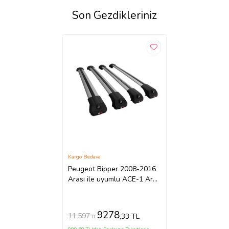
Son Gezdikleriniz
Kargo Bedava
Peugeot Bipper 2008-2016
Arası ile uyumlu ACE-1 Ara
Atkı Tavan Barı GRİ 4 ADET
BAR
9278
11.597
,33 TL
TL