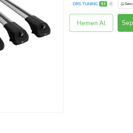
DRS TUNING
9,5
Satıc
Sep
Hemen Al