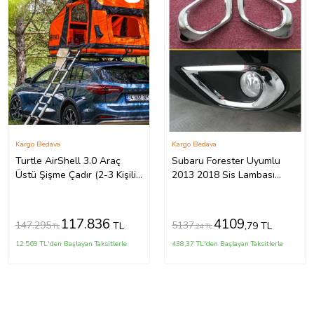
Kargo Bedava
Kargo Bedava
Turtle AirShell 3.0 Araç
Subaru Forester Uyumlu
Üstü Şişme Çadır (2-3 Kişilik
2013 2018 Sis Lambası
Çadır)
Kaplama Krom Parça
117.836
4109
147.295
5137
TL
,79 TL
TL
,24 TL
12.569 TL'den Başlayan Taksitlerle
438,37 TL'den Başlayan Taksitlerle