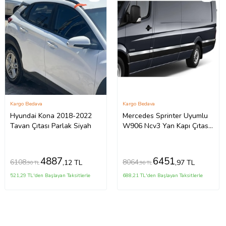
Kargo Bedava
Kargo Bedava
Hyundai Kona 2018-2022
Mercedes Sprinter Uyumlu
Tavan Çıtası Parlak Siyah
W906 Ncv3 Yan Kapı Çıtası
10 Parça Krom (Extra Uzun)
2006 Ve Sonrası
4887
6451
6108
8064
,12 TL
,97 TL
,90 TL
,96 TL
521,29 TL'den Başlayan Taksitlerle
688,21 TL'den Başlayan Taksitlerle