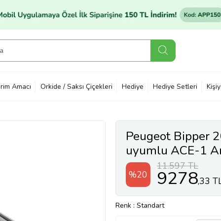
rim Amacı
Orkide / Saksı Çiçekleri
Hediye
Hediye Setleri
Kişi
Peugeot Bipper 2
uyumlu ACE-1 Ara
ADET BAR
11.597 TL
9278
%20
,33 T
Renk
: Standart