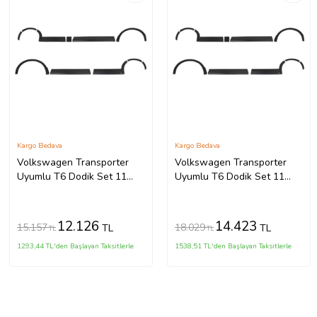
Kargo Bedava
Kargo Bedava
Volkswagen Transporter
Volkswagen Transporter
Uyumlu T6 Dodik Set 11
Uyumlu T6 Dodik Set 11
Parça ABS K.Ş. 2010 2014
Parça ABS U.Ş. 2010 2014
Model Aras
Model Arası
12.126
14.423
15.157
18.029
TL
TL
TL
TL
1293,44 TL'den Başlayan Taksitlerle
1538,51 TL'den Başlayan Taksitlerle