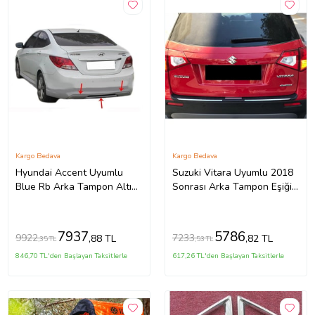
Kargo Bedava
Kargo Bedava
Hyundai Accent Uyumlu
Suzuki Vitara Uyumlu 2018
Blue Rb Arka Tampon Altı
Sonrası Arka Tampon Eşiği
Fiber 2011 Ve Sonrası
2018 Model İthal Üründür
7937
5786
9922
7233
,88 TL
,82 TL
,35 TL
,53 TL
846,70 TL'den Başlayan Taksitlerle
617,26 TL'den Başlayan Taksitlerle