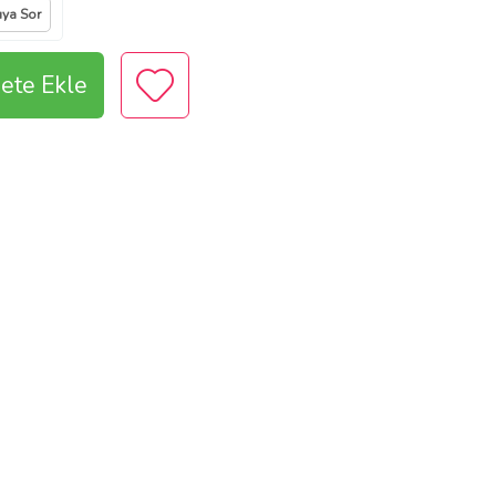
ıya Sor
ete Ekle