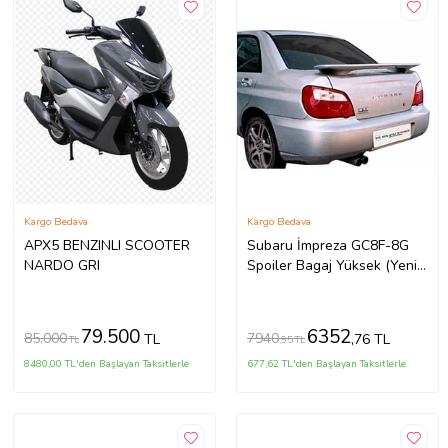
Kargo Bedava
Kargo Bedava
APX5 BENZINLI SCOOTER
Subaru İmpreza GC8F-8G
NARDO GRI
Spoiler Bagaj Yüksek (Yeni
Md)(ışıklı) Fiber
79.500
6352
85.000
7940
TL
,76 TL
TL
,95 TL
8480,00 TL'den Başlayan Taksitlerle
677,62 TL'den Başlayan Taksitlerle