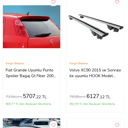
Kargo Bedava
Kargo Bedava
Fiat Grande Uyumlu Punto
Volvo XC90 2015 ve Sonrası
Spoiler Bagaj Gt Fiber 2005-
ile uyumlu HOOK Model
2010
Anahtar Kilitli Ara Atkı
Tavan Barı GRİ
5707
6127
7134
7658
,22 TL
,12 TL
,03 TL
,90 TL
608,77 TL'den Başlayan Taksitlerle
653,55 TL'den Başlayan Taksitlerle