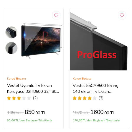
Kargo Bedava
Kargo Bedava
Vestel Uyumlu Tv Ekran
Vestel 55CA9500 55 inç
Koruyucu 32H8500 32'' 80
140 ekran Tv Ekran
Ekran HD Ready TV
Koruyucu
(2)
(3)
850
1600
1050
1920
,00 TL
,00 TL
,00 TL
,00 TL
90,66 TL'den Başlayan Taksitlerle
170,66 TL'den Başlayan Taksitlerle