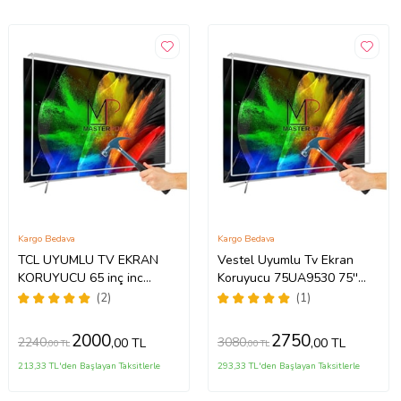
Kargo Bedava
Kargo Bedava
TCL UYUMLU TV EKRAN
Vestel Uyumlu Tv Ekran
KORUYUCU 65 inç inc
Koruyucu 75UA9530 75''
65C735 C735 TCL QLED 4K
189 Ekran 4K Smart Android
(2)
(1)
TV
TV
2000
2750
2240
3080
,00 TL
,00 TL
,00 TL
,00 TL
213,33 TL'den Başlayan Taksitlerle
293,33 TL'den Başlayan Taksitlerle