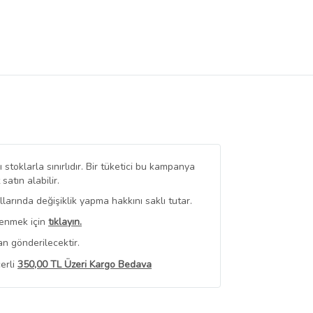
stoklarla sınırlıdır. Bir tüketici bu kampanya
tın alabilir.
arında değişiklik yapma hakkını saklı tutar.
renmek için
tıklayın.
an gönderilecektir.
erli
350,00 TL Üzeri Kargo Bedava
 Görüntüle
iyat bilgileri, satıcı tarafından