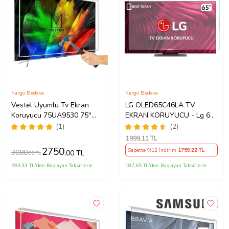
Kargo Bedava
Kargo Bedava
Vestel Uyumlu Tv Ekran
LG OLED65C46LA TV
Koruyucu 75UA9530 75''
EKRAN KORUYUCU - Lg 65"
189 Ekran 4K Smart Android
inç 4k Oled Evo Ekran
(1)
(2)
TV
Koruyucu
1999
,11 TL
2750
Sepette %12 İndirim
1759
,22 TL
3080
,00 TL
,00 TL
293,33 TL'den Başlayan Taksitlerle
187,65 TL'den Başlayan Taksitlerle