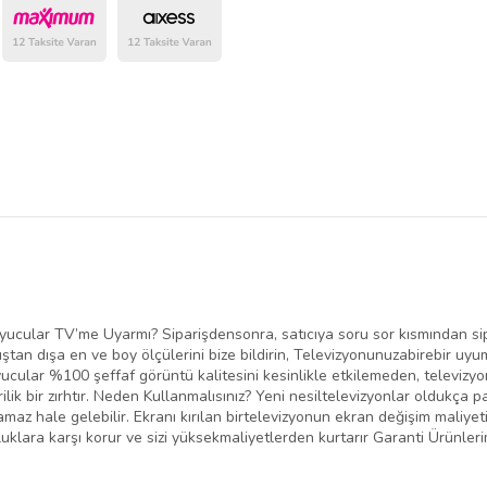
belirlenmektedir.
ucular TV’me Uyarmı? Siparişdensonra, satıcıya soru sor kısmından sip
an dışa en ve boy ölçülerini bize bildirin, Televizyonunuzabirebir uyum
ular %100 şeffaf görüntü kalitesini kesinlikle etkilemeden, televizyon
lik bir zırhtır. Neden Kullanmalısınız? Yeni nesiltelevizyonlar oldukça pa
amaz hale gelebilir. Ekranı kırılan birtelevizyonun ekran değişim maliyet
klara karşı korur ve sizi yüksekmaliyetlerden kurtarır Garanti Ürünlerim