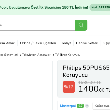
rim Amacı
Orkide / Saksı Çiçekleri
Hediye
Hediye Setleri
Kişi
es Sistemleri
Televizyon Aksesuar
TV Ekran Koruyucu
Philips 50PUS65
Koruyucu
1680,00 TL
1400
%17
,00 T
Masterpol
9,7
Satıcıya