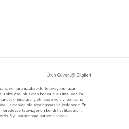
Ürün Güvenliği Bilgileri
ariş numaranızlabirlikte televizyonunuzun
lu size özel bir ekran koruyucusu imal edelim.
unuzukırılmalara, çizilmelere ve sıvı temasına
halı, ekranları oldukça hassas ve kırılgandır. En
i neredeyse televizyonun kendi fiyatıkadardır.
izin 5 yıl sararmama garantisi vardır.