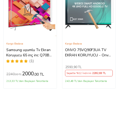
Kargo Bedava
Kargo Bedava
Samsung uyumlu Tv Ekran
ONVO 75VQ90F3UA TV
Koruyucu 65 inç inc Q70B
EKRAN KORUYUCU - Onvo
QLED 4K Smart TV (2022)
75" inç 190 Ekran QLED
(1)
QE65Q70BATXTK
Şeffaf Koruma paneli
2593
,90 TL
2000
Sepette %12 İndirim
2282
,63 TL
2240
,00 TL
,00 TL
213,33 TL'den Başlayan Taksitlerle
243,48 TL'den Başlayan Taksitlerle