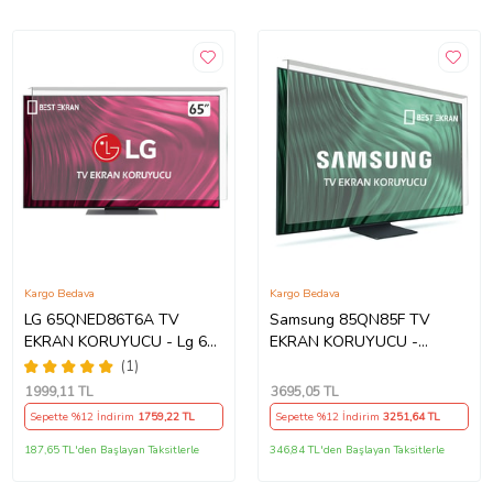
Kargo Bedava
Kargo Bedava
LG 65QNED86T6A TV
Samsung 85QN85F TV
EKRAN KORUYUCU - Lg 65"
EKRAN KORUYUCU -
inç Ekran Koruyucu
Samsung 85" inç 214cm 216
(1)
Ekran Tv ekran Koruyucu
1999
,11 TL
3695
,05 TL
QE85QN85FAUXTK
Sepette %12 İndirim
1759
,22 TL
Sepette %12 İndirim
3251
,64 TL
187,65 TL'den Başlayan Taksitlerle
346,84 TL'den Başlayan Taksitlerle