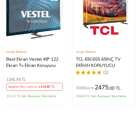
Kargo Bedava
Kargo Bedava
Best Ekran Vestel 48" 122
TCL 65C655 65İNÇ TV
Ekran Tv Ekran Koruyucu
EKRAN KORUYUCU
(1)
1291
,59 TL
2475
Sepette %12 İndirim
1136
,60 TL
3300
,00 TL
,00 TL
121,23 TL'den Başlayan Taksitlerle
264,00 TL'den Başlayan Taksitlerle