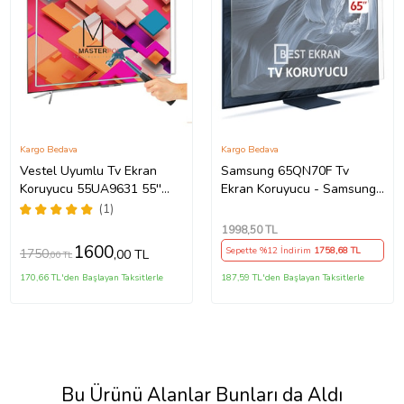
Kargo Bedava
Kargo Bedava
Vestel Uyumlu Tv Ekran
Samsung 65QN70F Tv
Koruyucu 55UA9631 55''
Ekran Koruyucu - Samsung
139 Ekran 4K Smart Android
65" inç KIRILMAZ QLED
(1)
TV
KORUYUCU
1998
,50 TL
QE65QN70FAUXTK
1600
Sepette %12 İndirim
1758
,68 TL
1750
,00 TL
,00 TL
170,66 TL'den Başlayan Taksitlerle
187,59 TL'den Başlayan Taksitlerle
Bu Ürünü Alanlar Bunları da Aldı