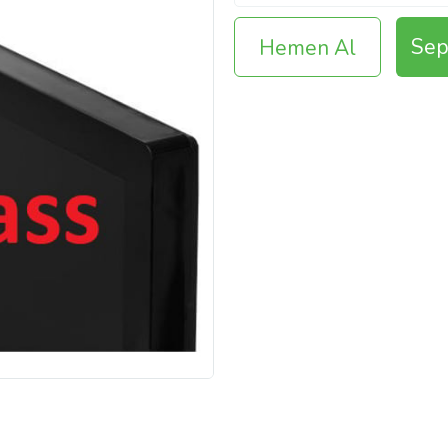
Sep
Hemen Al