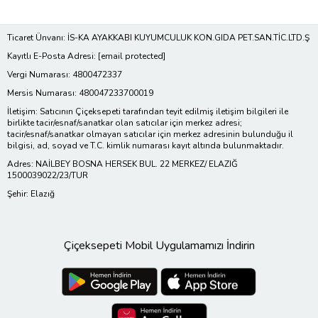
Ticaret Ünvanı: İS-KA AYAKKABI KUYUMCULUK KON.GIDA PET.SAN.TİC.LTD.Ş
Kayıtlı E-Posta Adresi:
[email protected]
Vergi Numarası: 4800472337
Mersis Numarası: 480047233700019
İletişim: Satıcının Çiçeksepeti tarafından teyit edilmiş iletişim bilgileri ile
birlikte tacir/esnaf/sanatkar olan satıcılar için merkez adresi;
tacir/esnaf/sanatkar olmayan satıcılar için merkez adresinin bulunduğu il
bilgisi, ad, soyad ve T.C. kimlik numarası kayıt altında bulunmaktadır.
Adres: NAİLBEY BOSNA HERSEK BUL. 22 MERKEZ/ ELAZIĞ
1500039022/23/TUR
Şehir: Elazığ
Çiçeksepeti Mobil Uygulamamızı İndirin