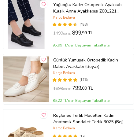
Yağlıoğlu Kadın Ortopedik Ayakkabı
Klasik Anne Ayakkabısı Z001221
(Siyah)
Kargo Bedava
(483)
899
,99 TL
1499
,00 TL
95,99 TL'den Başlayan Taksitlerle
Günlük Yumuşak Ortopedik Kadın
Babet Ayakkabı (Beyaz)
Kargo Bedava
(176)
799
,00 TL
1899
,00 TL
85,22 TL'den Başlayan Taksitlerle
RoyJones Terlik Modelleri Kadın
Anatomik Sandalet Terlik 3025 (Bej)
Kargo Bedava
(19)