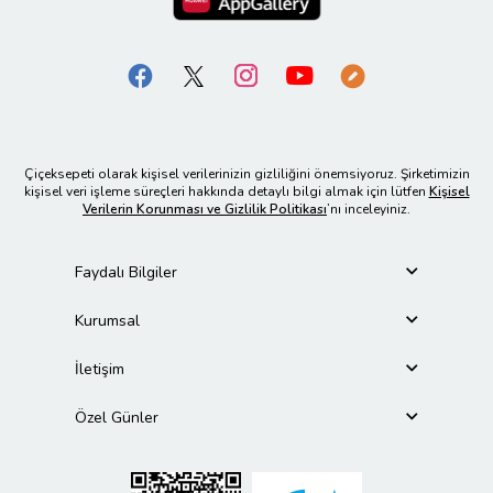
Çiçeksepeti olarak kişisel verilerinizin gizliliğini önemsiyoruz. Şirketimizin
kişisel veri işleme süreçleri hakkında detaylı bilgi almak için lütfen
Kişisel
Verilerin Korunması ve Gizlilik Politikası
’nı inceleyiniz.
Faydalı Bilgiler
Kurumsal
İletişim
Özel Günler