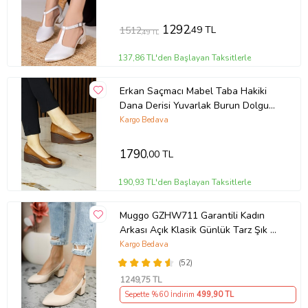
1292
,49 TL
1512
,49 TL
137,86 TL'den Başlayan Taksitlerle
Erkan Saçmacı Mabel Taba Hakiki
Dana Derisi Yuvarlak Burun Dolgu
Topuklu Günlük Ayakkabı
Kargo Bedava
1790
,00 TL
190,93 TL'den Başlayan Taksitlerle
Muggo GZHW711 Garantili Kadın
Arkası Açık Klasik Günlük Tarz Şık ve
Rahat Topuklu Ayakkabı (Krem)
Kargo Bedava
(52)
1249
,75 TL
Sepette %60 İndirim
499
,90 TL