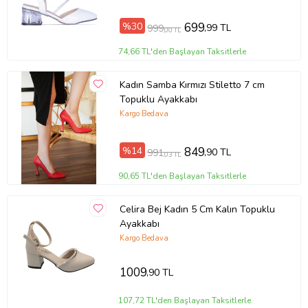
%30
699
,99 TL
999
,00 TL
74,66 TL'den Başlayan Taksitlerle
Kadın Samba Kırmızı Stiletto 7 cm
Topuklu Ayakkabı
Kargo Bedava
%14
849
,90 TL
991
,03 TL
90,65 TL'den Başlayan Taksitlerle
Celira Bej Kadın 5 Cm Kalın Topuklu
Ayakkabı
Kargo Bedava
1009
,90 TL
107,72 TL'den Başlayan Taksitlerle