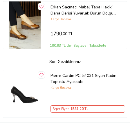
Erkan Saçmacı Mabel Taba Hakiki
Dana Derisi Yuvarlak Burun Dolgu
Topuklu Günlük Ayakkabı
Kargo Bedava
1790
,00 TL
190,93 TL'den Başlayan Taksitlerle
Son Gezdikleriniz
Pierre Cardin PC-54031 Siyah Kadın
Topuklu Ayakkabı
Kargo Bedava
Sepet Fiyatı
1831
,20 TL