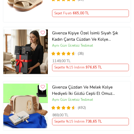
Sepet Fiyatı
665
,00 TL
Givenza Kişiye Özel İsimli Siyah Şık
Kadın Çanta Cüzdan Ve Kolye
Hediyeli & Hediye Kutusu Seti
Aynı Gün Ücretsiz Teslimat
(D.Siyah)
(38)
1149
,00 TL
Sepette %15 İndirim
976
,65 TL
Givenza Çüzdan Ve Melek Kolye
Hediyeli İki Gözlü Cepli El Omuz
Çanta (Krem)
Aynı Gün Ücretsiz Teslimat
(492)
869
,00 TL
Sepette %15 İndirim
738
,65 TL