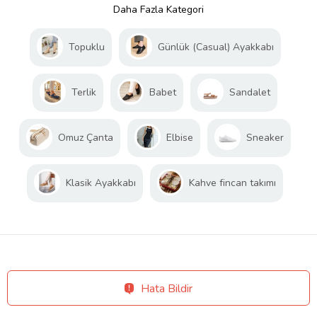
Daha Fazla Kategori
Topuklu
Günlük (Casual) Ayakkabı
Terlik
Babet
Sandalet
Omuz Çanta
Elbise
Sneaker
Klasik Ayakkabı
Kahve fincan takımı
Hata Bildir