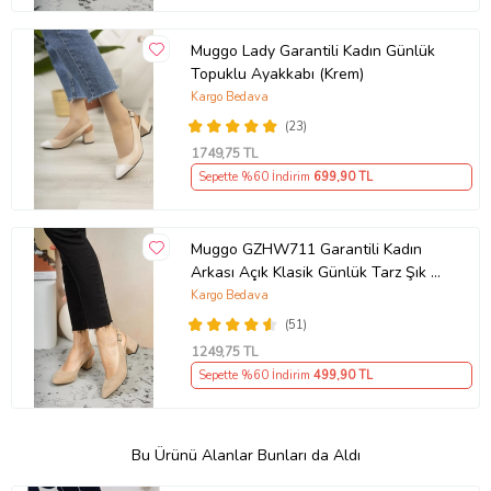
Muggo Lady Garantili Kadın Günlük
Topuklu Ayakkabı (Krem)
Kargo Bedava
(23)
1749
,75 TL
Sepette %60 İndirim
699
,90 TL
Muggo GZHW711 Garantili Kadın
Arkası Açık Klasik Günlük Tarz Şık ve
Rahat Topuklu Ayakkabı (Vizon)
Kargo Bedava
(51)
1249
,75 TL
Sepette %60 İndirim
499
,90 TL
Bu Ürünü Alanlar Bunları da Aldı