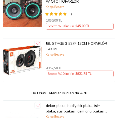
W OTO HOPARLÖR
Kargo Bedava
(1)
1050
,00 TL
Sepette %10 İndirim
945
,00 TL
JBL STAGE 3 527F 13CM HOPARLÖR
TAKIMI
Kargo Bedava
4357
,50 TL
Sepette %10 İndirim
3921
,75 TL
Bu Ürünü Alanlar Bunları da Aldı
dekor plaka, hediyelik plaka, isim
plaka, süs plakası, cam önü plakası,
tırcı plakası (Sarı-Siyah)
Kargo Bedava