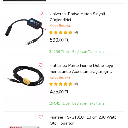
Universal Radyo Anten Sinyali
Güçlendirici
Kargo Bedava
(4)
590
,00 TL
214,36 TL'den Başlayan Taksitlerle
Fiat Linea Punto Fiorino Doblo teyp
menüsünde Aux olan araçlar için
140cm Aux Kablo
Kargo Bedava
(6)
425
,00 TL
154,41 TL'den Başlayan Taksitlerle
Pioneer TS-G1310F 13 cm 230 Watt
Oto Hoparlör