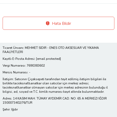
Hata Bildir
Ticaret Ünvanı: MEHMET SIDIR - ENES OTO AKSESUAR VE YIKAMA
FAALİYETLERİ
Kayıtlı E-Posta Adresi:
[email protected]
Vergi Numarası: 7690383602
Mersis Numarası: -
İletişim: Satıcının Çiçeksepeti tarafından teyit edilmiş iletişim bilgileri ile
birlikte tacir/esnaf/sanatkar olan satıcılar için merkez adresi;
tacir/esnaf/sanatkar olmayan satıcılar için merkez adresinin bulunduğu il
bilgisi, ad, soyad ve T.C. kimlik numarası kayıt altında bulunmaktadır.
Adres: 14 KASIM MAH. TÜMAY AYDEMİR CAD. NO: 65 A MERKEZ/ IĞDIR
1500073402/76/TUR
Şehir: Iğdır