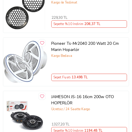
Kapak
Kargo ile Teslimat
229
,30 TL
Sepette %10 İndirim
206
,37 TL
Pioneer Ts-Mr2040 200 Watt 20 Cm
Marin Hoparlör
Kargo Bedava
Sepet Fiyatı
13.498
TL
JAMESON JS-16 16cm 200w OTO
HOPERLÖR
Ücretsiz / 24 Saatte Kargo
1327
,20 TL
Sepette %10 İndirim
1194
,48 TL