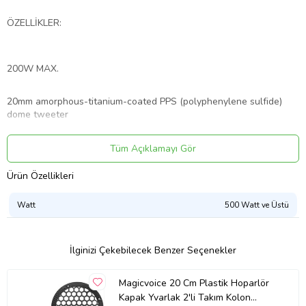
ÖZELLİKLER:
200W MAX.
20mm amorphous-titanium-coated PPS (polyphenylene sulfide)
dome tweeter
High-performance strontium magnet
Tüm Açıklamayı Gör
Ürün Özellikleri
Built-in LC network: attached at end of speaker cable
Watt
500 Watt ve Üstü
Nominal input: 50W
(KUTU İÇİNDE 2 ADET HOPARLÖR VARDIR).
İlginizi Çekebilecek Benzer Seçenekler
Ürün Kodu:
kcm42815095
Magicvoice 20 Cm Plastik Hoparlör
Kapak Yvarlak 2'li Takım Kolon