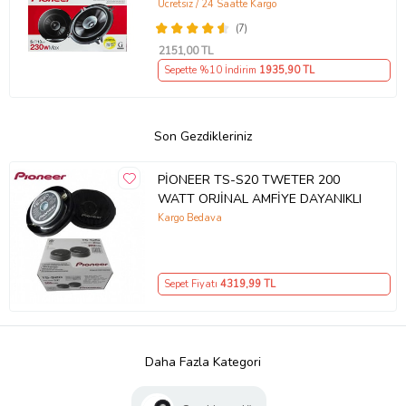
Ücretsiz / 24 Saatte Kargo
(7)
2151
,00 TL
Sepette %10 İndirim
1935
,90 TL
Son Gezdikleriniz
PİONEER TS-S20 TWETER 200
WATT ORJİNAL AMFİYE DAYANIKLI
Kargo Bedava
Sepet Fiyatı
4319
,99 TL
Daha Fazla Kategori