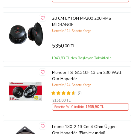
20 CM EYTON MP200 200 RMS
MİDRANGE
Ücretsiz / 24 Saatte Kargo
5350
,00 TL
1943,83 TL'den Başlayan Taksitlerle
Pioneer TS-G1310F 13 cm 230 Watt
Oto Hoparlör
Ücretsiz / 24 Saatte Kargo
(7)
2151
,00 TL
Sepette %10 İndirim
1935
,90 TL
Leone 130-2 13 Cm 4 Ohm Üçgen
Oto Hoparlör (Fiat-Hyundai)