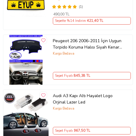
(1)
490
,00 TL
Sepette %14 İndirim
421
,40 TL
Peugeot 206 2006-2011 İçin Uygun
Torpido Koruma Halısı Siyah Kenar
Renk Mavi
Kargo Bedava
Sepet Fiyatı
845
,38 TL
Audi A3 Kapı Altı Hayalet Logo
Orjinal Lazer Led
Kargo Bedava
Sepet Fiyatı
967
,50 TL