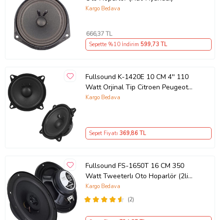
Kargo Bedava
666
,37 TL
Sepette %10 İndirim
599
,73 TL
Fullsound K-1420E 10 CM 4'' 110
Watt Orjinal Tip Citroen Peugeot
Uyumlu Araç Kapı Hoparlörü
Kargo Bedava
Sepet Fiyatı
369
,86 TL
Fullsound FS-1650T 16 CM 350
Watt Tweeterlı Oto Hoparlör (2li
Takım)
Kargo Bedava
(2)