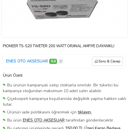
PİONEER TS-S20 TWETER 200 WATT ORJİNAL AMFİYE DAYANIKLI
ENES OTO AKSESUAR
9,8
Soru & Cevap
Ürün Özeti
Bu ürünün kampanyalı satışı stoklarla sınırlıdır. Bir tüketici bu
kampanya stoğundan maksimum 10 adet satın alabilir.
Çiçeksepeti kampanya koşullarında değişiklik yapma hakkını saklı
tutar.
Ürünün iade politikasını öğrenmek için
tıklayın.
Bu ürün
ENES OTO AKSESUAR
tarafından gönderilecektir.
Bu satıcının ürünlerinde geçerli
350,00 TL Üzeri Kargo Bedava