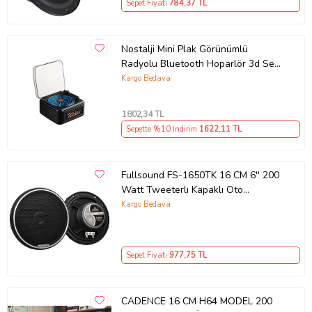
Sepet Fiyatı
784
,37 TL
Nostalji Mini Plak Görünümlü
Radyolu Bluetooth Hoparlör 3d Ses
Dalgası Retro Müzik Plak Siyah
Kargo Bedava
1802
,34 TL
Sepette %10 İndirim
1622
,11 TL
Fullsound FS-1650TK 16 CM 6'' 200
Watt Tweeterlı Kapaklı Oto
Hoparlör (2'li Takım)
Kargo Bedava
Sepet Fiyatı
977
,75 TL
CADENCE 16 CM H64 MODEL 200