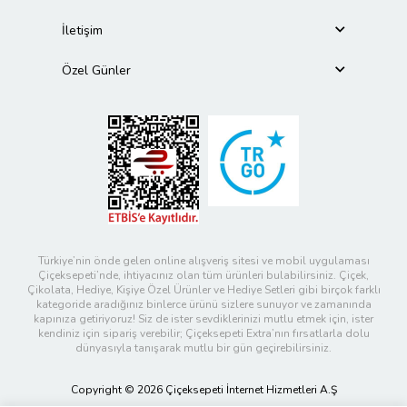
İletişim
Özel Günler
Türkiye’nin önde gelen online alışveriş sitesi ve mobil uygulaması
Çiçeksepeti’nde, ihtiyacınız olan tüm ürünleri bulabilirsiniz. Çiçek,
Çikolata, Hediye, Kişiye Özel Ürünler ve Hediye Setleri gibi birçok farklı
kategoride aradığınız binlerce ürünü sizlere sunuyor ve zamanında
kapınıza getiriyoruz! Siz de ister sevdiklerinizi mutlu etmek için, ister
kendiniz için sipariş verebilir; Çiçeksepeti Extra’nın fırsatlarla dolu
dünyasıyla tanışarak mutlu bir gün geçirebilirsiniz.
Copyright © 2026 Çiçeksepeti İnternet Hizmetleri A.Ş