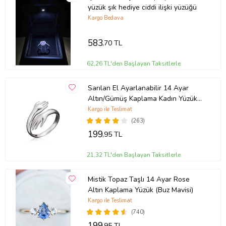
yüzük şık hediye ciddi ilişki yüzüğü
Kargo Bedava
583
,70 TL
62,26 TL'den Başlayan Taksitlerle
Sarılan El Ayarlanabilir 14 Ayar
Altın/Gümüş Kaplama Kadın Yüzük
(Gümüş)
Kargo ile Teslimat
(263)
199
,95 TL
21,32 TL'den Başlayan Taksitlerle
Mistik Topaz Taşlı 14 Ayar Rose
Altın Kaplama Yüzük (Buz Mavisi)
Kargo ile Teslimat
(740)
199
,95 TL