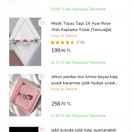
32,00 TL'den Başlayan Taksitlerle
Mistik Topaz Taşlı 14 Ayar Rose
Altın Kaplama Yüzük (Yavruağzı)
Kargo ile Teslimat
(739)
199
,95 TL
21,32 TL'den Başlayan Taksitlerle
zirkon pembe mor kırmızı beyaz kalp
yüzük kararmaz çelik hediye yüzük
ciddi ilişki yüzüğü
Kargo ile Teslimat
258
,70 TL
27,59 TL'den Başlayan Taksitlerle
Işıklı kutuda çelik kalp ayarlanabilir