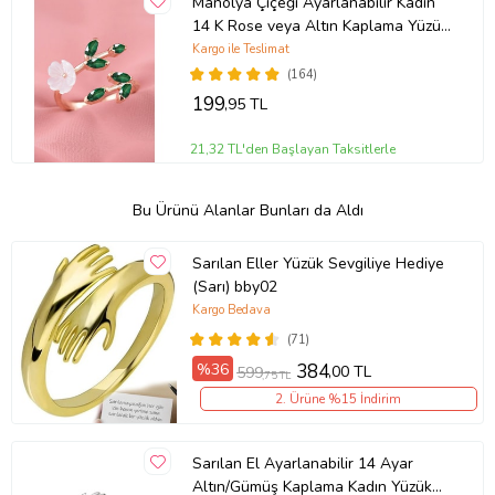
Manolya Çiçeği Ayarlanabilir Kadın
14 K Rose veya Altın Kaplama Yüzük
(Yeşil)
Kargo ile Teslimat
(164)
199
,95 TL
21,32 TL'den Başlayan Taksitlerle
Bu Ürünü Alanlar Bunları da Aldı
Sarılan Eller Yüzük Sevgiliye Hediye
(Sarı) bby02
Kargo Bedava
(71)
%36
384
,00 TL
599
,75 TL
2. Ürüne %15 İndirim
Sarılan El Ayarlanabilir 14 Ayar
Altın/Gümüş Kaplama Kadın Yüzük