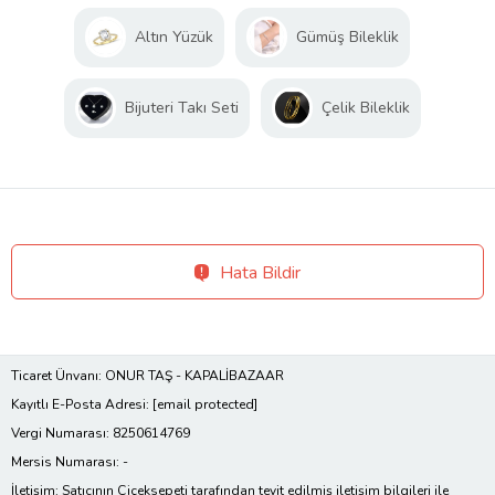
Altın Yüzük
Gümüş Bileklik
Bijuteri Takı Seti
Çelik Bileklik
Hata Bildir
Ticaret Ünvanı: ONUR TAŞ - KAPALİBAZAAR
Kayıtlı E-Posta Adresi:
[email protected]
Vergi Numarası: 8250614769
Mersis Numarası: -
İletişim: Satıcının Çiçeksepeti tarafından teyit edilmiş iletişim bilgileri ile