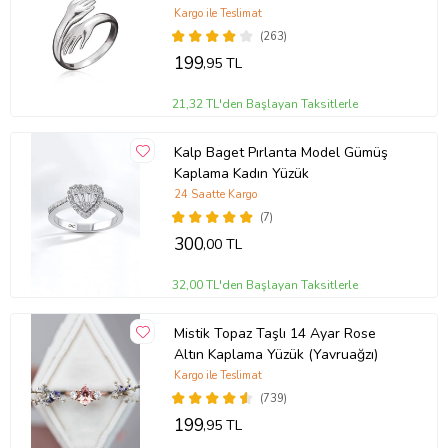
(Gümüş)
Kargo ile Teslimat
(263)
199
,95 TL
21,32 TL'den Başlayan Taksitlerle
Kalp Baget Pırlanta Model Gümüş
Kaplama Kadın Yüzük
24 Saatte Kargo
(7)
300
,00 TL
32,00 TL'den Başlayan Taksitlerle
Mistik Topaz Taşlı 14 Ayar Rose
Altın Kaplama Yüzük (Yavruağzı)
Kargo ile Teslimat
(739)
199
,95 TL