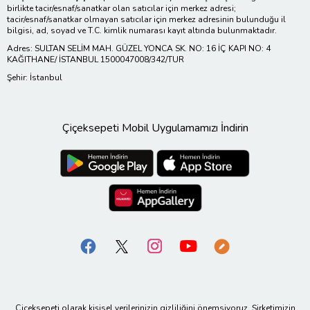
birlikte tacir/esnaf/sanatkar olan satıcılar için merkez adresi;
tacir/esnaf/sanatkar olmayan satıcılar için merkez adresinin bulunduğu il
bilgisi, ad, soyad ve T.C. kimlik numarası kayıt altında bulunmaktadır.
Adres: SULTAN SELİM MAH. GÜZEL YONCA SK. NO: 16 İÇ KAPI NO: 4
KAĞITHANE/ İSTANBUL 1500047008/342/TUR
Şehir: İstanbul
Çiçeksepeti Mobil Uygulamamızı İndirin
Çiçeksepeti olarak kişisel verilerinizin gizliliğini önemsiyoruz. Şirketimizin