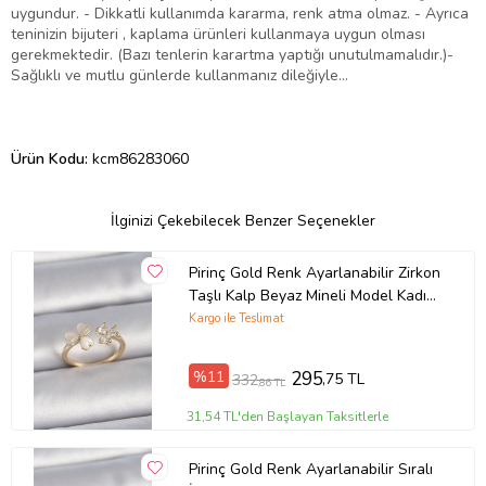
uygundur. - Dikkatli kullanımda kararma, renk atma olmaz. - Ayrıca
teninizin bijuteri , kaplama ürünleri kullanmaya uygun olması
gerekmektedir. (Bazı tenlerin karartma yaptığı unutulmamalıdır.)-
Sağlıklı ve mutlu günlerde kullanmanız dileğiyle…
Ürün Kodu:
kcm86283060
İlginizi Çekebilecek Benzer Seçenekler
Pirinç Gold Renk Ayarlanabilir Zirkon
Taşlı Kalp Beyaz Mineli Model Kadın
Yüzük - TJ-BYK3388
Kargo ile Teslimat
%11
295
,75 TL
332
,86 TL
31,54 TL'den Başlayan Taksitlerle
Pirinç Gold Renk Ayarlanabilir Sıralı