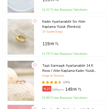
21,32 TL'den Başlayan Taksitlerle
Kadın Ayarlanabilir Siv Altın
Kaplama Yüzük (Renksiz)
24 Saatte Kargo
119
,99 TL
12,79 TL'den Başlayan Taksitlerle
Taşlı Sarmaşık Ayarlanabilir 14 K
Rose / Altın Kaplama Kadın Yüzük
(Rose)
Kargo ile Teslimat
(245)
%25
149
,95 TL
200
,00 TL
15,99 TL'den Başlayan Taksitlerle