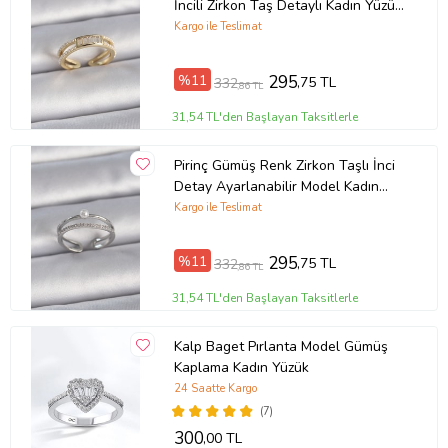
İncili Zirkon Taş Detaylı Kadın Yüzük
- TJ-BYK3380
Kargo ile Teslimat
%11
295
,75 TL
332
,86 TL
31,54 TL'den Başlayan Taksitlerle
Pirinç Gümüş Renk Zirkon Taşlı İnci
Detay Ayarlanabilir Model Kadın
Yüzük - TJ-BYK3371
Kargo ile Teslimat
%11
295
,75 TL
332
,86 TL
31,54 TL'den Başlayan Taksitlerle
Kalp Baget Pırlanta Model Gümüş
Kaplama Kadın Yüzük
24 Saatte Kargo
(7)
300
,00 TL