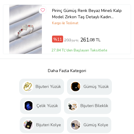
Pirinç Gümüş Renk Beyaz Mineli Kalp
Model Zirkon Taş Detaylı Kadın
Yüzük - TJ-BYK3459
Kargo ile Teslimat
%11
261
,08 TL
293
,24 TL
27,84 TL'den Başlayan Taksitlerle
Daha Fazla Kategori
Bijuteri Yüzük
Gümüş Yüzük
Çelik Yüzük
Bijuteri Bileklik
Bijuteri Kolye
Gümüş Kolye