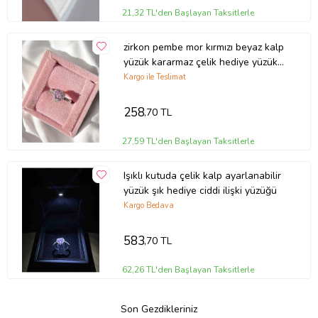
21,32 TL'den Başlayan Taksitlerle
zirkon pembe mor kırmızı beyaz kalp
yüzük kararmaz çelik hediye yüzük
ciddi ilişki yüzüğü
Kargo ile Teslimat
258
,70 TL
27,59 TL'den Başlayan Taksitlerle
Işıklı kutuda çelik kalp ayarlanabilir
yüzük şık hediye ciddi ilişki yüzüğü
Kargo Bedava
583
,70 TL
62,26 TL'den Başlayan Taksitlerle
Son Gezdikleriniz