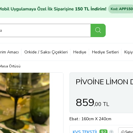
rim Amacı
Orkide / Saksı Çiçekleri
Hediye
Hediye Setleri
Kişi
i Masa Örtüsü
PİVOİNE LİMON
859
,00 TL
Ebat
: 160cm X 240cm
KVS TEKSTİL
9,2
Satı