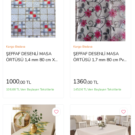
Kargo Bedava
Kargo Bedava
ŞEFFAF DESENLİ MASA
ŞEFFAF DESENLİ MASA
ÖRTÜSÜ 1,4 mm 80 cm X
ÖRTÜSÜ 1,7 mm 80 cm Pvc
130CM (Beyaz)
Kaymaz Masa Örtüsü
(Pembe)
1000
1360
,00 TL
,00 TL
106,66 TL'den Başlayan Taksitlerle
145,06 TL'den Başlayan Taksitlerle