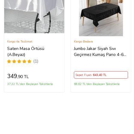
Kargo ile Teslimat
Kargo Bedava
Saten Masa Örtüsü
Jumbo Jakar Siyah Sıvı
(A.Beyaz)
Geçirmez Kumaş Pano 4-6
Kişilik Masa Örtüsü
(1)
(140x180)
349
Sepet Fiyatı
643
,40 TL
,90 TL
37,32 TL'den Başlayan Taksitlerle
68,62 TL'den Başlayan Taksitlerle