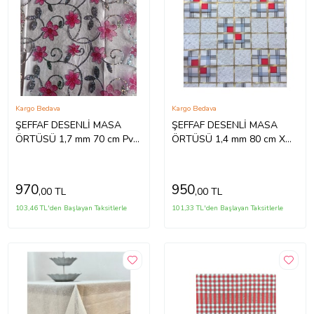
Kargo Bedava
Kargo Bedava
ŞEFFAF DESENLİ MASA
ŞEFFAF DESENLİ MASA
ÖRTÜSÜ 1,7 mm 70 cm Pvc
ÖRTÜSÜ 1,4 mm 80 cm X
Kaymaz Masa Örtüsü
120CM (Bej)
(Pembe)
970
950
,00 TL
,00 TL
103,46 TL'den Başlayan Taksitlerle
101,33 TL'den Başlayan Taksitlerle