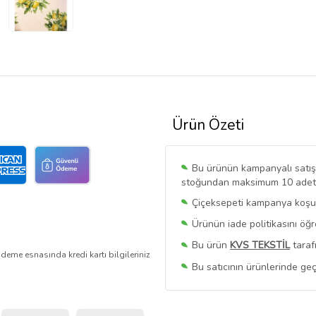
Ürün Özeti
Bu ürünün kampanyalı satışı 
stoğundan maksimum 10 adet sa
Çiçeksepeti kampanya koşull
Ürünün iade politikasını öğ
Bu ürün
KVS TEKSTİL
taraf
deme esnasında kredi kartı bilgileriniz
Bu satıcının ürünlerinde geç
Bu Satıcının
Tüm Ürünlerini
Ürün sayfasında gördüğünüz f