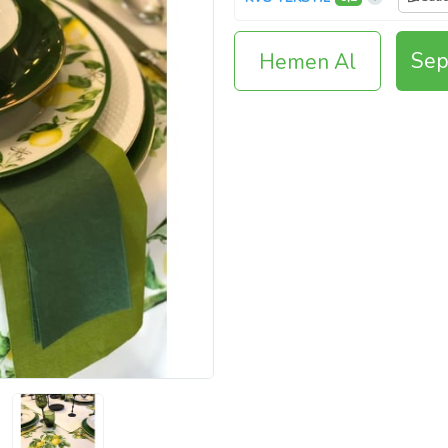
Sep
Hemen Al