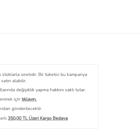
stoklarla sınırlıdır. Bir tüketici bu kampanya
tın alabilir.
arında değişiklik yapma hakkını saklı tutar.
renmek için
tıklayın.
ından gönderilecektir.
erli
350,00 TL Üzeri Kargo Bedava
 Görüntüle
iyat bilgileri, satıcı tarafından