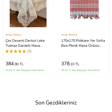
Kargo Bedava
Kargo Bedava
Çini Desenli Dertsiz Leke
170x170 Pötikare Yer Sofra
Tutmaz Dantelli Masa
Bezi Piknik Masa Örtüsü
Örtüsü Krem 160x220 Cm
Saçaklı
(1)
384
378
,90 TL
,10 TL
41,05 TL'den Başlayan Taksitlerle
40,33 TL'den Başlayan Taksitlerle
Son Gezdikleriniz