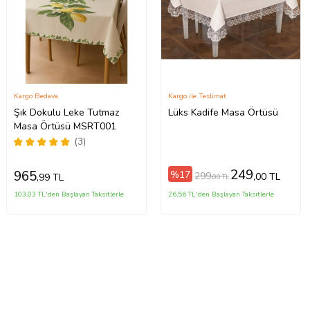
Kargo Bedava
Kargo ile Teslimat
Şık Dokulu Leke Tutmaz
Lüks Kadife Masa Örtüsü
Masa Örtüsü MSRT001
(3)
249
965
%17
299
,00 TL
,99 TL
,00 TL
103,03 TL'den Başlayan Taksitlerle
26,56 TL'den Başlayan Taksitlerle