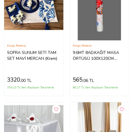
Kargo Bedava
Kargo Bedava
SOFRA SUNUM SETİ TAM
9.6MT 8AD.KAĞIT MASA
SET MAVİ MERCAN (Krem)
ÖRTÜSÜ 100X120CM.
(5343)
3320
565
,00 TL
,06 TL
354,13 TL'den Başlayan Taksitlerle
60,27 TL'den Başlayan Taksitlerle