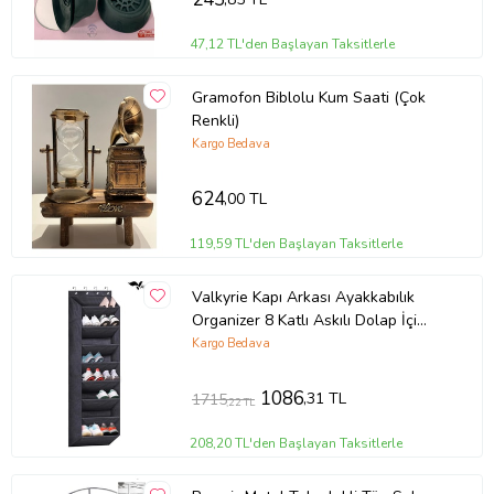
47,12 TL'den Başlayan Taksitlerle
Gramofon Biblolu Kum Saati (Çok
Renkli)
Kargo Bedava
624
,00 TL
119,59 TL'den Başlayan Taksitlerle
Valkyrie Kapı Arkası Ayakkabılık
Organizer 8 Katlı Askılı Dolap İçi
Ayakkabı Düzenleyici (Siyah)
Kargo Bedava
1086
,31 TL
1715
,22 TL
208,20 TL'den Başlayan Taksitlerle