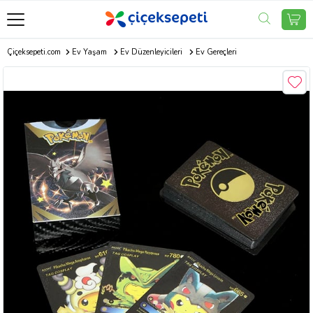
Çiçeksepeti.com
Ev Yaşam
Ev Düzenleyicileri
Ev Gereçleri