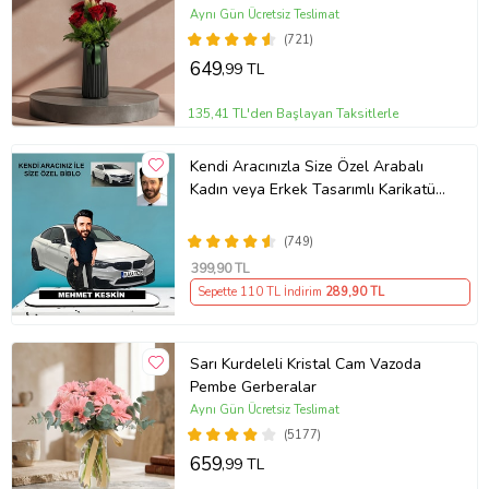
Aynı Gün Ücretsiz Teslimat
(721)
649
,99 TL
135,41 TL'den Başlayan Taksitlerle
Kendi Aracınızla Size Özel Arabalı
Kadın veya Erkek Tasarımlı Karikatür
Biblo , Babalar Günü Hediyesi,
Erkeğe Hediye, Rent A Car Hediyesi
(749)
399
,90 TL
Sepette 110 TL İndirim
289
,90 TL
Sarı Kurdeleli Kristal Cam Vazoda
Pembe Gerberalar
Aynı Gün Ücretsiz Teslimat
(5177)
659
,99 TL