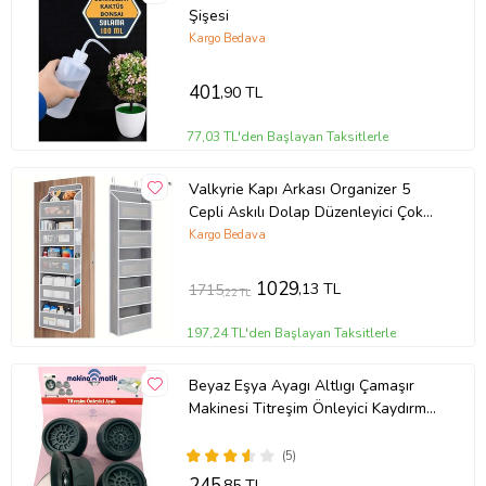
Şişesi
Kargo Bedava
401
,90 TL
77,03 TL'den Başlayan Taksitlerle
Valkyrie Kapı Arkası Organizer 5
Cepli Askılı Dolap Düzenleyici Çok
Amaçlı Kapı Arkası Raf 20kg Taşıma
Kargo Bedava
Gri
1029
,13 TL
1715
,22 TL
197,24 TL'den Başlayan Taksitlerle
Beyaz Eşya Ayagı Altlıgı Çamaşır
Makinesi Titreşim Önleyici Kaydırmaz
Vantuzlu Stoper Set 4 Adet
(5)
245
,85 TL