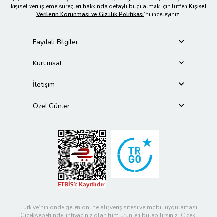
kişisel veri işleme süreçleri hakkında detaylı bilgi almak için lütfen
Kişisel
Verilerin Korunması ve Gizlilik Politikası
’nı inceleyiniz.
Faydalı Bilgiler
Kurumsal
İletişim
Özel Günler
Türkiye’nin önde gelen online alışveriş sitesi ve mobil uygulaması
Çiçeksepeti’nde, ihtiyacınız olan tüm ürünleri bulabilirsiniz. Çiçek,