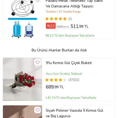
Pazariz Metal Tekerlekli Tüp Saksı
Ve Damacana Altlığı Taşıyıcı
Ücretsiz / 24 Saatte Kargo
(1)
%13
511
,99 TL
588
,79 TL
98,13 TL'den Başlayan Taksitlerle
Bu Ürünü Alanlar Bunları da Aldı
9'lu Kırmızı Gül Çiçek Buketi
Aynı Gün Ücretsiz Teslimat
(37021)
689
,99 TL
143,74 TL'den Başlayan Taksitlerle
Siyah Polimer Vazoda 5 Kırmızı Gül
ve Bej Lagurus