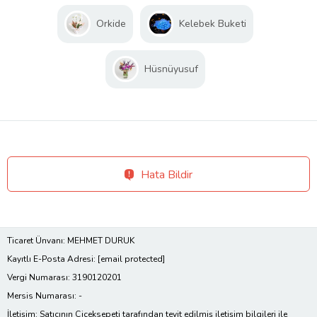
Orkide
Kelebek Buketi
Hüsnüyusuf
Hata Bildir
Ticaret Ünvanı: MEHMET DURUK
Kayıtlı E-Posta Adresi:
[email protected]
Vergi Numarası: 3190120201
Mersis Numarası: -
İletişim: Satıcının Çiçeksepeti tarafından teyit edilmiş iletişim bilgileri ile