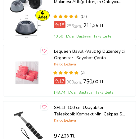
Makinesi Altlığı Titreşim Önleyici
Kaydırmaz Vantuzlu Çamaşır
Makinası Ayak
(14)
%18
211
,35 TL
256
,26 TL
40,50 TL'den Başlayan Taksitlerle
Lequeen Bavul -Valiz İçi Düzenleyici
Organizer- Seyahat Çanta
Organizeri 6'lı Set olarak Karpuz
Kargo Bedava
Kırmızısı
(2)
%17
750
,00 TL
900
,00 TL
143,74 TL'den Başlayan Taksitlerle
SPELT 100 cm Uzayabilen
Teleskopik Kompakt Mini Çekpas Su
Sıyırıcı Silikon 6,5 cm Cam Sileceği
Kargo Bedava
Çekçek
972
,23 TL