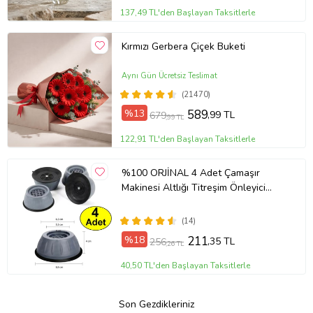
137,49 TL'den Başlayan Taksitlerle
Kırmızı Gerbera Çiçek Buketi
Aynı Gün Ücretsiz Teslimat
(21470)
%13
589
,99 TL
679
,99 TL
122,91 TL'den Başlayan Taksitlerle
%100 ORJİNAL 4 Adet Çamaşır
Makinesi Altlığı Titreşim Önleyici
Kaydırmaz Vantuzlu Çamaşır
Makinası Ayak
(14)
%18
211
,35 TL
256
,26 TL
40,50 TL'den Başlayan Taksitlerle
Son Gezdikleriniz