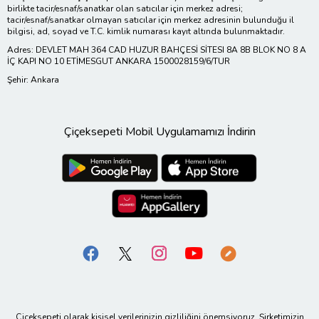
birlikte tacir/esnaf/sanatkar olan satıcılar için merkez adresi;
tacir/esnaf/sanatkar olmayan satıcılar için merkez adresinin bulunduğu il
bilgisi, ad, soyad ve T.C. kimlik numarası kayıt altında bulunmaktadır.
Adres: DEVLET MAH 364 CAD HUZUR BAHÇESİ SİTESI 8A 8B BLOK NO 8 A
İÇ KAPI NO 10 ETİMESGUT ANKARA 1500028159/6/TUR
Şehir: Ankara
Çiçeksepeti Mobil Uygulamamızı İndirin
Çiçeksepeti olarak kişisel verilerinizin gizliliğini önemsiyoruz. Şirketimizin