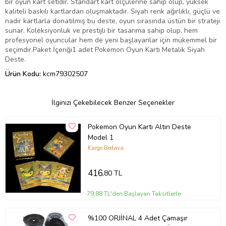
bir oyun kart setidir. Standart kart ölçülerine sahip olup, yüksek
kaliteli baskılı kartlardan oluşmaktadır. Siyah renk ağırlıklı, güçlü ve
nadir kartlarla donatılmış bu deste, oyun sırasında üstün bir strateji
sunar. Koleksiyonluk ve prestijli bir tasarıma sahip olup, hem
profesyonel oyuncular hem de yeni başlayanlar için mükemmel bir
seçimdir.Paket İçeriği1 adet Pokemon Oyun Kartı Metalik Siyah
Deste.
Ürün Kodu:
kcm79302507
İlginizi Çekebilecek Benzer Seçenekler
Pokemon Oyun Kartı Altın Deste
Model 1
Kargo Bedava
416
,80 TL
79,88 TL'den Başlayan Taksitlerle
%100 ORJİNAL 4 Adet Çamaşır