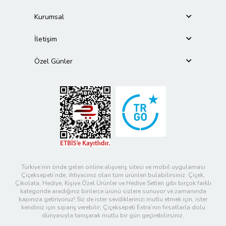
Kurumsal
İletişim
Özel Günler
Türkiye’nin önde gelen online alışveriş sitesi ve mobil uygulaması
Çiçeksepeti’nde, ihtiyacınız olan tüm ürünleri bulabilirsiniz. Çiçek,
Çikolata, Hediye, Kişiye Özel Ürünler ve Hediye Setleri gibi birçok farklı
kategoride aradığınız binlerce ürünü sizlere sunuyor ve zamanında
kapınıza getiriyoruz! Siz de ister sevdiklerinizi mutlu etmek için, ister
kendiniz için sipariş verebilir; Çiçeksepeti Extra’nın fırsatlarla dolu
dünyasıyla tanışarak mutlu bir gün geçirebilirsiniz.