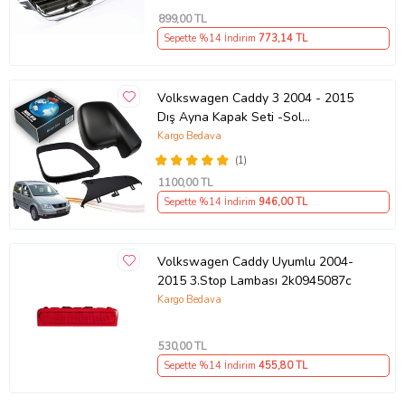
899
,00 TL
Sepette %14 İndirim
773
,14 TL
Volkswagen Caddy 3 2004 - 2015
Dış Ayna Kapak Seti -Sol
7E18575289 B9
Kargo Bedava
(1)
1100
,00 TL
Sepette %14 İndirim
946
,00 TL
Volkswagen Caddy Uyumlu 2004-
2015 3.Stop Lambası 2k0945087c
Kargo Bedava
530
,00 TL
Sepette %14 İndirim
455
,80 TL