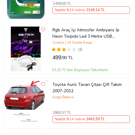
2499
,00 TL
Sepette %14 İndirim
2149
,14 TL
Rgb Araç İçi Atmosfer Ambiyans İp
Neon Torpido Led 3 Metre USB
Girişli
Ücretsiz / 24 Saatte Kargo
(3)
499
,90 TL
53,32 TL'den Başlayan Taksitlerle
Toyota Auris Tavan Çıtası Çift Takım
2007-2012
Kargo Bedava
2863
,37 TL
Sepette %14 İndirim
2462
,50 TL