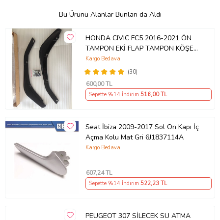
Bu Ürünü Alanlar Bunları da Aldı
HONDA CIVIC FC5 2016-2021 ÖN
TAMPON EKİ FLAP TAMPON KÖŞESİ
TAKIM SAĞ SOL KAMPANYA ŞOKK
Kargo Bedava
FİYAT OEM
(30)
600
,00 TL
Sepette %14 İndirim
516
,00 TL
Seat İbiza 2009-2017 Sol Ön Kapı İç
Açma Kolu Mat Gri 6J1837114A
Kargo Bedava
607
,24 TL
Sepette %14 İndirim
522
,23 TL
PEUGEOT 307 SİLECEK SU ATMA