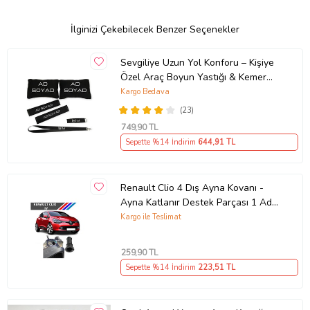
İlginizi Çekebilecek Benzer Seçenekler
Sevgiliye Uzun Yol Konforu – Kişiye
Özel Araç Boyun Yastığı & Kemer
Pedi Hediye Seti
Kargo Bedava
(23)
749
,90 TL
Sepette %14 İndirim
644
,91 TL
Renault Clio 4 Dış Ayna Kovanı -
Ayna Katlanır Destek Parçası 1 Adet
490307706 M3625
Kargo ile Teslimat
259
,90 TL
Sepette %14 İndirim
223
,51 TL