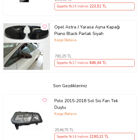
Sepette %14 İndirim
223
,51 TL
Opel Astra J Yarasa Ayna Kapağı
Piano Black Parlak Siyah
Kargo Bedava
781
,25 TL
Sepette %17 İndirim
648
,44 TL
Son Gezdikleriniz
Polo 2015-2018 Sol Sis Farı Tek
Duylu
Kargo Bedava
2546
,75 TL
Sepette %14 İndirim
2190
,21 TL