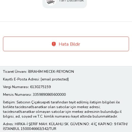
Yan Basamak
Hata Bildir
Ticaret Ünvanı: İBRAHİM MECEK-REYONON
Kayıtlı E-Posta Adresi:
[email protected]
Vergi Numarası: 6130275159
Mersis Numarası: 3359890865600000
İletişim: Satıcının Çiçeksepeti tarafından teyit edilmiş iletişim bilgileri ile
birlikte tacir/esnaf/sanatkar olan satıcılar için merkez adresi;
tacir/esnaf/sanatkar olmayan satıcılar için merkez adresinin bulunduğu il
bilgisi, ad, soyad ve T.C. kimlik numarası kayıt altında bulunmaktadır.
Adres: HIRKA-İ ŞERİF MAH. KÜLAHLI SK. GÜVEN NO: 4 İÇ KAPI NO: 9 FATİH/
İSTANBUL 1500046663/342/TUR