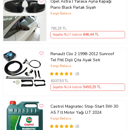
Opel Astra J Yarasa Ayna Kapağı
Piano Black Parlak Siyah
Kargo Bedava
781
,25 TL
Sepette %17 İndirim
648
,44 TL
Renault Clio 2 1998-2012 Sunroof
Tel Fitil Dişli Çıta Ayak Seti
Kargo Bedava
(2)
6337
,50 TL
Sepette %14 İndirim
5450
,25 TL
Castrol Magnatec Stop-Start 5W-30
A5 7 lt Motor Yağı Ü.T 2024
Kargo Bedava
(2)