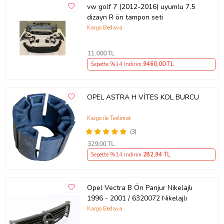
vw golf 7 (2012-2016) uyumlu 7.5
dizayn R ön tampon seti
Kargo Bedava
11.000
TL
Sepette %14 İndirim
9460
,00 TL
OPEL ASTRA H VİTES KOL BURCU
Kargo ile Teslimat
(3)
329
,00 TL
Sepette %14 İndirim
282
,94 TL
Opel Vectra B Ön Panjur Nikelajlı
1996 - 2001 / 6320072 Nikelajlı
Kargo Bedava