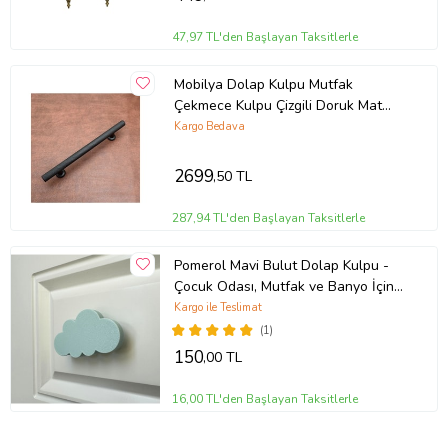
47,97 TL'den Başlayan Taksitlerle
Mobilya Dolap Kulpu Mutfak
Çekmece Kulpu Çizgili Doruk Mat
Siyah 128 Mm 20 Adet
Kargo Bedava
2699
,50 TL
287,94 TL'den Başlayan Taksitlerle
Pomerol Mavi Bulut Dolap Kulpu -
Çocuk Odası, Mutfak ve Banyo İçin
Eğlenceli ve Dayanıklı Mobilya Kulp
Kargo ile Teslimat
(1)
150
,00 TL
16,00 TL'den Başlayan Taksitlerle