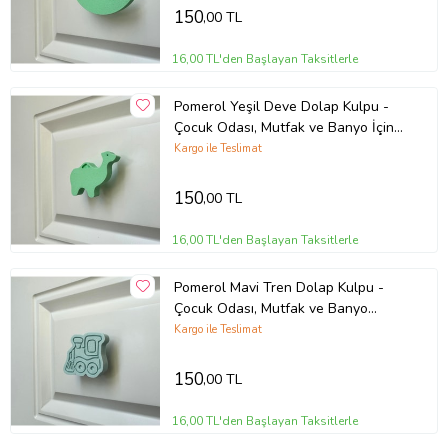
150
,00 TL
16,00 TL'den Başlayan Taksitlerle
Pomerol Yeşil Deve Dolap Kulpu -
Çocuk Odası, Mutfak ve Banyo İçin
Eğlenceli Mobilya Kulp, KulpD
Kargo ile Teslimat
150
,00 TL
16,00 TL'den Başlayan Taksitlerle
Pomerol Mavi Tren Dolap Kulpu -
Çocuk Odası, Mutfak ve Banyo
Dolapları İçin Eğlenceli ve Dayanıklı
Kargo ile Teslimat
Kulp
150
,00 TL
16,00 TL'den Başlayan Taksitlerle