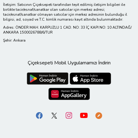
İletişim: Satıcının Çiçeksepeti tarafından teyit edilmiş iletişim bilgileri ile
birlikte tacir/esnaf/sanatkar olan satıcılar için merkez adresi;
tacir/esnaf/sanatkar olmayan satıcılar için merkez adresinin bulunduğu il
bilgisi, ad, soyad ve T.C. kimlik numarası kayıt altında bulunmaktadır.
Adres: ÖNDER MAH. KARPUZLU 1 CAD. NO: 33 İÇ KAPI NO: 10 ALTINDAĞ/
ANKARA 1500026788/6/TUR
Şehir: Ankara
Çiçeksepeti Mobil Uygulamamızı İndirin