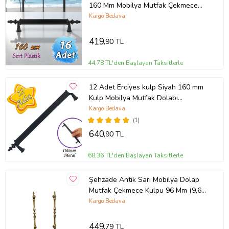
160 Mm Mobilya Mutfak Çekmece
Dolap Dolabı Kulpu Kulbu Kulpları
Kargo Bedava
419
,90 TL
44,78 TL'den Başlayan Taksitlerle
12 Adet Erciyes kulp Siyah 160 mm
Kulp Mobilya Mutfak Dolabı
Çekmece Dolap Kapak Kulpu Kulbu
Kargo Bedava
Metal Kulpları
(1)
640
,90 TL
68,36 TL'den Başlayan Taksitlerle
Şehzade Antik Sarı Mobilya Dolap
Mutfak Çekmece Kulpu 96 Mm (9,6
Cm) 2 Adet (STD)
Kargo Bedava
449
,79 TL