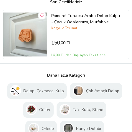
Son Gezdikleriniz
Pomerol Turuncu Araba Dolap Kulpu
- Çocuk Odalarınıza, Mutfak ve
Banyo Dolaplarınıza Mobilya Kulpu,
Kargo ile Teslimat
Kulp Ç
150
,00 TL
16,00 TL'den Başlayan Taksitlerle
Daha Fazla Kategori
Dolap, Çekmece, Kulp
Çok Amaçlı Dolap
Güller
Takı Kutu, Stand
Orkide
Banyo Dolabı