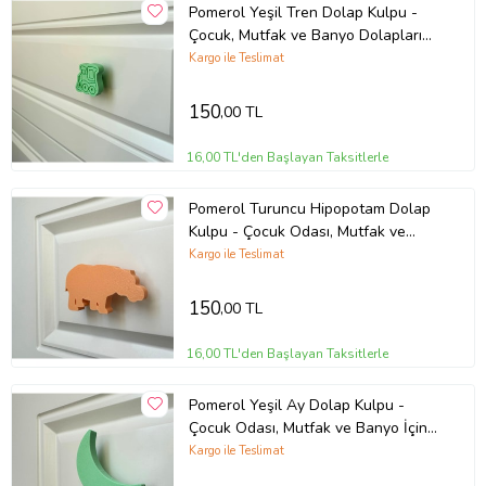
Pomerol Yeşil Tren Dolap Kulpu -
Çocuk, Mutfak ve Banyo Dolapları
İçin Eğlenceli ve Dayanıklı Kulp
Kargo ile Teslimat
150
,00 TL
16,00 TL'den Başlayan Taksitlerle
Pomerol Turuncu Hipopotam Dolap
Kulpu - Çocuk Odası, Mutfak ve
Banyo İçin Modern Mobilya Kulp
Kargo ile Teslimat
150
,00 TL
16,00 TL'den Başlayan Taksitlerle
Pomerol Yeşil Ay Dolap Kulpu -
Çocuk Odası, Mutfak ve Banyo İçin
Canlı ve Dayanıklı Mobilya Kulp
Kargo ile Teslimat