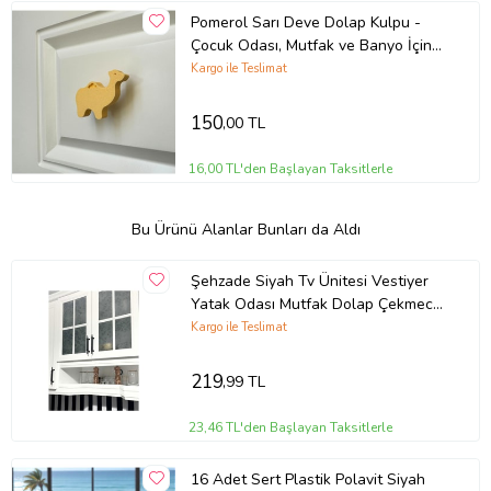
Pomerol Sarı Deve Dolap Kulpu -
Çocuk Odası, Mutfak ve Banyo İçin
Eğlenceli ve Dayanıklı Mobilya
Kargo ile Teslimat
Kulp,KulpD
150
,00 TL
16,00 TL'den Başlayan Taksitlerle
Bu Ürünü Alanlar Bunları da Aldı
Şehzade Siyah Tv Ünitesi Vestiyer
Yatak Odası Mutfak Dolap Çekmece
Kulpu 128 Mm (12,8 Cm) 4 Adet (Mat
Kargo ile Teslimat
Siyah)
219
,99 TL
23,46 TL'den Başlayan Taksitlerle
16 Adet Sert Plastik Polavit Siyah