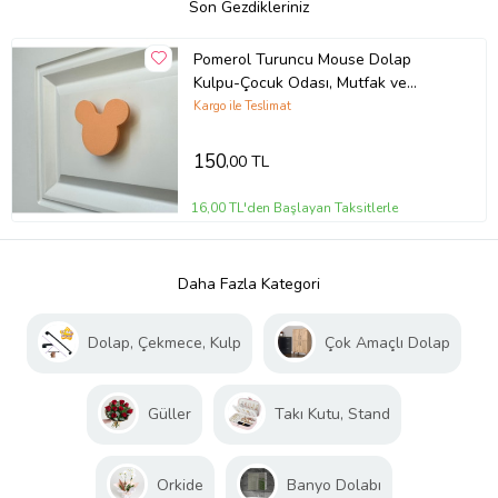
Son Gezdikleriniz
Pomerol Turuncu Mouse Dolap
Kulpu-Çocuk Odası, Mutfak ve
Banyo İçin Modern,Şık ve Dayanıklı
Kargo ile Teslimat
Mobilya Kulp, DH
150
,00 TL
16,00 TL'den Başlayan Taksitlerle
Daha Fazla Kategori
Dolap, Çekmece, Kulp
Çok Amaçlı Dolap
Güller
Takı Kutu, Stand
Orkide
Banyo Dolabı