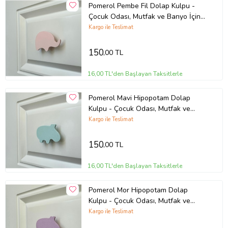
Pomerol Pembe Fil Dolap Kulpu -
Çocuk Odası, Mutfak ve Banyo İçin
Modern, Şık ve Dayanıklı Mobilya
Kargo ile Teslimat
Kulp, DH
150
,00 TL
16,00 TL'den Başlayan Taksitlerle
Pomerol Mavi Hipopotam Dolap
Kulpu - Çocuk Odası, Mutfak ve
Banyo İçin Modern ve Dayanıklı
Kargo ile Teslimat
Mobilya Kulp, DH
150
,00 TL
16,00 TL'den Başlayan Taksitlerle
Pomerol Mor Hipopotam Dolap
Kulpu - Çocuk Odası, Mutfak ve
Banyo İçin Modern ve Dayanıklı
Kargo ile Teslimat
Mobilya Kulp, DH