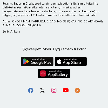
İletişim: Satıcının Çiçeksepeti tarafından teyit edilmiş iletişim bilgileri ile
birlikte tacir/esnaf/sanatkar olan satıcılar için merkez adresi;
tacir/esnaf/sanatkar olmayan satıcılar için merkez adresinin bulunduğu il
bilgisi, ad, soyad ve T.C. kimlik numarası kayıt altında bulunmaktadır.
Adres: ÖNDER MAH. KARPUZLU 1 CAD. NO: 33 İÇ KAPI NO: 10 ALTINDAĞ/
ANKARA 1500026788/6/TUR
Şehir: Ankara
Çiçeksepeti Mobil Uygulamamızı İndirin