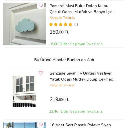
Pomerol Mavi Bulut Dolap Kulpu -
Çocuk Odası, Mutfak ve Banyo İçin
Eğlenceli ve Dayanıklı Mobilya Kulp
Kargo ile Teslimat
(1)
150
,00 TL
16,00 TL'den Başlayan Taksitlerle
Bu Ürünü Alanlar Bunları da Aldı
Şehzade Siyah Tv Ünitesi Vestiyer
Yatak Odası Mutfak Dolap Çekmece
Kulpu 128 Mm (12,8 Cm) 4 Adet (Mat
Kargo ile Teslimat
Siyah)
219
,99 TL
23,46 TL'den Başlayan Taksitlerle
16 Adet Sert Plastik Polavit Siyah