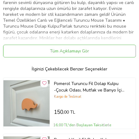
farenin sevimli dünyasına götüren bu kulp, dayanıklı yapısı ve canlı
rengiyle dolaplarınıza uzun ömürlü bir zarafet katıyor. Evinize
hareket ve modern bir stil kazandırmanın zamanı geldi! Ürünün
Temel Özellikleri Canlı ve Eğlenceli Turuncu Mouse Tasarımı •
Turuncu Mouse Dolap Kulpu:Parlak turuncu renkteki bu mouse
figürü, çocuk odalarına enerji katarken dolaplarınıza da modern bir
zarafet kazandırır. Minikler her dolabı açtıklarında kendilerini
turuncu farenin dünyasında neşeli bir macerada bulacaklar. Aynı
zamanda mutfak ve banyo dolaplarınıza zarif ve modern bir
Tüm Açıklamayı Gör
dokunuş ekler. Dayanıklı ve Güvenli Malzeme • Yüksek Kaliteli
Plastik:Çizilmelere ve darbelere karşı dayanıklı olan bu dolap kulpu,
günlük kullanıma uygun olacak şekilde tasarlanmıştır. Çocuk
İlginizi Çekebilecek Benzer Seçenekler
odaları, mutfak ve banyo dolapları için güvenli ve uzun ömürlü bir
tercihtir. Kolay ve Hızlı Montaj • Pratik Kurulum:Turuncu Mouse
Pomerol Turuncu Fil Dolap Kulpu
dolap kulpu, dayanıklı vida sistemiyle hızlı ve güvenli bir şekilde
-Çocuk Odası, Mutfak ve Banyo İçin
monte edilebilir. Profesyonel yardım gerektirmeden kolayca
Modern, Şık ve Dayanıklı Mobilya
takılabilir. Dolaplarınıza modern ve enerjik bir dokunuş katın!
Kargo ile Teslimat
Turuncu Mouse Dolap Kulpu ile Gelen Avantajlar Modern ve
Kulp, DH
Sevimli Tasarım • Eğlenceli ve Modern Atmosfer:Turuncu Mouse
150
,00 TL
dolap kulpu, çocuk odalarına sevimlilik ve neşe getirirken
dolaplarınıza da zarif bir dokunuş kazandırır. Minikler her dolabı
16,00 TL'den Başlayan Taksitlerle
açışında turuncu farenin rehberliğinde eğlenceli bir dünyaya adım
atacaklar. Mutfak ve banyo dolaplarına da zarif ve modern bir stil
kazandırır. Geniş Kullanım Alanı • Çocuk Odası, Mutfak ve Banyo