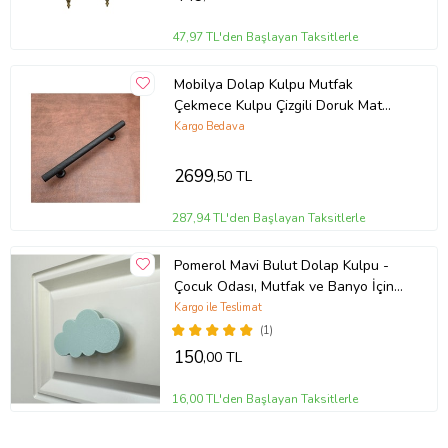
47,97 TL'den Başlayan Taksitlerle
Mobilya Dolap Kulpu Mutfak
Çekmece Kulpu Çizgili Doruk Mat
Siyah 128 Mm 20 Adet
Kargo Bedava
2699
,50 TL
287,94 TL'den Başlayan Taksitlerle
Pomerol Mavi Bulut Dolap Kulpu -
Çocuk Odası, Mutfak ve Banyo İçin
Eğlenceli ve Dayanıklı Mobilya Kulp
Kargo ile Teslimat
(1)
150
,00 TL
16,00 TL'den Başlayan Taksitlerle