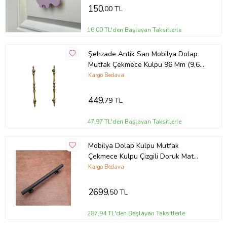
150
,00 TL
16,00 TL'den Başlayan Taksitlerle
Şehzade Antik Sarı Mobilya Dolap
Mutfak Çekmece Kulpu 96 Mm (9,6
Cm) 2 Adet (STD)
Kargo Bedava
449
,79 TL
47,97 TL'den Başlayan Taksitlerle
Mobilya Dolap Kulpu Mutfak
Çekmece Kulpu Çizgili Doruk Mat
Siyah 128 Mm 20 Adet
Kargo Bedava
2699
,50 TL
287,94 TL'den Başlayan Taksitlerle