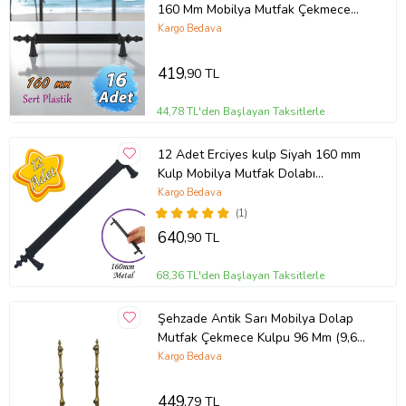
160 Mm Mobilya Mutfak Çekmece
Dolap Dolabı Kulpu Kulbu Kulpları
Kargo Bedava
419
,90 TL
44,78 TL'den Başlayan Taksitlerle
12 Adet Erciyes kulp Siyah 160 mm
Kulp Mobilya Mutfak Dolabı
Çekmece Dolap Kapak Kulpu Kulbu
Kargo Bedava
Metal Kulpları
(1)
640
,90 TL
68,36 TL'den Başlayan Taksitlerle
Şehzade Antik Sarı Mobilya Dolap
Mutfak Çekmece Kulpu 96 Mm (9,6
Cm) 2 Adet (STD)
Kargo Bedava
449
,79 TL