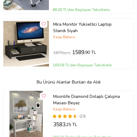
88,00 TL'den Başlayan Taksitlerle
Mira Monitör Yükseltici Laptop
Standı Siyah
Kargo Bedava
1589
,90 TL
1879
,90 TL
169,58 TL'den Başlayan Taksitlerle
Bu Ürünü Alanlar Bunları da Aldı
Moonlife Diamond Dolaplı Çalışma
Masası Beyaz
Kargo Bedava
(23)
3583
,25 TL