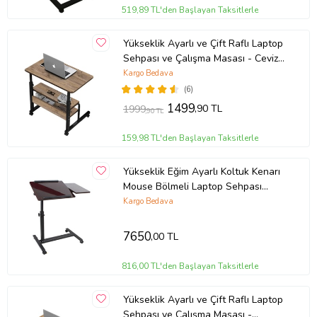
519,89 TL'den Başlayan Taksitlerle
Laptop Sehpası/Notebook Masası:
Laptop kullanırken rahatça
kullanabileceğiniz geniş bir alan sunar. USB soğutucu sayesinde
Yükseklik Ayarlı ve Çift Raflı Laptop
cihazınızın ısınmasını engeller.
Sehpası ve Çalışma Masası - Ceviz
Kitap Okuma:
Geniş üst alanı, kitap okuma veya yazı yazma gibi
(Tekerli) 70 x 40 cm
aktiviteler için de uygundur.
Kargo Bedava
Yemek ve Kahvaltı Masası:
Yükseklik ayarı sayesinde rahatça
(6)
yemek veya kahvaltı için kullanılabilir.
1499
,90 TL
1999
,90 TL
Öğrenci Ders Çalışma Masası:
Öğrenciler için ideal çalışma alanı
sağlar. Mouse ve bilgisayar alanları ile derse uygun bir ortam
159,98 TL'den Başlayan Taksitlerle
oluşturur.
Çok Amaçlı Kullanım:
Evde, ofiste, okullarda, dershanelerde,
kurslarda, devlet dairelerinde ve hastanelerde kullanılabilir. Geniş
Yükseklik Eğim Ayarlı Koltuk Kenarı
kullanım alanı ile çok yönlü bir sehpa sunar.
Mouse Bölmeli Laptop Sehpası
Bilgisayar Masası
Çok Fonksiyonlu ve Ergonomik:
Kargo Bedava
Bu sehpa, her ihtimale göre tasarlanmış fonksiyonel özellikleriyle
7650
evde ve işyerinde konforlu kullanım imkanı sunar. Geniş üst alanı,
,00 TL
ayarlanabilir yüksekliği ve dayanıklı yapısı sayesinde hayatınızı
kolaylaştırır.
816,00 TL'den Başlayan Taksitlerle
Hodbehod QQ-8A
ile, her anınızı daha verimli ve konforlu hale
getirebilirsiniz!
Yükseklik Ayarlı ve Çift Raflı Laptop
Sehpası ve Çalışma Masası -