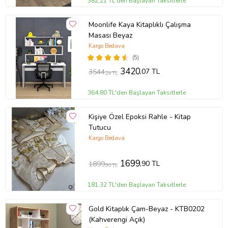
382,21 TL'den Başlayan Taksitlerle
Moonlife Kaya Kitaplıklı Çalışma
Masası Beyaz
Kargo Bedava
(5)
3420
,07 TL
3544
,24 TL
364,80 TL'den Başlayan Taksitlerle
Kişiye Özel Epoksi Rahle - Kitap
Tutucu
Kargo Bedava
1699
,90 TL
1899
,90 TL
181,32 TL'den Başlayan Taksitlerle
Gold Kitaplık Çam-Beyaz - KTB0202
(Kahverengi Açık)