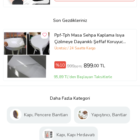
Son Gezdikleriniz
Ppf-Tph Masa Sehpa Kaplama Isıya
Çizilmeye Dayanıklı Şeffaf Koruyucu
50cmX152cm
Ücretsiz / 24 Saatte Kargo
%10
899
,00 TL
999
,00 TL
95,89 TL'den Başlayan Taksitlerle
Daha Fazla Kategori
Kapı, Pencere Bantları
Yapıştırıcı, Bantlar
Kapı, Kapı Hırdavatı