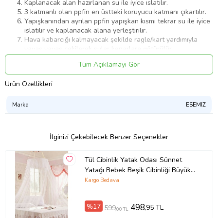
Kaplanacak alan hazırlanan su ile iyice ıslatılır.
3 katmanlı olan ppfin en üstteki koruyucu katmanı çıkartılır.
Yapışkanından ayrılan ppfin yapışkan kısmı tekrar su ile iyice
ıslatılır ve kaplanacak alana yerleştirilir.
Hava kabarcığı kalmayacak şekilde ragle/kart yardımıyla
yavaş yavaş çekilerek sular kenarlara götürülür.
Hava kabarcığı kalmamış olan alanımızın kenarlarından
Tüm Açıklamayı Gör
maket bıçağı yardımıyla kesme işlemi yapılır.
Kullanıma hazırdır.
Ürün Özellikleri
Ürün Kodu:
kcm44203521
Marka
ESEMIZ
İlginizi Çekebilecek Benzer Seçenekler
Tül Cibinlik Yatak Odası Sünnet
Yatağı Bebek Beşik Cibinliği Büyük
Boy Cibinlik 1430
Kargo Bedava
%17
498
,95 TL
599
,00 TL