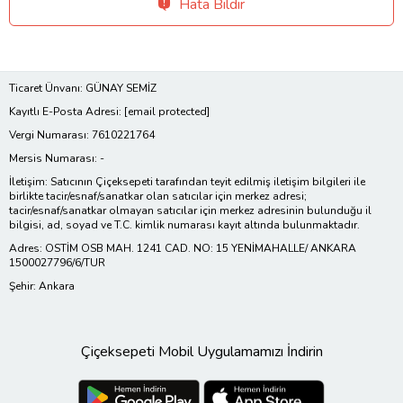
Hata Bildir
Ticaret Ünvanı: GÜNAY SEMİZ
Kayıtlı E-Posta Adresi:
[email protected]
Vergi Numarası: 7610221764
Mersis Numarası: -
İletişim: Satıcının Çiçeksepeti tarafından teyit edilmiş iletişim bilgileri ile
birlikte tacir/esnaf/sanatkar olan satıcılar için merkez adresi;
tacir/esnaf/sanatkar olmayan satıcılar için merkez adresinin bulunduğu il
bilgisi, ad, soyad ve T.C. kimlik numarası kayıt altında bulunmaktadır.
Adres: OSTİM OSB MAH. 1241 CAD. NO: 15 YENİMAHALLE/ ANKARA
1500027796/6/TUR
Şehir: Ankara
Çiçeksepeti Mobil Uygulamamızı İndirin