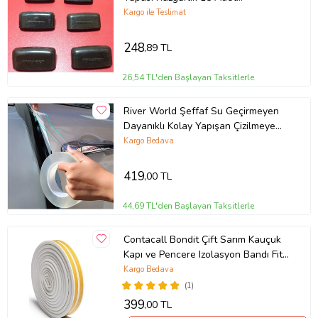
(Kahverengi Koyu)
Kargo ile Teslimat
248
,89 TL
26,54 TL'den Başlayan Taksitlerle
River World Şeffaf Su Geçirmeyen
Dayanıklı Kolay Yapışan Çizilmeye
Dayanıklı Oto Darbe Koruyucu Bant
Kargo Bedava
419
,00 TL
44,69 TL'den Başlayan Taksitlerle
Contacall Bondit Çift Sarım Kauçuk
Kapı ve Pencere Izolasyon Bandı Fitili
6x2 12 Metre Beyaz
Kargo Bedava
(1)
399
,00 TL