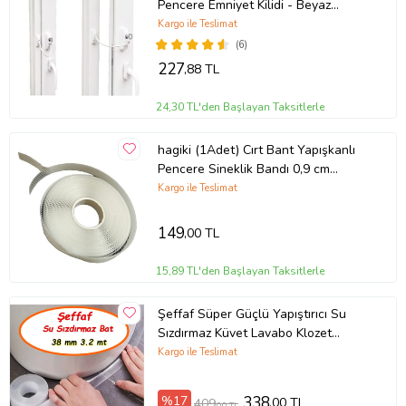
Pencere Emniyet Kilidi - Beyaz
(Karışık)
Kargo ile Teslimat
(6)
227
,88 TL
24,30 TL'den Başlayan Taksitlerle
hagiki (1Adet) Cırt Bant Yapışkanlı
Pencere Sineklik Bandı 0,9 cm
Genişlik X 3.50cm Uzunluk (1Adet)
Kargo ile Teslimat
149
,00 TL
15,89 TL'den Başlayan Taksitlerle
Şeffaf Süper Güçlü Yapıştırıcı Su
Sızdırmaz Küvet Lavabo Klozet
Banyo Mutfak Kenar Bant Küf
Kargo ile Teslimat
Önleyici
%17
338
,00 TL
409
,00 TL