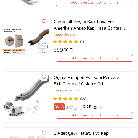
500 TL ve Üzeri 50 TL İndirim
Contacall Ahşap Kapı Kasa Fitili
Amerikan Ahşap Kapı Kasa Contası
25 Metre Beyaz
Kargo Bedava
(1)
399
,00 TL
500 TL ve Üzeri 50 TL İndirim
Orjinal Pimapen Pvc Kapı Pencere
Fitili Contası 10 Metre Gri
Kargo ile Teslimat
(16)
%16
335
,00 TL
400
,00 TL
500 TL ve Üzeri 50 TL İndirim
1 Adet Çelik Halatlı Pvc Kapı