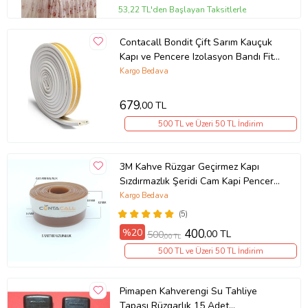
53,22 TL'den Başlayan Taksitlerle
Contacall Bondit Çift Sarım Kauçuk
Kapı ve Pencere Izolasyon Bandı Fitili
15X2 30 Metre Beyaz
Kargo Bedava
679
,00 TL
500 TL ve Üzeri 50 TL İndirim
3M Kahve Rüzgar Geçirmez Kapı
Sızdırmazlık Şeridi Cam Kapi Pencere
Bantı 5 Metre
Kargo Bedava
(5)
%20
400
,00 TL
500
,00 TL
500 TL ve Üzeri 50 TL İndirim
Pimapen Kahverengi Su Tahliye
Tapası Rüzgarlık 15 Adet