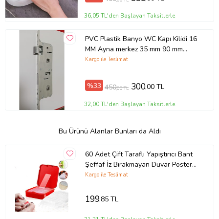
36,05 TL'den Başlayan Taksitlerle
PVC Plastik Banyo WC Kapı Kilidi 16
MM Ayna merkez 35 mm 90 mm
merkez
Kargo ile Teslimat
%33
300
,00 TL
450
,00 TL
32,00 TL'den Başlayan Taksitlerle
Bu Ürünü Alanlar Bunları da Aldı
60 Adet Çift Taraflı Yapıştırıcı Bant
Şeffaf İz Bırakmayan Duvar Poster
Süs Balon Bandı 1 x 4 cm
Kargo ile Teslimat
199
,85 TL