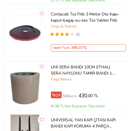
21,31 TL'den Başlayan Taksitlerle
Contacall Toz Fitili 3 Metre Oto Kapı-
kaput-bagaj-su-ses Toz Yalıtım Fitili
Kargo ile Teslimat
(1)
Sepet Fiyatı
269
,10 TL
UNİ SERA BANDI 10CM (İTHAL)
SERA NAYLONU TAMİR BANDI 1.
SINIF BASINCA DUYARLI TAMİR
Kargo Bedava
BANT( Unitape Greenhouse Repair
Tape)
%14
430
,00 TL
500
,00 TL
45,86 TL'den Başlayan Taksitlerle
ÜNİVERSAL YAN KAPI ÇITASI KAPI
BANDI KAPI KORUMA 4 PARÇA