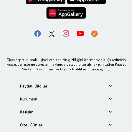
Çiçeksepeti olarak kişisel verilerinizin gizliliğini önemsiyoruz. Şirketimizin
kişisel veri işleme süreçleri hakkında detaylı bilgi almak için lütfen
Kişisel
Verilerin Korunması ve Gizlilik Politikası
’nı inceleyiniz.
Faydalı Bilgiler
Kurumsal
İletişim
Özel Günler