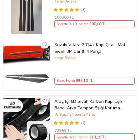
FORUMLU KUM DESEN SİYAH
Kargo Bedava
1.KALİTE ÖN 99CM ARKA 61CM
(3)
GENİŞLİK 5 CM
1000
,00 TL
Sepette %10 İndirim
900
,00 TL
Suzuki Vitara 2014+ Kapı Çıtası Mat
Siyah 3M Bantlı 4 Parça
Kargo Bedava
Sepet Fiyatı
989
,10 TL
Araç İçi 5D Siyah Karbon Kapı Eşik
Bandı Arka Tampon Eşiği Koruma
Folyosu Yapışkanlı İthal 5 Metre
Ücretsiz / 24 Saatte Kargo
(1)
729
,88 TL
Sepette %16 İndirim
613
,10 TL