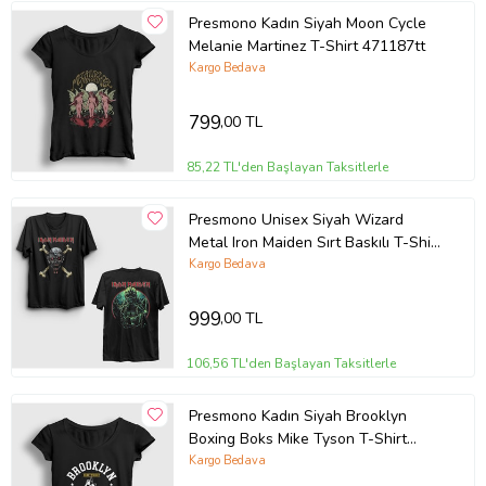
Presmono Kadın Siyah Moon Cycle
Melanie Martinez T-Shirt 471187tt
Kargo Bedava
799
,00 TL
85,22 TL'den Başlayan Taksitlerle
Presmono Unisex Siyah Wizard
Metal Iron Maiden Sırt Baskılı T-Shirt
518311tt
Kargo Bedava
999
,00 TL
106,56 TL'den Başlayan Taksitlerle
Presmono Kadın Siyah Brooklyn
Boxing Boks Mike Tyson T-Shirt
507349tt
Kargo Bedava