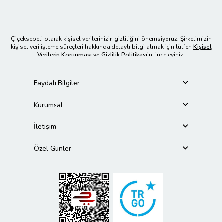
Çiçeksepeti olarak kişisel verilerinizin gizliliğini önemsiyoruz. Şirketimizin
kişisel veri işleme süreçleri hakkında detaylı bilgi almak için lütfen
Kişisel
Verilerin Korunması ve Gizlilik Politikası
’nı inceleyiniz.
Faydalı Bilgiler
Kurumsal
İletişim
Özel Günler