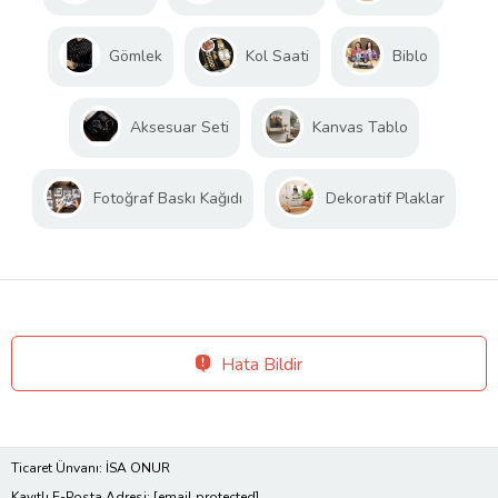
Gömlek
Kol Saati
Biblo
Aksesuar Seti
Kanvas Tablo
Fotoğraf Baskı Kağıdı
Dekoratif Plaklar
Hata Bildir
Ticaret Ünvanı: İSA ONUR
Kayıtlı E-Posta Adresi:
[email protected]