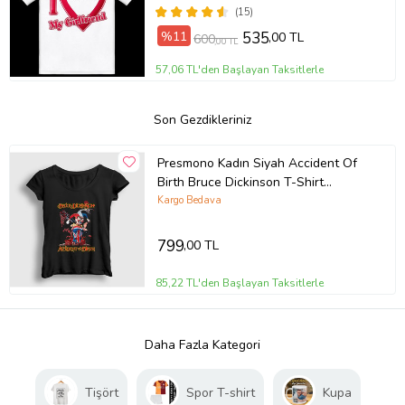
(15)
%11
535
,00 TL
600
,00 TL
57,06 TL'den Başlayan Taksitlerle
Son Gezdikleriniz
Presmono Kadın Siyah Accident Of
Birth Bruce Dickinson T-Shirt
457278tt
Kargo Bedava
799
,00 TL
85,22 TL'den Başlayan Taksitlerle
Daha Fazla Kategori
Tişört
Spor T-shirt
Kupa