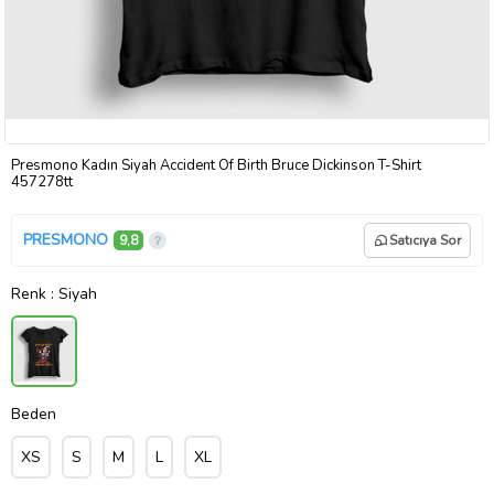
Presmono Kadın Siyah Accident Of Birth Bruce Dickinson T-Shirt
457278tt
PRESMONO
9,8
Satıcıya Sor
Renk
: Siyah
Beden
XS
S
M
L
XL