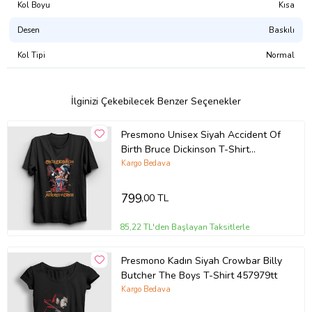
Kol Boyu
Kısa
Tasarımı Şu Ürünlerde Satın Alabilirsiniz:
Desen
Baskılı
Atlet
Erkek Tişört
Kol Tipi
Normal
Kadın Tişört
Çocuk Tişört
Çocuk Kapşonlu Sweatshirt
Kapşonsuz Sweatshirt
İlginizi Çekebilecek Benzer Seçenekler
Kapşonlu Sweatshirt
Fermuarlı Kapşonlu Sweatshirt
Presmono Unisex Siyah Accident Of
Ürün Kodu:
kcm87273465
Birth Bruce Dickinson T-Shirt
457255tt
Kargo Bedava
799
,00 TL
85,22 TL'den Başlayan Taksitlerle
Presmono Kadın Siyah Crowbar Billy
Butcher The Boys T-Shirt 457979tt
Kargo Bedava