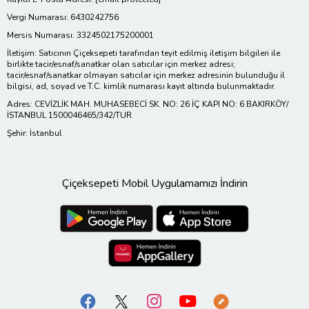
Vergi Numarası: 6430242756
Mersis Numarası: 3324502175200001
İletişim: Satıcının Çiçeksepeti tarafından teyit edilmiş iletişim bilgileri ile
birlikte tacir/esnaf/sanatkar olan satıcılar için merkez adresi;
tacir/esnaf/sanatkar olmayan satıcılar için merkez adresinin bulunduğu il
bilgisi, ad, soyad ve T.C. kimlik numarası kayıt altında bulunmaktadır.
Adres: CEVİZLİK MAH. MUHASEBECİ SK. NO: 26 İÇ KAPI NO: 6 BAKIRKÖY/
İSTANBUL 1500046465/342/TUR
Şehir: İstanbul
Çiçeksepeti Mobil Uygulamamızı İndirin