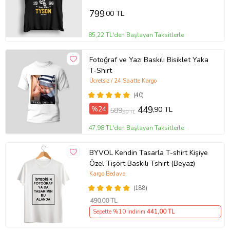
799
,00 TL
85,22 TL'den Başlayan Taksitlerle
Fotoğraf ve Yazı Baskılı Bisiklet Yaka
T-Shirt
Ücretsiz / 24 Saatte Kargo
(40)
%24
449
,90 TL
589
,90 TL
47,98 TL'den Başlayan Taksitlerle
BYVOL Kendin Tasarla T-shirt Kişiye
Özel Tişört Baskılı Tshirt (Beyaz)
Kargo Bedava
(188)
490
,00 TL
Sepette %10 İndirim
441
,00 TL