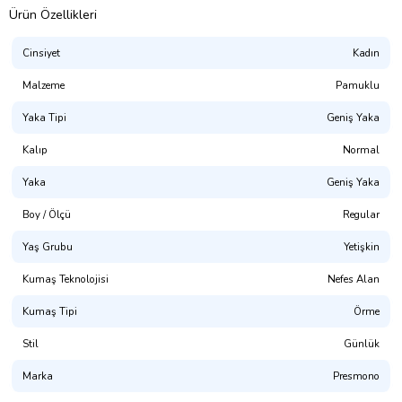
Ürün Özellikleri
Cinsiyet
Kadın
Malzeme
Pamuklu
Yaka Tipi
Geniş Yaka
Kalıp
Normal
Yaka
Geniş Yaka
Presmono
Boy / Ölçü
Regular
Kalıp:
Normal Kesim
Yaş Grubu
Yetişkin
%100 Pamuklu. 1. Kalite Penye
Kumaş Teknolojisi
Nefes Alan
(NOT: Uygun bedeni bulamadınız mı? Mağaza sayfamızda
bulabilirsiniz.)
Kumaş Tipi
Örme
Yıkama Talimatı:
30° dir. Tersten Yıkanması Tavsiye Edilir.
Stil
Günlük
Dijital Baskı ile üretilmektedir.(OKEO-TEX® ECO PASSPORT
Marka
Presmono
sertifikalı, CPSIA uyumlu, GOTS onaylı, Su Bazlı Pigment Boya)