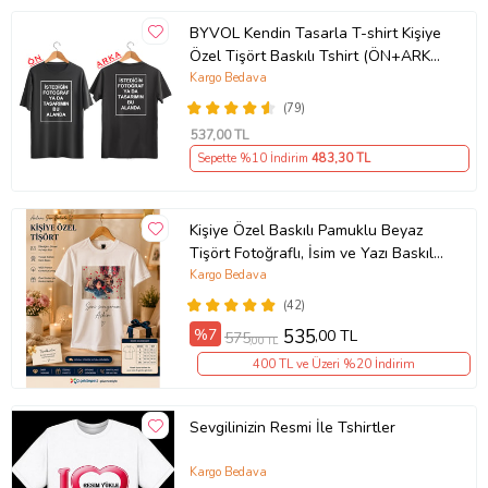
BYVOL Kendin Tasarla T-shirt Kişiye
Özel Tişört Baskılı Tshirt (ÖN+ARKA
BASKI) (Siyah)
Kargo Bedava
(79)
537
,00 TL
Sepette %10 İndirim
483
,30 TL
Kişiye Özel Baskılı Pamuklu Beyaz
Tişört Fotoğraflı, İsim ve Yazı Baskılı
Unisex Bisiklet Yaka
Kargo Bedava
(42)
%7
535
,00 TL
575
,00 TL
400 TL ve Üzeri %20 İndirim
Sevgilinizin Resmi İle Tshirtler
Kargo Bedava