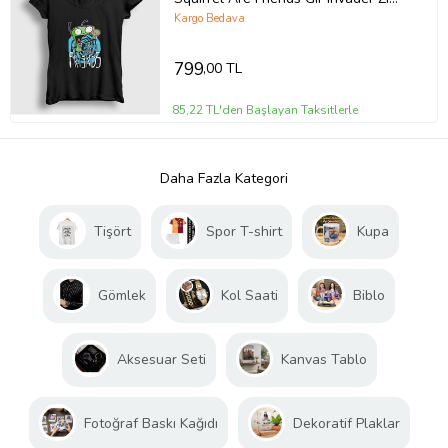
T-Shirt 449029tt
Kargo Bedava
799
,00 TL
85,22 TL'den Başlayan Taksitlerle
Daha Fazla Kategori
Tişört
Spor T-shirt
Kupa
Gömlek
Kol Saati
Biblo
Aksesuar Seti
Kanvas Tablo
Fotoğraf Baskı Kağıdı
Dekoratif Plaklar