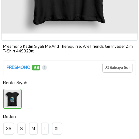
Presmono Kadın Siyah Me And The Squirrel Are Friends Gir Invader Zim
T-Shirt 449029tt
PRESMONO
9,8
Satıcıya Sor
Renk
: Siyah
Beden
XS
S
M
L
XL