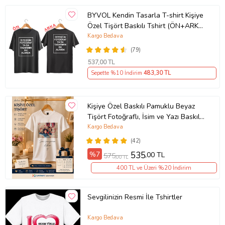
BYVOL Kendin Tasarla T-shirt Kişiye
Özel Tişört Baskılı Tshirt (ÖN+ARKA
BASKI) (Siyah)
Kargo Bedava
(79)
537
,00 TL
Sepette %10 İndirim
483
,30 TL
Kişiye Özel Baskılı Pamuklu Beyaz
Tişört Fotoğraflı, İsim ve Yazı Baskılı
Unisex Bisiklet Yaka
Kargo Bedava
(42)
%7
535
,00 TL
575
,00 TL
400 TL ve Üzeri %20 İndirim
Sevgilinizin Resmi İle Tshirtler
Kargo Bedava