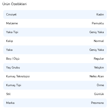
Ürün Özellikleri
Cinsiyet
Kadın
Malzeme
Pamuklu
Yaka Tipi
Geniş Yaka
Kalıp
Normal
Yaka
Geniş Yaka
Presmono
Boy / Ölçü
Regular
Kalıp:
Normal Kesim
Yaş Grubu
Yetişkin
%100 Pamuklu. 1. Kalite Penye
Kumaş Teknolojisi
Nefes Alan
(NOT: Uygun bedeni bulamadınız mı? Mağaza sayfamızda
bulabilirsiniz.)
Kumaş Tipi
Örme
Yıkama Talimatı:
30° dir. Tersten Yıkanması Tavsiye Edilir.
Stil
Günlük
Dijital Baskı ile üretilmektedir.(OKEO-TEX® ECO PASSPORT
Marka
Presmono
sertifikalı, CPSIA uyumlu, GOTS onaylı, Su Bazlı Pigment Boya)