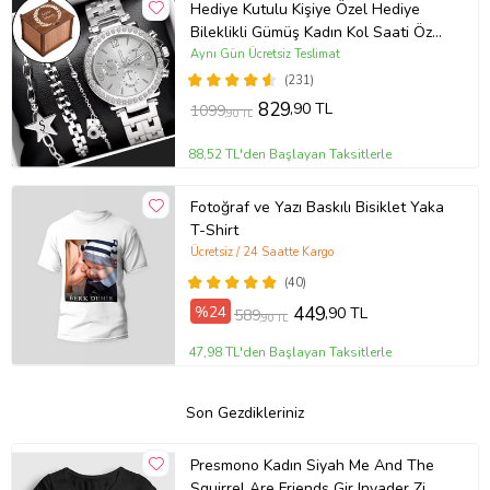
Hediye Kutulu Kişiye Özel Hediye
Bileklikli Gümüş Kadın Kol Saati Özel
Kutusunda (Gümüş)
Aynı Gün Ücretsiz Teslimat
(231)
829
,90 TL
1099
,90 TL
88,52 TL'den Başlayan Taksitlerle
Fotoğraf ve Yazı Baskılı Bisiklet Yaka
T-Shirt
Ücretsiz / 24 Saatte Kargo
(40)
%24
449
,90 TL
589
,90 TL
47,98 TL'den Başlayan Taksitlerle
Son Gezdikleriniz
Presmono Kadın Siyah Me And The
Squirrel Are Friends Gir Invader Zim