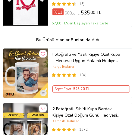
(15)
%11
535
,00 TL
600
,00 TL
57,06 TL'den Başlayan Taksitlerle
Bu Ürünü Alanlar Bunları da Aldı
Fotoğraflı ve Yazılı Kişiye Özel Kupa
– Herkese Uygun Anlamlı Hediye
Porselen Baskılı Kupa (Beyaz)
Kargo Bedava
(104)
Sepet Fiyatı
525
,20 TL
2 Fotoğraflı Sihirli Kupa Bardak
Kişiye Özel Doğum Günü Hediyesi
Sevgiliye Hediye Anneye Babaya
Kargo ile Teslimat
Ablaya Abiye Kız Erkek Kardeşe
(1572)
Arkadaşa Resimli Günü Yıl Dönümü