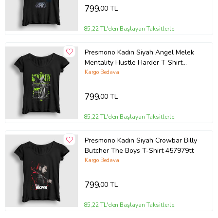
799
,00 TL
85,22 TL'den Başlayan Taksitlerle
Presmono Kadın Siyah Angel Melek
Mentality Hustle Harder T-Shirt
441293tt
Kargo Bedava
799
,00 TL
85,22 TL'den Başlayan Taksitlerle
Presmono Kadın Siyah Crowbar Billy
Butcher The Boys T-Shirt 457979tt
Kargo Bedava
799
,00 TL
85,22 TL'den Başlayan Taksitlerle