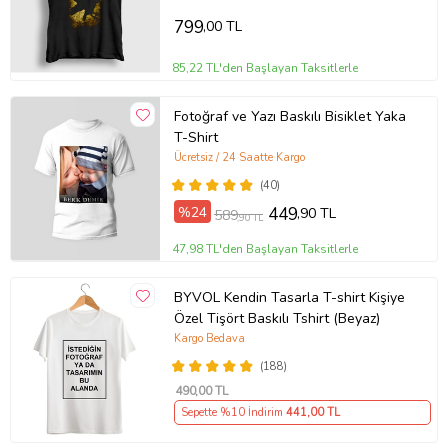
799
,00 TL
85,22 TL'den Başlayan Taksitlerle
Fotoğraf ve Yazı Baskılı Bisiklet Yaka
T-Shirt
Ücretsiz / 24 Saatte Kargo
(40)
%24
449
,90 TL
589
,90 TL
47,98 TL'den Başlayan Taksitlerle
BYVOL Kendin Tasarla T-shirt Kişiye
Özel Tişört Baskılı Tshirt (Beyaz)
Kargo Bedava
(188)
490
,00 TL
Sepette %10 İndirim
441
,00 TL