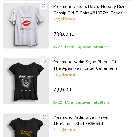
Presmono Unisex Beyaz Nobody Dizi
Gossip Girl T-Shirt 481077tt (Beyaz)
Kargo Bedava
799
,00 TL
85,22 TL'den Başlayan Taksitlerle
Presmono Kadın Siyah Planet Of
The Apes Maymunlar Cehennemi T-
Shirt 481558tt
Kargo Bedava
799
,00 TL
85,22 TL'den Başlayan Taksitlerle
Presmono Kadın Siyah Raven
Thurisaz T-Shirt 466653tt
Kargo Bedava