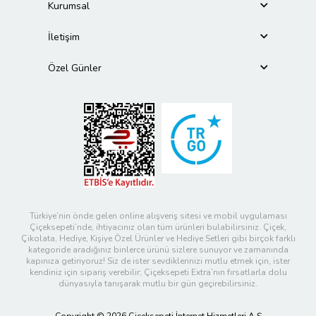
Kurumsal
İletişim
Özel Günler
Türkiye’nin önde gelen online alışveriş sitesi ve mobil uygulaması
Çiçeksepeti’nde, ihtiyacınız olan tüm ürünleri bulabilirsiniz. Çiçek,
Çikolata, Hediye, Kişiye Özel Ürünler ve Hediye Setleri gibi birçok farklı
kategoride aradığınız binlerce ürünü sizlere sunuyor ve zamanında
kapınıza getiriyoruz! Siz de ister sevdiklerinizi mutlu etmek için, ister
kendiniz için sipariş verebilir; Çiçeksepeti Extra’nın fırsatlarla dolu
dünyasıyla tanışarak mutlu bir gün geçirebilirsiniz.