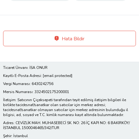
Hata Bildir
Ticaret Ünvanı: İSA ONUR
Kayıtlı E-Posta Adresi:
[email protected]
Vergi Numarası: 6430242756
Mersis Numarası: 3324502175200001
İletişim: Satıcının Çiçeksepeti tarafından teyit edilmiş iletişim bilgileri ile
birlikte tacir/esnaf/sanatkar olan satıcılar için merkez adresi;
tacir/esnaf/sanatkar olmayan satıcılar için merkez adresinin bulunduğu il
bilgisi, ad, soyad ve T.C. kimlik numarası kayıt altında bulunmaktadır.
Adres: CEVİZLİK MAH. MUHASEBECİ SK. NO: 26 İÇ KAPI NO: 6 BAKIRKÖY/
İSTANBUL 1500046465/342/TUR
Şehir: İstanbul