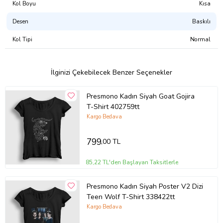
Kol Boyu
Kısa
Tasarımı Şu Ürünlerde Satın Alabilirsiniz:
Desen
Baskılı
Atlet
Erkek Tişört
Kol Tipi
Normal
Kadın Tişört
Çocuk Tişört
Çocuk Kapşonlu Sweatshirt
Kapşonsuz Sweatshirt
İlginizi Çekebilecek Benzer Seçenekler
Kapşonlu Sweatshirt
Fermuarlı Kapşonlu Sweatshirt
Presmono Kadın Siyah Goat Gojira
Ürün Kodu:
kcm58539452
T-Shirt 402759tt
Kargo Bedava
799
,00 TL
85,22 TL'den Başlayan Taksitlerle
Presmono Kadın Siyah Poster V2 Dizi
Teen Wolf T-Shirt 338422tt
Kargo Bedava