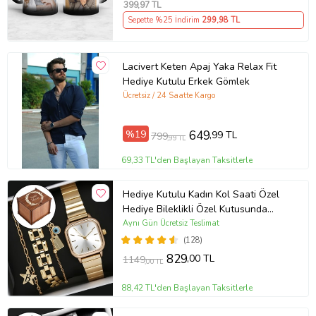
399
,97 TL
Hediyesi
Sepette %25 İndirim
299
,98 TL
Lacivert Keten Apaj Yaka Relax Fit
Hediye Kutulu Erkek Gömlek
Ücretsiz / 24 Saatte Kargo
%19
649
,99 TL
799
,99 TL
69,33 TL'den Başlayan Taksitlerle
Hediye Kutulu Kadın Kol Saati Özel
Hediye Bileklikli Özel Kutusunda
(Gold)
Aynı Gün Ücretsiz Teslimat
(128)
829
,00 TL
1149
,00 TL
88,42 TL'den Başlayan Taksitlerle