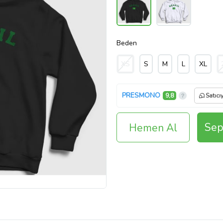
Beden
XS
S
M
L
XL
PRESMONO
9,8
Satıcı
Sep
Hemen Al