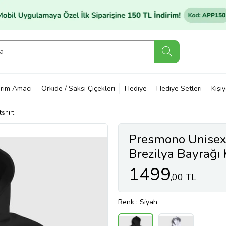
rim Amacı
Orkide / Saksı Çiçekleri
Hediye
Hediye Setleri
Kişi
shirt
Presmono Unisex 
Brezilya Bayrağı
479630tt (Siyah)
1499
,00 TL
Renk
: Siyah