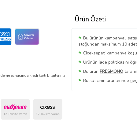
Ürün Özeti
Bu ürünün kampanyalı satışı 
stoğundan maksimum 10 adet sa
Çiçeksepeti kampanya koşull
Ürünün iade politikasını öğ
Bu ürün
PRESMONO
tarafın
deme esnasında kredi kartı bilgileriniz
Bu satıcının ürünlerinde geç
Bu Satıcının
Tüm Ürünlerini
Ürün sayfasında gördüğünüz f
belirlenmektedir.