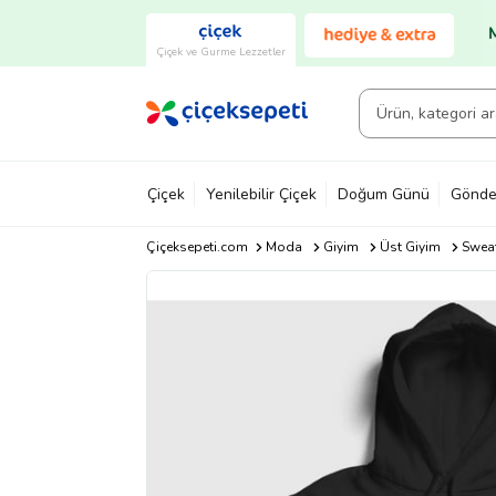
Çiçek ve Gurme Lezzetler
Çiçek
Yenilebilir Çiçek
Doğum Günü
Gönde
Çiçeksepeti.com
Moda
Giyim
Üst Giyim
Sweat