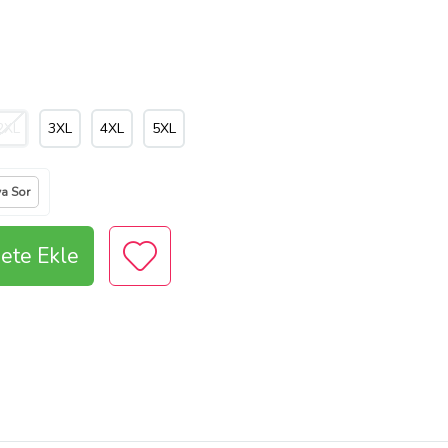
2XL
3XL
4XL
5XL
ya Sor
ete Ekle