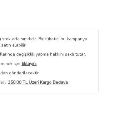
stoklarla sınırlıdır. Bir tüketici bu kampanya
tın alabilir.
arında değişiklik yapma hakkını saklı tutar.
renmek için
tıklayın.
dan gönderilecektir.
erli
350,00 TL Üzeri Kargo Bedava
 Görüntüle
iyat bilgileri, satıcı tarafından