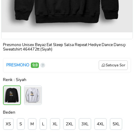
Presmono Unisex Beyaz Eat Sleep Salsa Repeat Hediye Dance Dansçı
Sweatshirt 464472tt (Siyah)
PRESMONO
9,8
Satıcıya Sor
Renk
: Siyah
Beden
XS
S
M
L
XL
2XL
3XL
4XL
5XL