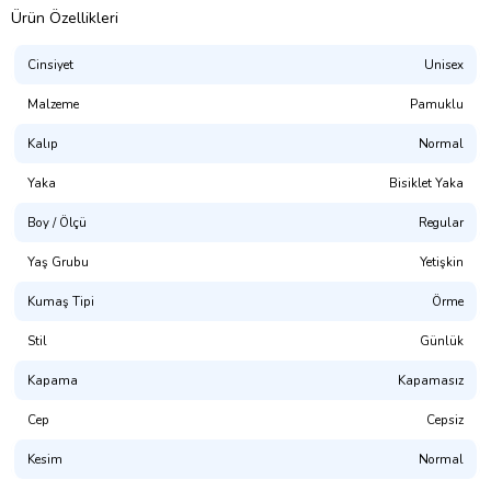
Ürün Özellikleri
Cinsiyet
Unisex
Malzeme
Pamuklu
Kalıp
Normal
Yaka
Bisiklet Yaka
Boy / Ölçü
Regular
Presmono
Yaş Grubu
Yetişkin
Kalıp:
Rahat Kesim (Unisex. Hem Erkek Hem Kadın Giyime
Uygundur)
Kumaş Tipi
Örme
%100 Pamuklu. 3 İplik Kumaş.
Stil
Günlük
(NOT: Uygun bedeni bulamadınız mı? Mağaza sayfamızda
Kapama
Kapamasız
bulabilirsiniz.)
Cep
Cepsiz
Yıkama Talimatı:
30° dir. Tersten Yıkanması Tavsiye Edilir.
Kesim
Normal
Dijital Baskı ile üretilmektedir.(OKEO-TEX® ECO PASSPORT