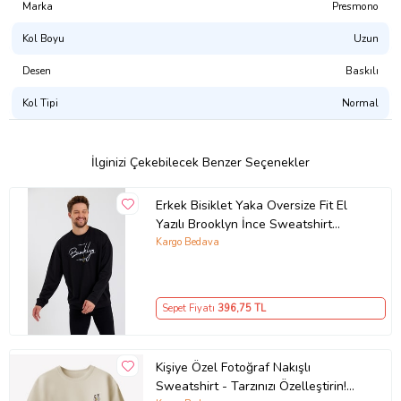
sertifikalı, CPSIA uyumlu, GOTS onaylı, Su Bazlı Pigment Boya)
Marka
Presmono
Kol Boyu
Uzun
Tasarımı Şu Ürünlerde Satın Alabilirsiniz:
Atlet
Desen
Baskılı
Erkek Tişört
Kadın Tişört
Kol Tipi
Normal
Çocuk Tişört
Çocuk Kapşonlu Sweatshirt
Kapşonsuz Sweatshirt
Kapşonlu Sweatshirt
İlginizi Çekebilecek Benzer Seçenekler
Fermuarlı Kapşonlu Sweatshirt
Ürün Kodu:
kcs510381735
Erkek Bisiklet Yaka Oversize Fit El
Yazılı Brooklyn İnce Sweatshirt
SPR23SW331 (Siyah)
Kargo Bedava
Sepet Fiyatı
396
,75 TL
Kişiye Özel Fotoğraf Nakışlı
Sweatshirt - Tarzınızı Özelleştirin!