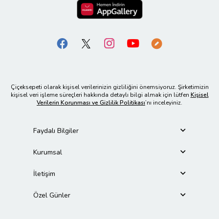
Çiçeksepeti olarak kişisel verilerinizin gizliliğini önemsiyoruz. Şirketimizin
kişisel veri işleme süreçleri hakkında detaylı bilgi almak için lütfen
Kişisel
Verilerin Korunması ve Gizlilik Politikası
’nı inceleyiniz.
Faydalı Bilgiler
Kurumsal
İletişim
Özel Günler