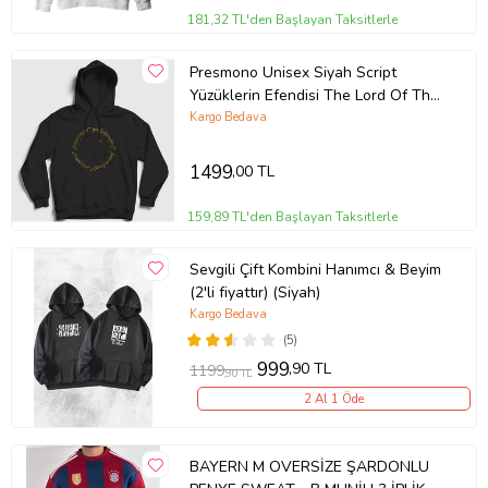
181,32 TL'den Başlayan Taksitlerle
Presmono Unisex Siyah Script
Yüzüklerin Efendisi The Lord Of The
Rings Kapüşonlu Sweatshirt
Kargo Bedava
253307tt
1499
,00 TL
159,89 TL'den Başlayan Taksitlerle
Sevgili Çift Kombini Hanımcı & Beyim
(2'li fiyattır) (Siyah)
Kargo Bedava
(5)
999
,90 TL
1199
,90 TL
2 Al 1 Öde
BAYERN M OVERSİZE ŞARDONLU