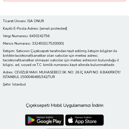
Ticaret Ünvanı: İSA ONUR
Kayıtlı E-Posta Adresi:
[email protected]
Vergi Numarası: 6430242756
Mersis Numarası: 3324502175200001
İletişim: Satıcının Çiçeksepeti tarafından teyit edilmiş iletişim bilgileri ile
birlikte tacir/esnaf/sanatkar olan satıcılar için merkez adresi;
tacir/esnaf/sanatkar olmayan satıcılar için merkez adresinin bulunduğu il
bilgisi, ad, soyad ve T.C. kimlik numarası kayıt altında bulunmaktadır.
Adres: CEVİZLİK MAH. MUHASEBECİ SK. NO: 26 İÇ KAPI NO: 6 BAKIRKÖY/
İSTANBUL 1500046465/342/TUR
Şehir: İstanbul
Çiçeksepeti Mobil Uygulamamızı İndirin