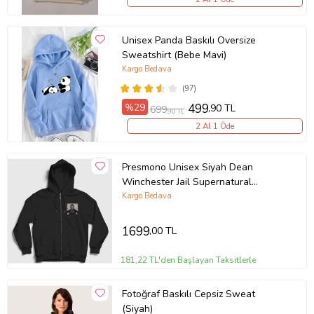
Unisex Panda Baskılı Oversize
Sweatshirt (Bebe Mavi)
Kargo Bedava
(97)
%29
499
,90 TL
699
,90 TL
2 Al 1 Öde
Presmono Unisex Siyah Dean
Winchester Jail Supernatural
Fermuarlı Kapüşonlu Sweatshirt
Kargo Bedava
507907tt
1699
,00 TL
181,22 TL'den Başlayan Taksitlerle
Fotoğraf Baskılı Cepsiz Sweat
(Siyah)