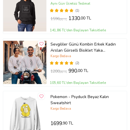
Aynı Gün Ücretsiz Teslimat
(1)
1330
,00 TL
1596
,00 TL
141,86 TL'den Başlayan Taksitlerle
Sevgililer Günü Kombin Erkek Kadın
Arslan Görselli Bisiklet Yaka
Sweatshirt 5017 (Beyaz)
Kargo Bedava
(2)
990
,00 TL
1280
,00 TL
105,60 TL'den Başlayan Taksitlerle
Pokemon - Psyduck Beyaz Kalın
Sweatshirt
Kargo Bedava
1699
,90 TL