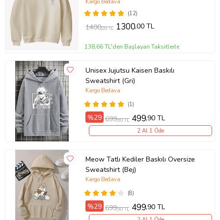
(Krem)
Kargo Bedava
(12)
1300
,00 TL
1400
,00 TL
138,66 TL'den Başlayan Taksitlerle
Unisex Jujutsu Kaisen Baskılı
Sweatshirt (Gri)
Kargo Bedava
(1)
%29
499
,90 TL
699
,90 TL
2 Al 1 Öde
Meow Tatlı Kediler Baskılı Oversize
Sweatshirt (Bej)
Kargo Bedava
(8)
%29
499
,90 TL
699
,90 TL
2 Al 1 Öde