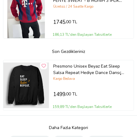
PENYE SWEAT - B MUNİH 3 İPLİK
ŞARDONLU SWEATSHIRT (Kırmızı)
Ücretsiz / 24 Saatte Kargo
1745
,00 TL
186,13 TL'den Başlayan Taksitlerle
Son Gezdikleriniz
Presmono Unisex Beyaz Eat Sleep
Salsa Repeat Hediye Dance Dansçı
Sweatshirt 464472tt (Siyah)
Kargo Bedava
1499
,00 TL
159,89 TL'den Başlayan Taksitlerle
Daha Fazla Kategori