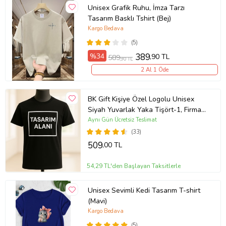
Unisex Grafik Ruhu, İmza Tarzı
Tasarım Basklı Tshirt (Bej)
Kargo Bedava
(5)
%34
389
,90 TL
589
,90 TL
2 Al 1 Öde
BK Gift Kişiye Özel Logolu Unisex
Siyah Yuvarlak Yaka Tişört-1, Firma
T-shirt, Logolu T-shirt, Sevgiliye
Aynı Gün Ücretsiz Teslimat
Hediye
(33)
509
,00 TL
54,29 TL'den Başlayan Taksitlerle
Unisex Sevimli Kedi Tasarım T-shirt
(Mavi)
Kargo Bedava
(5)