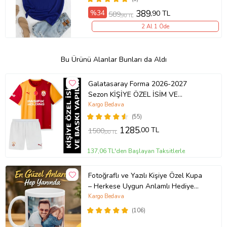
%34
389
,90 TL
589
,90 TL
2 Al 1 Öde
Bu Ürünü Alanlar Bunları da Aldı
Galatasaray Forma 2026-2027
Sezon KİŞİYE ÖZEL İSİM VE
NUMARA BASKILI Çocuk Futbol
Kargo Bedava
Forması pp46
(55)
1285
,00 TL
1500
,00 TL
137,06 TL'den Başlayan Taksitlerle
Fotoğraflı ve Yazılı Kişiye Özel Kupa
– Herkese Uygun Anlamlı Hediye
Porselen Baskılı Kupa (Beyaz)
Kargo Bedava
(106)