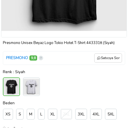
Presmono Unisex Beyaz Logo Tokio Hotel T-Shirt 443331tt (Siyah)
PRESMONO
9,8
Satıcıya Sor
Renk
: Siyah
Beden
XS
S
M
L
XL
2XL
3XL
4XL
5XL