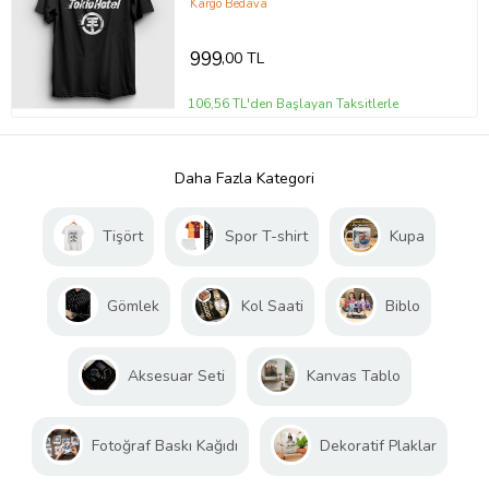
Kargo Bedava
999
,00 TL
106,56 TL'den Başlayan Taksitlerle
Daha Fazla Kategori
Tişört
Spor T-shirt
Kupa
Gömlek
Kol Saati
Biblo
Aksesuar Seti
Kanvas Tablo
Fotoğraf Baskı Kağıdı
Dekoratif Plaklar