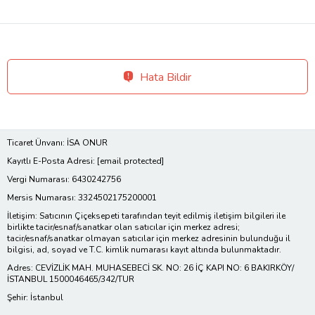
Hata Bildir
Ticaret Ünvanı: İSA ONUR
Kayıtlı E-Posta Adresi:
[email protected]
Vergi Numarası: 6430242756
Mersis Numarası: 3324502175200001
İletişim: Satıcının Çiçeksepeti tarafından teyit edilmiş iletişim bilgileri ile
birlikte tacir/esnaf/sanatkar olan satıcılar için merkez adresi;
tacir/esnaf/sanatkar olmayan satıcılar için merkez adresinin bulunduğu il
bilgisi, ad, soyad ve T.C. kimlik numarası kayıt altında bulunmaktadır.
Adres: CEVİZLİK MAH. MUHASEBECİ SK. NO: 26 İÇ KAPI NO: 6 BAKIRKÖY/
İSTANBUL 1500046465/342/TUR
Şehir: İstanbul