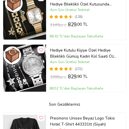
Hediye Bileklikli Özel Kutusunda
(Gold)
Aynı Gün Ücretsiz Teslimat
(128)
829
,00 TL
1149
,00 TL
88,42 TL'den Başlayan Taksitlerle
Hediye Kutulu Kişiye Özel Hediye
Bileklikli Gümüş Kadın Kol Saati Özel
Kutusunda (Gümüş)
Aynı Gün Ücretsiz Teslimat
(231)
829
,90 TL
1099
,90 TL
88,52 TL'den Başlayan Taksitlerle
Son Gezdikleriniz
Presmono Unisex Beyaz Logo Tokio
Hotel T-Shirt 443331tt (Siyah)