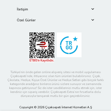
İletişim
Özel Günler
Türkiye’nin önde gelen online alışveriş sitesi ve mobil uygulaması
Çiçeksepeti’nde, ihtiyacınız olan tüm ürünleri bulabilirsiniz. Çiçek,
Çikolata, Hediye, Kişiye Özel Ürünler ve Hediye Setleri gibi birçok farklı
kategoride aradığınız binlerce ürünü sizlere sunuyor ve zamanında
kapınıza getiriyoruz! Siz de ister sevdiklerinizi mutlu etmek için, ister
kendiniz için sipariş verebilir; Çiçeksepeti Extra’nın fırsatlarla dolu
dünyasıyla tanışarak mutlu bir gün geçirebilirsiniz.
Copyright © 2026 Çiçeksepeti İnternet Hizmetleri A.Ş