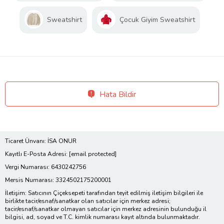
Sweatshirt
Çocuk Giyim Sweatshirt
Hata Bildir
Ticaret Ünvanı: İSA ONUR
Kayıtlı E-Posta Adresi:
[email protected]
Vergi Numarası: 6430242756
Mersis Numarası: 3324502175200001
İletişim: Satıcının Çiçeksepeti tarafından teyit edilmiş iletişim bilgileri ile
birlikte tacir/esnaf/sanatkar olan satıcılar için merkez adresi;
tacir/esnaf/sanatkar olmayan satıcılar için merkez adresinin bulunduğu il
bilgisi, ad, soyad ve T.C. kimlik numarası kayıt altında bulunmaktadır.