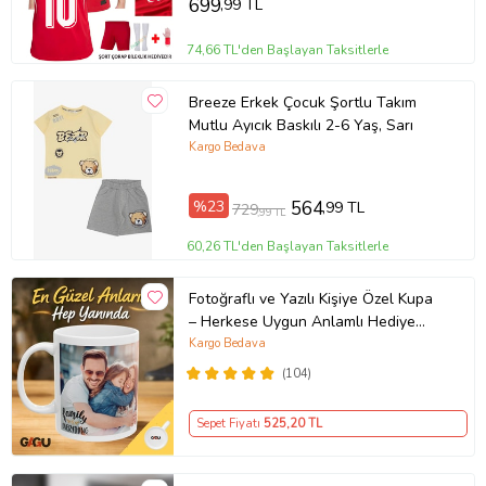
699
,99 TL
74,66 TL'den Başlayan Taksitlerle
Breeze Erkek Çocuk Şortlu Takım
Mutlu Ayıcık Baskılı 2-6 Yaş, Sarı
Kargo Bedava
%23
564
,99 TL
729
,99 TL
60,26 TL'den Başlayan Taksitlerle
Fotoğraflı ve Yazılı Kişiye Özel Kupa
– Herkese Uygun Anlamlı Hediye
Porselen Baskılı Kupa (Beyaz)
Kargo Bedava
(104)
Sepet Fiyatı
525
,20 TL