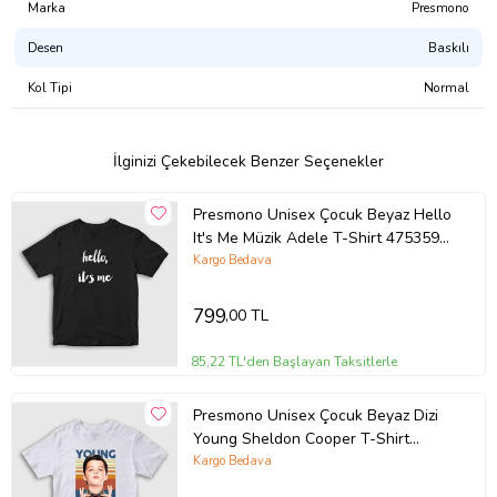
sertifikalı, CPSIA uyumlu, GOTS onaylı, Su Bazlı Pigment Boya)
Marka
Presmono
Desen
Baskılı
Tasarımı Şu Ürünlerde Satın Alabilirsiniz:
Atlet
Kol Tipi
Normal
Erkek Tişört
Kadın Tişört
Çocuk Tişört
Çocuk Kapşonlu Sweatshirt
İlginizi Çekebilecek Benzer Seçenekler
Kapşonsuz Sweatshirt
Kapşonlu Sweatshirt
Presmono Unisex Çocuk Beyaz Hello
Fermuarlı Kapşonlu Sweatshirt
It's Me Müzik Adele T-Shirt 475359tt
Ürün Kodu:
kcm34691247
(Siyah)
Kargo Bedava
799
,00 TL
85,22 TL'den Başlayan Taksitlerle
Presmono Unisex Çocuk Beyaz Dizi
Young Sheldon Cooper T-Shirt
507949tt
Kargo Bedava