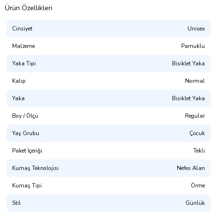
Ürün Özellikleri
Cinsiyet
Unisex
Malzeme
Pamuklu
Yaka Tipi
Bisiklet Yaka
Kalıp
Normal
Yaka
Bisiklet Yaka
Presmono
Boy / Ölçü
Regular
Kalıp:
Normal Kesim (Unisex. Hem Erkek Hem Kız Çocuk Giyime
Uygundur)
Yaş Grubu
Çocuk
%100 Pamuklu. 1. Kalite Penye
Paket İçeriği
Tekli
(NOT: Uygun bedeni bulamadınız mı? Mağaza sayfamızda
Kumaş Teknolojisi
Nefes Alan
bulabilirsiniz.)
Kumaş Tipi
Örme
Yıkama Talimatı:
30° dir. Tersten Yıkanması Tavsiye Edilir.
Stil
Günlük
Dijital Baskı ile üretilmektedir.(OKEO-TEX® ECO PASSPORT