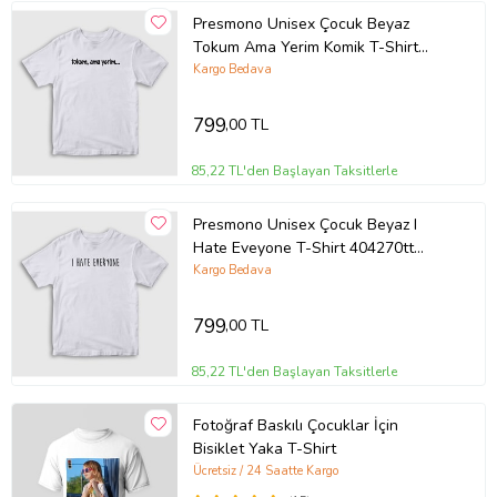
Presmono Unisex Çocuk Beyaz
Tokum Ama Yerim Komik T-Shirt
472781tt (Beyaz)
Kargo Bedava
799
,00 TL
85,22 TL'den Başlayan Taksitlerle
Presmono Unisex Çocuk Beyaz I
Hate Eveyone T-Shirt 404270tt
(Beyaz)
Kargo Bedava
799
,00 TL
85,22 TL'den Başlayan Taksitlerle
Fotoğraf Baskılı Çocuklar İçin
Bisiklet Yaka T-Shirt
Ücretsiz / 24 Saatte Kargo