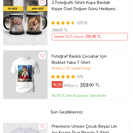
2 Fotoğraflı Sihirli Kupa Bardak
Kişiye Özel Doğum Günü Hediyesi
Sevgiliye Hediye Anneye Babaya
Ablaya Abiye Kız Erkek Kardeşe
(1572)
Arkadaşa Resimli Günü Yıl Dönümü
399
,97 TL
Hediyesi
Sepette %25 İndirim
299
,98 TL
Fotoğraf Baskılı Çocuklar İçin
Bisiklet Yaka T-Shirt
Ücretsiz / 24 Saatte Kargo
(15)
%28
359
,90 TL
499
,90 TL
38,38 TL'den Başlayan Taksitlerle
Son Gezdikleriniz
Presmono Unisex Çocuk Beyaz Lim
Joo Kyung True Beauty T-Shirt