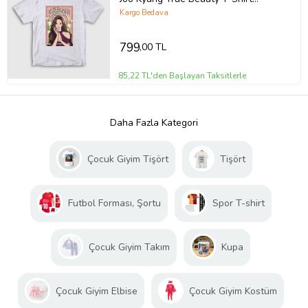
475809tt
Kargo Bedava
799
,00 TL
85,22 TL'den Başlayan Taksitlerle
Daha Fazla Kategori
Çocuk Giyim Tişört
Tişört
Futbol Forması, Şortu
Spor T-shirt
Çocuk Giyim Takım
Kupa
Çocuk Giyim Elbise
Çocuk Giyim Kostüm