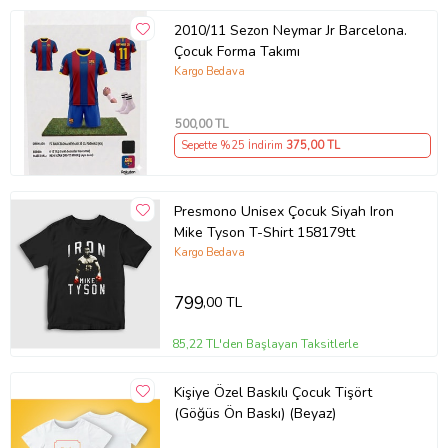
2010/11 Sezon Neymar Jr Barcelona.
Çocuk Forma Takımı
Kargo Bedava
500
,00 TL
Sepette %25 İndirim
375
,00 TL
Presmono Unisex Çocuk Siyah Iron
Mike Tyson T-Shirt 158179tt
Kargo Bedava
799
,00 TL
85,22 TL'den Başlayan Taksitlerle
Kişiye Özel Baskılı Çocuk Tişört
(Göğüs Ön Baskı) (Beyaz)