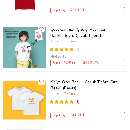
Sepet Fiyatı
267
,18 TL
Çocuklarınızın Çizdiği Resimler
Baskılı Beyaz Çocuk Tişört Kids
Tshirt
Kargo ile Teslimat
(3)
454
,95 TL
Sepette %25 İndirim
341
,21 TL
Kişiye Özel Baskılı Çocuk Tişört (Sırt
Baskı) (Beyaz)
Kargo ile Teslimat
(4)
Sepet Fiyatı
341
,21 TL