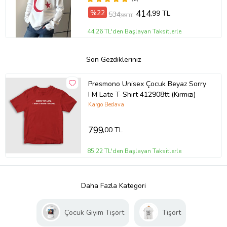
%22
414
,99 TL
534
,99 TL
44,26 TL'den Başlayan Taksitlerle
Son Gezdikleriniz
Presmono Unisex Çocuk Beyaz Sorry
I M Late T-Shirt 412908tt (Kırmızı)
Kargo Bedava
799
,00 TL
85,22 TL'den Başlayan Taksitlerle
Daha Fazla Kategori
Çocuk Giyim Tişört
Tişört