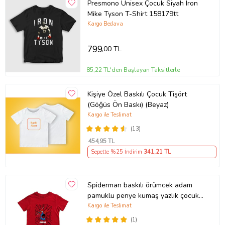
Presmono Unisex Çocuk Siyah Iron
Mike Tyson T-Shirt 158179tt
Kargo Bedava
799
,00 TL
85,22 TL'den Başlayan Taksitlerle
Kişiye Özel Baskılı Çocuk Tişört
(Göğüs Ön Baskı) (Beyaz)
Kargo ile Teslimat
(13)
454
,95 TL
Sepette %25 İndirim
341
,21 TL
Spiderman baskılı örümcek adam
pamuklu penye kumaş yazlık çocuk
tişört (Kırmızı)
Kargo ile Teslimat
(1)