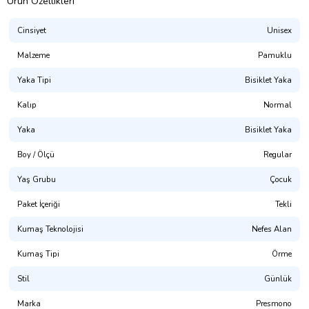
Ürün Özellikleri
Cinsiyet
Unisex
Malzeme
Pamuklu
Yaka Tipi
Bisiklet Yaka
Kalıp
Normal
Yaka
Bisiklet Yaka
Presmono
Boy / Ölçü
Regular
Kalıp:
Normal Kesim (Unisex. Hem Erkek Hem Kız Çocuk Giyime
Uygundur)
Yaş Grubu
Çocuk
%100 Pamuklu. 1. Kalite Penye
Paket İçeriği
Tekli
(NOT: Uygun bedeni bulamadınız mı? Mağaza sayfamızda
Kumaş Teknolojisi
Nefes Alan
bulabilirsiniz.)
Kumaş Tipi
Örme
Yıkama Talimatı:
30° dir. Tersten Yıkanması Tavsiye Edilir.
Stil
Günlük
Dijital Baskı ile üretilmektedir.(OKEO-TEX® ECO PASSPORT
sertifikalı, CPSIA uyumlu, GOTS onaylı, Su Bazlı Pigment Boya)
Marka
Presmono