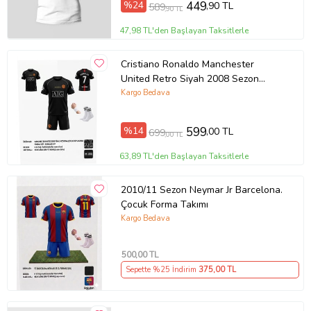
%24
449
,90 TL
589
,90 TL
47,98 TL'den Başlayan Taksitlerle
Cristiano Ronaldo Manchester
United Retro Siyah 2008 Sezon
Çocuk Forma Takımı 4 Parça
Kargo Bedava
%14
599
,00 TL
699
,00 TL
63,89 TL'den Başlayan Taksitlerle
2010/11 Sezon Neymar Jr Barcelona.
Çocuk Forma Takımı
Kargo Bedava
500
,00 TL
Sepette %25 İndirim
375
,00 TL