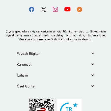
Çiçeksepeti olarak kişisel verilerinizin gizliliğini önemsiyoruz. Şirketimizin
kişisel veri işleme süreçleri hakkında detaylı bilgi almak için lütfen
Kişisel
Verilerin Korunması ve Gizlilik Politikası
’nı inceleyiniz.
Faydalı Bilgiler
Kurumsal
İletişim
Özel Günler