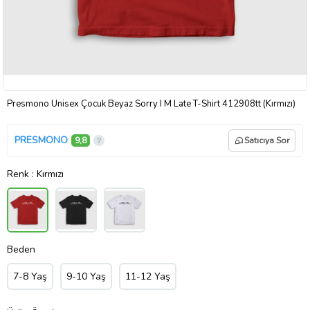
Presmono Unisex Çocuk Beyaz Sorry I M Late T-Shirt 412908tt (Kırmızı)
PRESMONO
9,8
Satıcıya Sor
Renk
: Kırmızı
Beden
7-8 Yaş
9-10 Yaş
11-12 Yaş