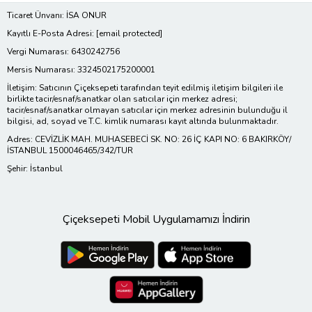
Ticaret Ünvanı: İSA ONUR
Kayıtlı E-Posta Adresi:
[email protected]
Vergi Numarası: 6430242756
Mersis Numarası: 3324502175200001
İletişim: Satıcının Çiçeksepeti tarafından teyit edilmiş iletişim bilgileri ile
birlikte tacir/esnaf/sanatkar olan satıcılar için merkez adresi;
tacir/esnaf/sanatkar olmayan satıcılar için merkez adresinin bulunduğu il
bilgisi, ad, soyad ve T.C. kimlik numarası kayıt altında bulunmaktadır.
Adres: CEVİZLİK MAH. MUHASEBECİ SK. NO: 26 İÇ KAPI NO: 6 BAKIRKÖY/
İSTANBUL 1500046465/342/TUR
Şehir: İstanbul
Çiçeksepeti Mobil Uygulamamızı İndirin