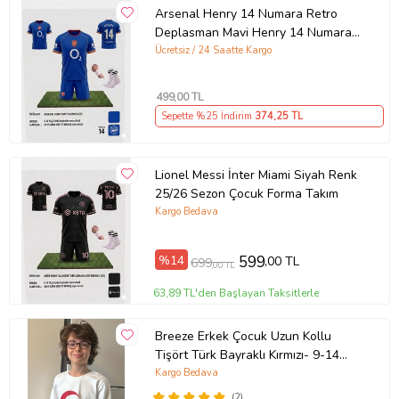
Arsenal Henry 14 Numara Retro
Deplasman Mavi Henry 14 Numara
Çocuk Forma Takımı 4 Parça Çorap
Ücretsiz / 24 Saatte Kargo
Bileklik Hediye
499
,00 TL
Sepette %25 İndirim
374
,25 TL
Lionel Messi İnter Miami Siyah Renk
25/26 Sezon Çocuk Forma Takım
Kargo Bedava
%14
599
,00 TL
699
,00 TL
63,89 TL'den Başlayan Taksitlerle
Breeze Erkek Çocuk Uzun Kollu
Tişört Türk Bayraklı Kırmızı- 9-14
Yaş, Beyaz
Kargo Bedava
(2)