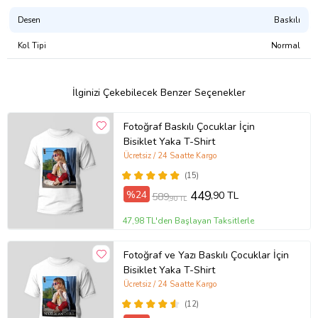
Desen
Baskılı
Tasarımı Şu Ürünlerde Satın Alabilirsiniz:
Atlet
Kol Tipi
Normal
Erkek Tişört
Kadın Tişört
Çocuk Tişört
Çocuk Kapşonlu Sweatshirt
İlginizi Çekebilecek Benzer Seçenekler
Kapşonsuz Sweatshirt
Kapşonlu Sweatshirt
Fotoğraf Baskılı Çocuklar İçin
Fermuarlı Kapşonlu Sweatshirt
Bisiklet Yaka T-Shirt
Ürün Kodu:
kcs485680126
Ücretsiz / 24 Saatte Kargo
(15)
%24
449
,90 TL
589
,90 TL
47,98 TL'den Başlayan Taksitlerle
Fotoğraf ve Yazı Baskılı Çocuklar İçin
Bisiklet Yaka T-Shirt
Ücretsiz / 24 Saatte Kargo
(12)