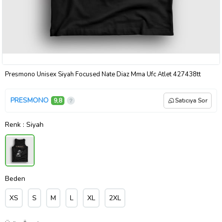
Presmono Unisex Siyah Focused Nate Diaz Mma Ufc Atlet 427438tt
PRESMONO
9,8
Satıcıya Sor
Renk
: Siyah
Beden
XS
S
M
L
XL
2XL