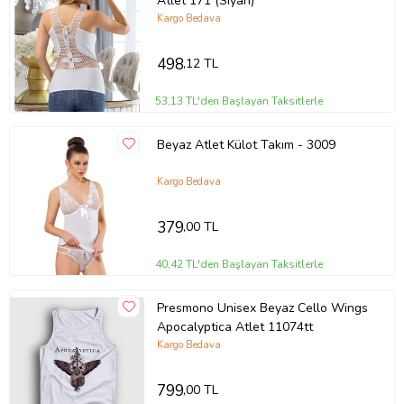
Atlet 171 (Siyah)
Kargo Bedava
498
,12 TL
53,13 TL'den Başlayan Taksitlerle
Beyaz Atlet Külot Takım - 3009
Kargo Bedava
379
,00 TL
40,42 TL'den Başlayan Taksitlerle
Presmono Unisex Beyaz Cello Wings
Apocalyptica Atlet 11074tt
Kargo Bedava
799
,00 TL