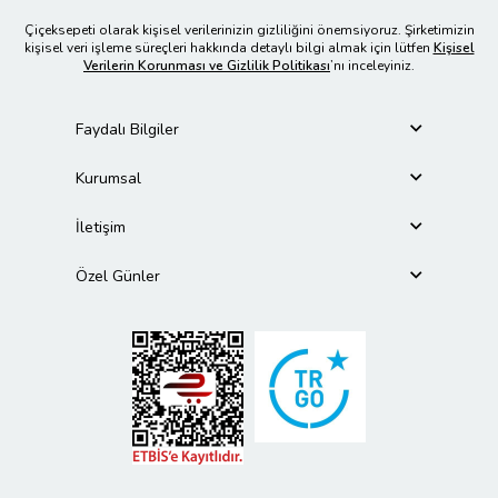
Çiçeksepeti olarak kişisel verilerinizin gizliliğini önemsiyoruz. Şirketimizin
kişisel veri işleme süreçleri hakkında detaylı bilgi almak için lütfen
Kişisel
Verilerin Korunması ve Gizlilik Politikası
’nı inceleyiniz.
Faydalı Bilgiler
Kurumsal
İletişim
Özel Günler