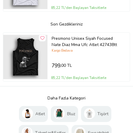
85,22 TL'den Başlayan Taksitlerle
Son Gezdikleriniz
Presmono Unisex Siyah Focused
Nate Diaz Mma Ufc Atlet 427438tt
Kargo Bedava
799
,00 TL
85,22 TL'den Başlayan Taksitlerle
Daha Fazla Kategori
Atlet
Bluz
Tişört
Takımlar&Setler
Sweatshirt