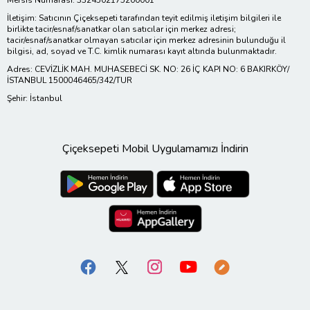
Mersis Numarası: 3324502175200001
İletişim: Satıcının Çiçeksepeti tarafından teyit edilmiş iletişim bilgileri ile
birlikte tacir/esnaf/sanatkar olan satıcılar için merkez adresi;
tacir/esnaf/sanatkar olmayan satıcılar için merkez adresinin bulunduğu il
bilgisi, ad, soyad ve T.C. kimlik numarası kayıt altında bulunmaktadır.
Adres: CEVİZLİK MAH. MUHASEBECİ SK. NO: 26 İÇ KAPI NO: 6 BAKIRKÖY/
İSTANBUL 1500046465/342/TUR
Şehir: İstanbul
Çiçeksepeti Mobil Uygulamamızı İndirin