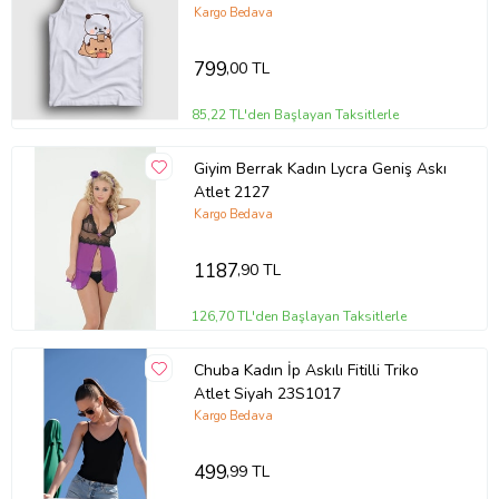
Dudu Atlet 481463tt
Kargo Bedava
799
,00 TL
85,22 TL'den Başlayan Taksitlerle
Giyim Berrak Kadın Lycra Geniş Askı
Atlet 2127
Kargo Bedava
1187
,90 TL
126,70 TL'den Başlayan Taksitlerle
Chuba Kadın İp Askılı Fitilli Triko
Atlet Siyah 23S1017
Kargo Bedava
499
,99 TL