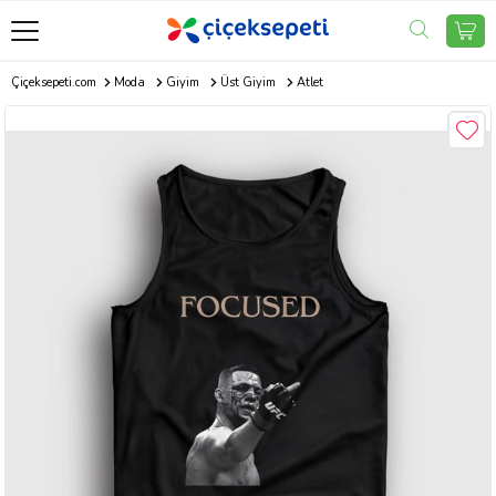
Çiçeksepeti.com
Moda
Giyim
Üst Giyim
Atlet