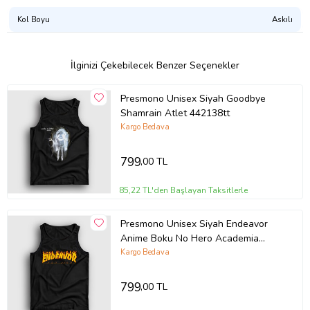
Kol Boyu
Askılı
Tasarımı Şu Ürünlerde Satın Alabilirsiniz:
Atlet
Erkek Tişört
Kadın Tişört
İlginizi Çekebilecek Benzer Seçenekler
Çocuk Tişört
Çocuk Kapşonlu Sweatshirt
Presmono Unisex Siyah Goodbye
Kapşonsuz Sweatshirt
Shamrain Atlet 442138tt
Kapşonlu Sweatshirt
Fermuarlı Kapşonlu Sweatshirt
Kargo Bedava
Ürün Kodu:
kcm50165339
799
,00 TL
85,22 TL'den Başlayan Taksitlerle
Presmono Unisex Siyah Endeavor
Anime Boku No Hero Academia
Atlet 234453tt
Kargo Bedava
799
,00 TL