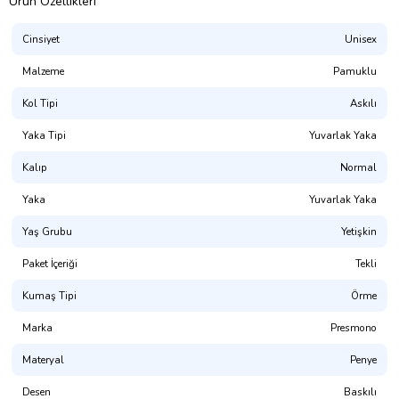
Ürün Özellikleri
Cinsiyet
Unisex
Malzeme
Pamuklu
Kol Tipi
Askılı
Yaka Tipi
Yuvarlak Yaka
Kalıp
Normal
Presmono
Yaka
Yuvarlak Yaka
Kalıp:
Normal Kesim (Unisex. Hem Erkek Hem Kadın Giyime
Uygundur)
Yaş Grubu
Yetişkin
%100 Pamuklu. 1. Kalite Penye
Paket İçeriği
Tekli
(NOT: Uygun bedeni bulamadınız mı? Mağaza sayfamızda
Kumaş Tipi
Örme
bulabilirsiniz.)
Marka
Presmono
Yıkama Talimatı:
30° dir. Tersten Yıkanması Tavsiye Edilir.
Materyal
Penye
Dijital Baskı ile üretilmektedir.(OKEO-TEX® ECO PASSPORT
sertifikalı, CPSIA uyumlu, GOTS onaylı, Su Bazlı Pigment Boya)
Desen
Baskılı