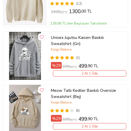
(12)
1300
,00 TL
1400
,00 TL
138,66 TL'den Başlayan Taksitlerle
Unisex Jujutsu Kaisen Baskılı
Sweatshirt (Gri)
Kargo Bedava
(1)
%29
499
,90 TL
699
,90 TL
2 Al 1 Öde
Meow Tatlı Kediler Baskılı Oversize
Sweatshirt (Bej)
Kargo Bedava
(8)
%29
499
,90 TL
699
,90 TL
2 Al 1 Öde