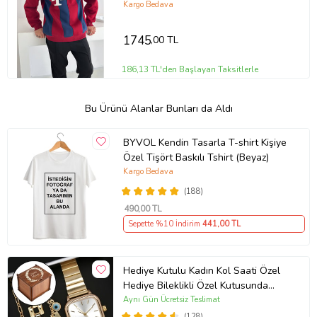
ŞARDONLU SWEATSHIRT (Kırmızı)
Kargo Bedava
1745
,00 TL
186,13 TL'den Başlayan Taksitlerle
Bu Ürünü Alanlar Bunları da Aldı
BYVOL Kendin Tasarla T-shirt Kişiye
Özel Tişört Baskılı Tshirt (Beyaz)
Kargo Bedava
(188)
490
,00 TL
Sepette %10 İndirim
441
,00 TL
Hediye Kutulu Kadın Kol Saati Özel
Hediye Bileklikli Özel Kutusunda
(Gold)
Aynı Gün Ücretsiz Teslimat
(128)