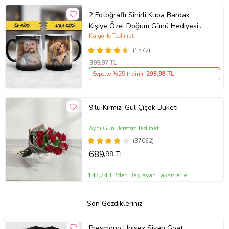
2 Fotoğraflı Sihirli Kupa Bardak
Kişiye Özel Doğum Günü Hediyesi
Sevgiliye Hediye Anneye Babaya
Kargo ile Teslimat
Ablaya Abiye Kız Erkek Kardeşe
(1572)
Arkadaşa Resimli Günü Yıl Dönümü
399
,97 TL
Hediyesi
Sepette %25 İndirim
299
,98 TL
9'lu Kırmızı Gül Çiçek Buketi
Aynı Gün Ücretsiz Teslimat
(37062)
689
,99 TL
143,74 TL'den Başlayan Taksitlerle
Son Gezdikleriniz
Presmono Unisex Siyah Goat