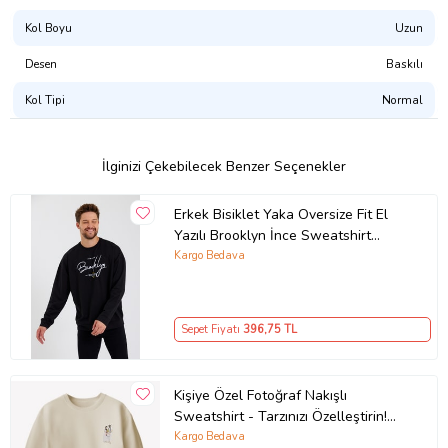
Kol Boyu
Uzun
Tasarımı Şu Ürünlerde Satın Alabilirsiniz:
Atlet
Desen
Baskılı
Erkek Tişört
Kadın Tişört
Kol Tipi
Normal
Çocuk Tişört
Çocuk Kapşonlu Sweatshirt
Kapşonsuz Sweatshirt
Kapşonlu Sweatshirt
İlginizi Çekebilecek Benzer Seçenekler
Fermuarlı Kapşonlu Sweatshirt
Ürün Kodu:
kcm79678263
Erkek Bisiklet Yaka Oversize Fit El
Yazılı Brooklyn İnce Sweatshirt
SPR23SW331 (Siyah)
Kargo Bedava
Sepet Fiyatı
396
,75 TL
Kişiye Özel Fotoğraf Nakışlı
Sweatshirt - Tarzınızı Özelleştirin!
(Krem)
Kargo Bedava