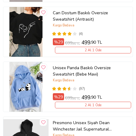
Can Dostum Baskılı Oversize
Sweatshirt (Antrasit)
Kargo Bedava
(4)
%29
499
,90 TL
699
,90 TL
2 Al 1 Öde
Unisex Panda Baskılı Oversize
Sweatshirt (Bebe Mavi)
Kargo Bedava
(97)
%29
499
,90 TL
699
,90 TL
2 Al 1 Öde
Presmono Unisex Siyah Dean
Winchester Jail Supernatural
Fermuarlı Kapüşonlu Sweatshirt
Kargo Bedava