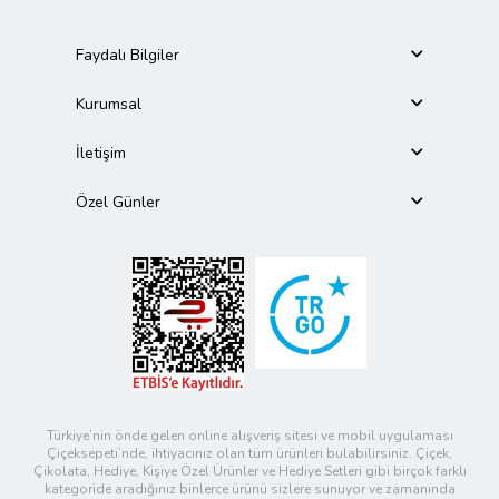
Faydalı Bilgiler
Kurumsal
İletişim
Özel Günler
Türkiye’nin önde gelen online alışveriş sitesi ve mobil uygulaması
Çiçeksepeti’nde, ihtiyacınız olan tüm ürünleri bulabilirsiniz. Çiçek,
Çikolata, Hediye, Kişiye Özel Ürünler ve Hediye Setleri gibi birçok farklı
kategoride aradığınız binlerce ürünü sizlere sunuyor ve zamanında