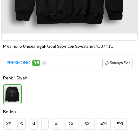
Presmono Unisex Siyah Goat Satyricon Sweatshirt 430741tt
PRESMONO
9,8
Satıcıya Sor
Renk
: Siyah
Beden
XS
S
M
L
XL
2XL
3XL
4XL
5XL