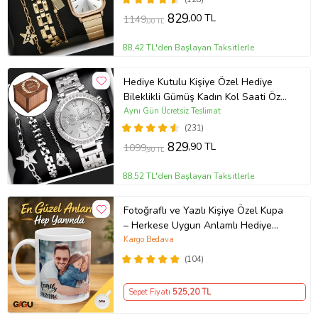
829
,00 TL
1149
,00 TL
88,42 TL'den Başlayan Taksitlerle
Hediye Kutulu Kişiye Özel Hediye
Bileklikli Gümüş Kadın Kol Saati Özel
Kutusunda (Gümüş)
Aynı Gün Ücretsiz Teslimat
(231)
829
,90 TL
1099
,90 TL
88,52 TL'den Başlayan Taksitlerle
Fotoğraflı ve Yazılı Kişiye Özel Kupa
– Herkese Uygun Anlamlı Hediye
Porselen Baskılı Kupa (Beyaz)
Kargo Bedava
(104)
Sepet Fiyatı
525
,20 TL