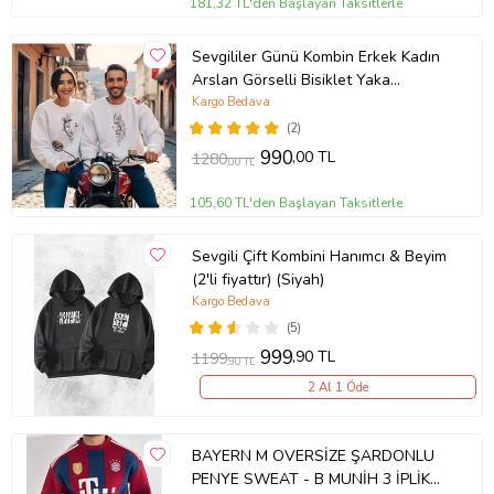
181,32 TL'den Başlayan Taksitlerle
Sevgililer Günü Kombin Erkek Kadın
Arslan Görselli Bisiklet Yaka
Sweatshirt 5017 (Beyaz)
Kargo Bedava
(2)
990
,00 TL
1280
,00 TL
105,60 TL'den Başlayan Taksitlerle
Sevgili Çift Kombini Hanımcı & Beyim
(2'li fiyattır) (Siyah)
Kargo Bedava
(5)
999
,90 TL
1199
,90 TL
2 Al 1 Öde
BAYERN M OVERSİZE ŞARDONLU
PENYE SWEAT - B MUNİH 3 İPLİK