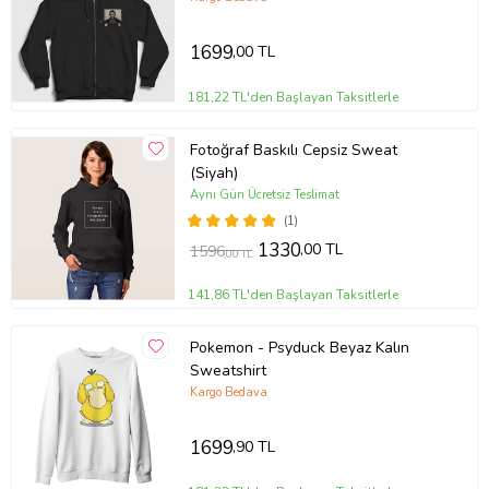
507907tt
1699
,00 TL
181,22 TL'den Başlayan Taksitlerle
Fotoğraf Baskılı Cepsiz Sweat
(Siyah)
Aynı Gün Ücretsiz Teslimat
(1)
1330
,00 TL
1596
,00 TL
141,86 TL'den Başlayan Taksitlerle
Pokemon - Psyduck Beyaz Kalın
Sweatshirt
Kargo Bedava
1699
,90 TL