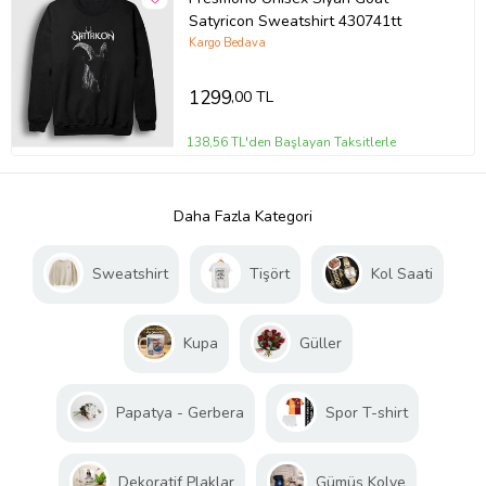
Satyricon Sweatshirt 430741tt
Kargo Bedava
1299
,00 TL
138,56 TL'den Başlayan Taksitlerle
Daha Fazla Kategori
Sweatshirt
Tişört
Kol Saati
Kupa
Güller
Papatya - Gerbera
Spor T-shirt
Dekoratif Plaklar
Gümüş Kolye