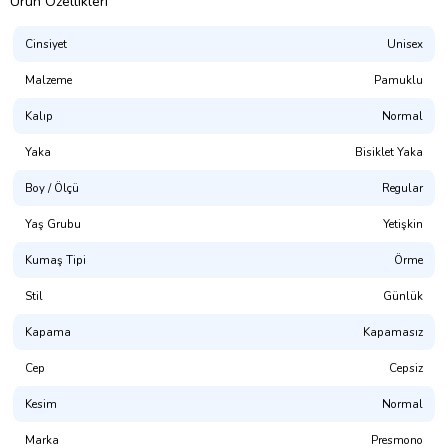
Ürün Özellikleri
Cinsiyet
Unisex
Malzeme
Pamuklu
Kalıp
Normal
Yaka
Bisiklet Yaka
Boy / Ölçü
Regular
Presmono
Yaş Grubu
Yetişkin
Kalıp:
Rahat Kesim (Unisex. Hem Erkek Hem Kadın Giyime
Uygundur)
Kumaş Tipi
Örme
%100 Pamuklu. 3 İplik Kumaş.
Stil
Günlük
(NOT: Uygun bedeni bulamadınız mı? Mağaza sayfamızda
Kapama
Kapamasız
bulabilirsiniz.)
Cep
Cepsiz
Yıkama Talimatı:
30° dir. Tersten Yıkanması Tavsiye Edilir.
Kesim
Normal
Dijital Baskı ile üretilmektedir.(OKEO-TEX® ECO PASSPORT
sertifikalı, CPSIA uyumlu, GOTS onaylı, Su Bazlı Pigment Boya)
Marka
Presmono