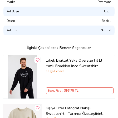
sertifikalı, CPSIA uyumlu, GOTS onaylı, Su Bazlı Pigment Boya)
Marka
Presmono
Kol Boyu
Uzun
Tasarımı Şu Ürünlerde Satın Alabilirsiniz:
Atlet
Desen
Baskılı
Erkek Tişört
Kadın Tişört
Kol Tipi
Normal
Çocuk Tişört
Çocuk Kapşonlu Sweatshirt
Kapşonsuz Sweatshirt
Kapşonlu Sweatshirt
İlginizi Çekebilecek Benzer Seçenekler
Fermuarlı Kapşonlu Sweatshirt
Ürün Kodu:
kcm66453538
Erkek Bisiklet Yaka Oversize Fit El
Yazılı Brooklyn İnce Sweatshirt
SPR23SW331 (Siyah)
Kargo Bedava
Sepet Fiyatı
396
,75 TL
Kişiye Özel Fotoğraf Nakışlı
Sweatshirt - Tarzınızı Özelleştirin!