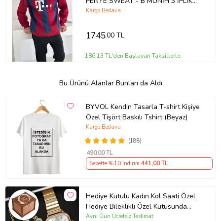
PENYE SWEAT - B MUNİH 3 İPLİK
ŞARDONLU SWEATSHIRT (Kırmızı)
Kargo Bedava
1745
,00 TL
186,13 TL'den Başlayan Taksitlerle
Bu Ürünü Alanlar Bunları da Aldı
BYVOL Kendin Tasarla T-shirt Kişiye
Özel Tişört Baskılı Tshirt (Beyaz)
Kargo Bedava
(188)
490
,00 TL
Sepette %10 İndirim
441
,00 TL
Hediye Kutulu Kadın Kol Saati Özel
Hediye Bileklikli Özel Kutusunda
(Gold)
Aynı Gün Ücretsiz Teslimat