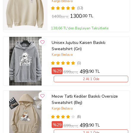
(Krem)
Kargo Bedava
(12)
1300
,00 TL
1400
,00 TL
138,66 TL'den Başlayan Taksitlerle
Unisex Jujutsu Kaisen Baskılı
Sweatshirt (Gri)
Kargo Bedava
(1)
%29
499
,90 TL
699
,90 TL
2 Al 1 Öde
Meow Tatlı Kediler Baskılı Oversize
Sweatshirt (Bej)
Kargo Bedava
(8)
%29
499
,90 TL
699
,90 TL
2 Al 1 Öde