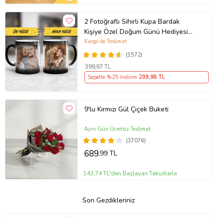
2 Fotoğraflı Sihirli Kupa Bardak
Kişiye Özel Doğum Günü Hediyesi
Sevgiliye Hediye Anneye Babaya
Kargo ile Teslimat
Ablaya Abiye Kız Erkek Kardeşe
(1572)
Arkadaşa Resimli Günü Yıl Dönümü
399
,97 TL
Hediyesi
Sepette %25 İndirim
299
,98 TL
9'lu Kırmızı Gül Çiçek Buketi
Aynı Gün Ücretsiz Teslimat
(37076)
689
,99 TL
143,74 TL'den Başlayan Taksitlerle
Son Gezdikleriniz