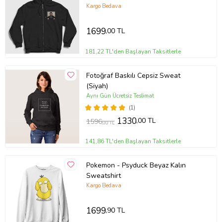
Fermuarlı Kapüşonlu Sweatshirt
Kargo Bedava
507907tt
1699
,00 TL
181,22 TL'den Başlayan Taksitlerle
Fotoğraf Baskılı Cepsiz Sweat
(Siyah)
Aynı Gün Ücretsiz Teslimat
(1)
1330
,00 TL
1596
,00 TL
141,86 TL'den Başlayan Taksitlerle
Pokemon - Psyduck Beyaz Kalın
Sweatshirt
Kargo Bedava
1699
,90 TL