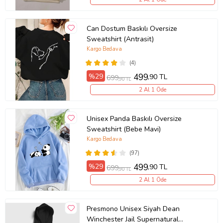
Can Dostum Baskılı Oversize
Sweatshirt (Antrasit)
Kargo Bedava
(4)
%29
499
,90 TL
699
,90 TL
2 Al 1 Öde
Unisex Panda Baskılı Oversize
Sweatshirt (Bebe Mavi)
Kargo Bedava
(97)
%29
499
,90 TL
699
,90 TL
2 Al 1 Öde
Presmono Unisex Siyah Dean
Winchester Jail Supernatural