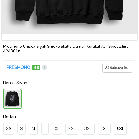
Presmono Unisex Siyah Smoke Skulls Duman Kurukafalar Sweatshirt
424861tt
PRESMONO
9,8
Satıcıya Sor
Renk
: Siyah
Beden
XS
S
M
L
XL
2XL
3XL
4XL
5XL