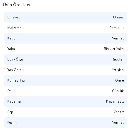
Ürün Özellikleri
Cinsiyet
Unisex
Malzeme
Pamuklu
Kalıp
Normal
Yaka
Bisiklet Yaka
Boy / Ölçü
Regular
Presmono
Yaş Grubu
Yetişkin
Kalıp:
Rahat Kesim (Unisex. Hem Erkek Hem Kadın Giyime
Uygundur)
Kumaş Tipi
Örme
%100 Pamuklu. 3 İplik Kumaş.
Stil
Günlük
(NOT: Uygun bedeni bulamadınız mı? Mağaza sayfamızda
Kapama
Kapamasız
bulabilirsiniz.)
Cep
Cepsiz
Yıkama Talimatı:
30° dir. Tersten Yıkanması Tavsiye Edilir.
Kesim
Normal
Dijital Baskı ile üretilmektedir.(OKEO-TEX® ECO PASSPORT