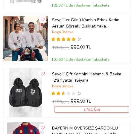
181,32 TL'den Başlayan Taksitlerle
Sevgililer Günü Kombin Erkek Kadın
Arslan Görselli Bisiklet Yaka
Sweatshirt 5017 (Beyaz)
Kargo Bedava
(2)
990
,00 TL
1280
,00 TL
105,60 TL'den Başlayan Taksitlerle
Sevgili Çift Kombini Hanımcı & Beyim
(2'li fiyattır) (Siyah)
Kargo Bedava
(5)
999
,90 TL
1199
,90 TL
2 Al 1 Öde
BAYERN M OVERSİZE ŞARDONLU