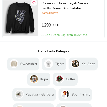
Presmono Unisex Siyah Smoke
Skulls Duman Kurukafalar
Sweatshirt 424861tt
Kargo Bedava
1299
,00 TL
138,56 TL'den Başlayan Taksitlerle
Daha Fazla Kategori
Sweatshirt
Tişört
Kol Saati
Kupa
Güller
Papatya - Gerbera
Spor T-shirt