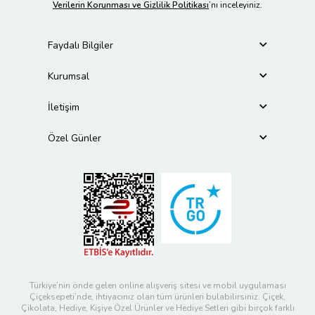
Verilerin Korunması ve Gizlilik Politikası
’nı inceleyiniz.
Faydalı Bilgiler
Kurumsal
İletişim
Özel Günler
Türkiye’nin önde gelen online alışveriş sitesi ve mobil uygulaması
Çiçeksepeti’nde, ihtiyacınız olan tüm ürünleri bulabilirsiniz. Çiçek,
Çikolata, Hediye, Kişiye Özel Ürünler ve Hediye Setleri gibi birçok farklı