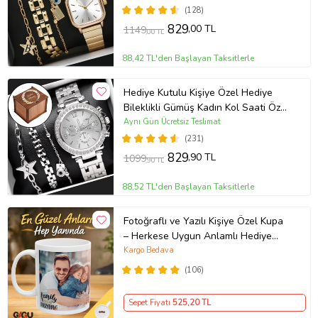
(128)
829
,00 TL
1149
,00 TL
88,42 TL'den Başlayan Taksitlerle
Hediye Kutulu Kişiye Özel Hediye
Bileklikli Gümüş Kadın Kol Saati Özel
Kutusunda (Gümüş)
Aynı Gün Ücretsiz Teslimat
(231)
829
,90 TL
1099
,90 TL
88,52 TL'den Başlayan Taksitlerle
Fotoğraflı ve Yazılı Kişiye Özel Kupa
– Herkese Uygun Anlamlı Hediye
Porselen Baskılı Kupa (Beyaz)
Kargo Bedava
(106)
Sepet Fiyatı
525
,20 TL