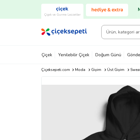
Çiçek ve Gurme Lezzetler
Çiçek
Yenilebilir Çiçek
Doğum Günü
Gönde
Çiçeksepeti.com
Moda
Giyim
Üst Giyim
Sweat