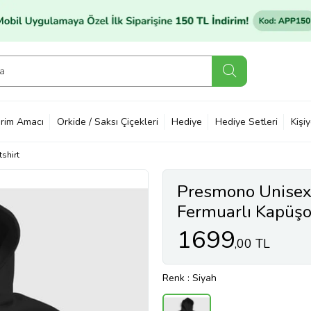
rim Amacı
Orkide / Saksı Çiçekleri
Hediye
Hediye Setleri
Kişi
shirt
Presmono Unisex 
Fermuarlı Kapüş
1699
,00 TL
Renk
: Siyah