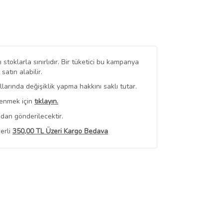
stoklarla sınırlıdır. Bir tüketici bu kampanya
tın alabilir.
arında değişiklik yapma hakkını saklı tutar.
renmek için
tıklayın.
dan gönderilecektir.
erli
350,00 TL Üzeri Kargo Bedava
 Görüntüle
iyat bilgileri, satıcı tarafından