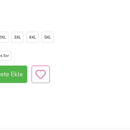
2XL
3XL
4XL
5XL
ya Sor
ete Ekle