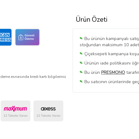
Ürün Özeti
Bu ürünün kampanyalı satışı 
stoğundan maksimum 10 adet sa
Çiçeksepeti kampanya koşull
Ürünün iade politikasını öğ
Bu ürün
PRESMONO
tarafın
deme esnasında kredi kartı bilgileriniz
Bu satıcının ürünlerinde geç
Bu Satıcının
Tüm Ürünlerini
Ürün sayfasında gördüğünüz f
belirlenmektedir.