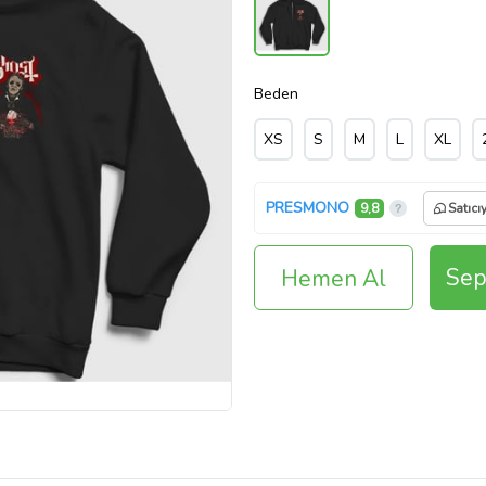
Beden
XS
S
M
L
XL
PRESMONO
9,8
Satıcı
Sep
Hemen Al