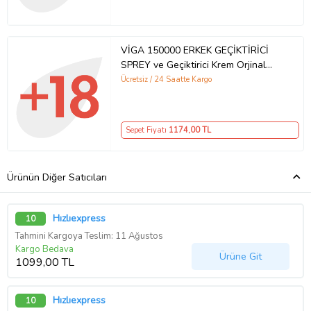
VİGA 150000 ERKEK GEÇİKTİRİCİ
SPREY ve Geçiktirici Krem Orjinal
MADE İN GERMANY
Ücretsiz / 24 Saatte Kargo
Sepet Fiyatı
1174
,00 TL
Ürünün Diğer Satıcıları
Hızlıexpress
10
Tahmini Kargoya Teslim: 11 Ağustos
Kargo Bedava
Ürüne Git
1099,00 TL
Hızlıexpress
10