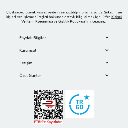
Çiçeksepeti olarak kişisel verilerinizin gizliliğini önemsiyoruz. Şirketimizin
kişisel veri işleme süreçleri hakkında detaylı bilgi almak için lütfen
Kişisel
Verilerin Korunması ve Gizlilik Politikası
’nı inceleyiniz.
Faydalı Bilgiler
Kurumsal
İletişim
Özel Günler