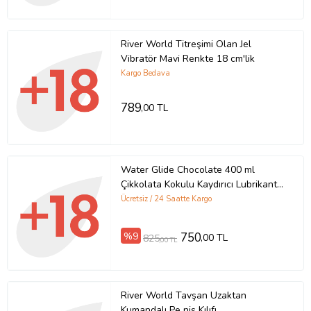
River World Titreşimi Olan Jel
Vibratör Mavi Renkte 18 cm'lik
Kargo Bedava
789
,00 TL
Water Glide Chocolate 400 ml
Çikkolata Kokulu Kaydırıcı Lubrikant
Jel
Ücretsiz / 24 Saatte Kargo
%9
750
,00 TL
825
,00 TL
River World Tavşan Uzaktan
Kumandalı Pe nis Kılıfı