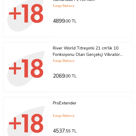
Kargo Bedava
4899
,00 TL
River World Titreşimli 21 cm'lik 10
Fonksiyonu Olan Gerçekçi Vibratör
Pe nis
Kargo Bedava
2069
,00 TL
ProExtender
Kargo Bedava
4537
,55 TL