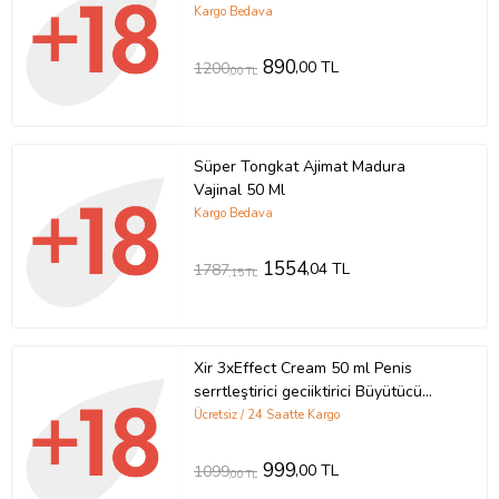
Kargo Bedava
890
,00 TL
1200
,00 TL
Süper Tongkat Ajimat Madura
Vajinal 50 Ml
Kargo Bedava
1554
,04 TL
1787
,15 TL
Xir 3xEffect Cream 50 ml Penis
serrtleştirici geciiktirici Büyütücü
Krem + Yanında 2 Adet 50 ml Kuş
Ücretsiz / 24 Saatte Kargo
Büyüten XXL Cream Penis Büyütme
Kremi
999
,00 TL
1099
,00 TL