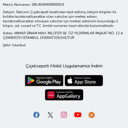
Mersis Numarası: 0814049409900019
İletişim: Satıcının Çiçeksepeti tarafından teyit edilmiş iletişim bilgileri ile
birlikte tacir/esnaf/sanatkar olan satıcılar için merkez adresi;
tacir/esnaf/sanatkar olmayan satıcılar için merkez adresinin bulunduğu il
bilgisi, ad, soyad ve T.C. kimlik numarası kayıt altında bulunmaktadır.
Adres: MİMAR SİNAN MAH. NİLÜFER SK. ÖZ YILDIRIMLAR INŞAAT NO: 12 A
ÇEKMEKÖY/ İSTANBUL 1500047335/341/TUR
Şehir: İstanbul
Çiçeksepeti Mobil Uygulamamızı İndirin