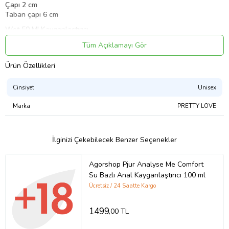
Çapı 2 cm
Taban çapı 6 cm
Wet 50 ML
Kayganlaştırıcı
Aromasız ve kokusuzdur.
Tüm Açıklamayı Gör
Su bazlı yapısı sayesinde leke bırakmaz ve yapışkan değildir.
Toksik madde içermez, alerji ve tahriş yapmaz, güvenli ve etkili
Ürün Özellikleri
kayganlık sağlar.
Ilık suyla durulanmak suretiyle kolaylıkla temizlenir.
Cinsiyet
Unisex
Fantezi oyuncakları ile birlikte kullanıma uygundur.
Marka
PRETTY LOVE
Uyarı:
Yalnız yetişkinler içindir ve haricen kullanılır. Çocuklardan uzak
tutunuz. Serin ve ışık almayan ortamlarda saklı tutunuz.
İlginizi Çekebilecek Benzer Seçenekler
Ürün Kodu:
kcm67020710
Agorshop Pjur Analyse Me Comfort
Su Bazlı Anal Kayganlaştırıcı 100 ml
Ücretsiz / 24 Saatte Kargo
1499
,00 TL