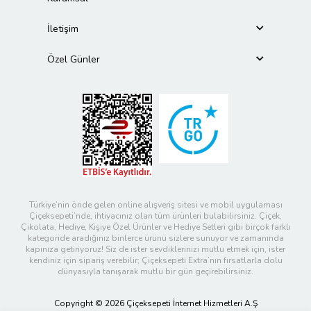
İletişim
Özel Günler
Türkiye’nin önde gelen online alışveriş sitesi ve mobil uygulaması
Çiçeksepeti’nde, ihtiyacınız olan tüm ürünleri bulabilirsiniz. Çiçek,
Çikolata, Hediye, Kişiye Özel Ürünler ve Hediye Setleri gibi birçok farklı
kategoride aradığınız binlerce ürünü sizlere sunuyor ve zamanında
kapınıza getiriyoruz! Siz de ister sevdiklerinizi mutlu etmek için, ister
kendiniz için sipariş verebilir; Çiçeksepeti Extra’nın fırsatlarla dolu
dünyasıyla tanışarak mutlu bir gün geçirebilirsiniz.
Copyright © 2026 Çiçeksepeti İnternet Hizmetleri A.Ş