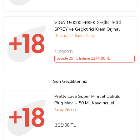
VİGA 150000 ERKEK GEÇİKTİRİCİ
SPREY ve Geçiktirici Krem Orjinal
MADE İN GERMANY
Ücretsiz / 24 Saatte Kargo
1199
,00 TL
Sepette 25 TL İndirim
1174
,00 TL
Son Gezdikleriniz
Pretty Love Süper Mini Jel Dokulu
Plug Mavi + 50 ML Kaydırıcı Jel
Kargo Bedava
399
,00 TL