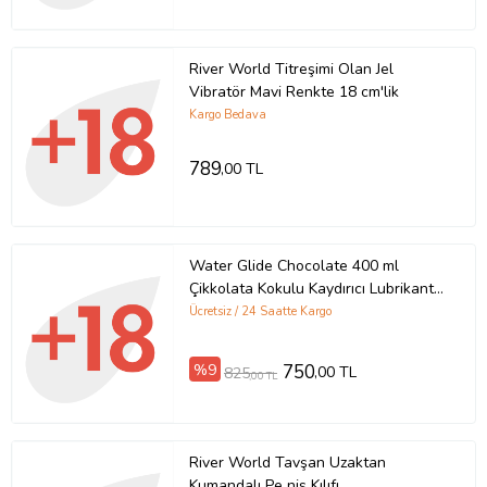
River World Titreşimi Olan Jel
Vibratör Mavi Renkte 18 cm'lik
Kargo Bedava
789
,00 TL
Water Glide Chocolate 400 ml
Çikkolata Kokulu Kaydırıcı Lubrikant
Jel
Ücretsiz / 24 Saatte Kargo
%9
750
,00 TL
825
,00 TL
River World Tavşan Uzaktan
Kumandalı Pe nis Kılıfı