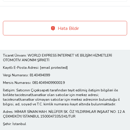
Hata Bildir
Ticaret Ünvanı: WORLD EXPRESS İNTERNET VE BİLİŞİM HİZMETLERİ
OTOMOTİV ANONİM ŞİRKETİ
Kayıtlı E-Posta Adresi:
[email protected]
Vergi Numarası: 8140494099
Mersis Numarası: 0814049409900019
İletişim: Satıcının Çiçeksepeti tarafından teyit edilmiş iletişim bilgileri ile
birlikte tacir/esnaf/sanatkar olan satıcılar için merkez adresi;
tacir/esnaf/sanatkar olmayan satıcılar için merkez adresinin bulunduğu il
bilgisi, ad, soyad ve T.C. kimlik numarası kayıt altında bulunmaktadır.
Adres: MİMAR SİNAN MAH. NİLÜFER SK. ÖZ YILDIRIMLAR INŞAAT NO: 12 A
ÇEKMEKÖY/ İSTANBUL 1500047335/341/TUR
Şehir: İstanbul