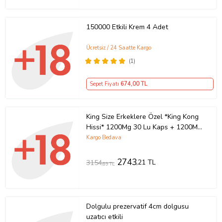
150000 Etkili Krem 4 Adet
Ücretsiz / 24 Saatte Kargo
(1)
Sepet Fiyatı
674
,00 TL
King Size Erkeklere Özel *King Kong
Hissi* 1200Mg 30 Lu Kaps + 1200Mg
50 Ml
Kargo Bedava
2743
,21 TL
3154
,69 TL
Dolgulu prezervatif 4cm dolgusu
uzatıcı etkili