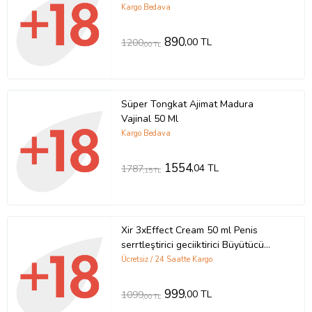
Kargo Bedava
890
,00 TL
1200
,00 TL
Süper Tongkat Ajimat Madura
Vajinal 50 Ml
Kargo Bedava
1554
,04 TL
1787
,15 TL
Xir 3xEffect Cream 50 ml Penis
serrtleştirici geciiktirici Büyütücü
Krem + Yanında 2 Adet 50 ml Kuş
Ücretsiz / 24 Saatte Kargo
Büyüten XXL Cream Penis Büyütme
Kremi
999
,00 TL
1099
,00 TL