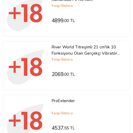
Kargo Bedava
4899
,00 TL
River World Titreşimli 21 cm'lik 10
Fonksiyonu Olan Gerçekçi Vibratör
Pe nis
Kargo Bedava
2069
,00 TL
ProExtender
Kargo Bedava
4537
,55 TL