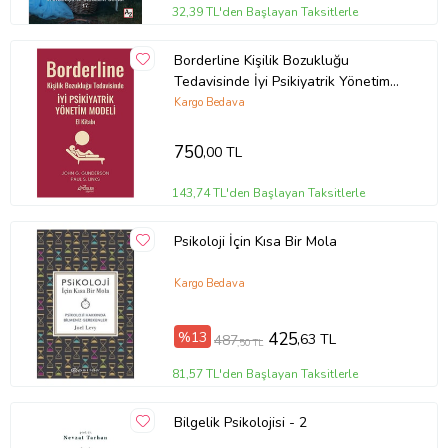
32,39 TL'den Başlayan Taksitlerle
Borderline Kişilik Bozukluğu
Tedavisinde İyi Psikiyatrik Yönetim
Modeli El Kitabı
Kargo Bedava
750
,00 TL
143,74 TL'den Başlayan Taksitlerle
Psikoloji İçin Kısa Bir Mola
Kargo Bedava
%13
425
,63 TL
487
,50 TL
81,57 TL'den Başlayan Taksitlerle
Bilgelik Psikolojisi - 2