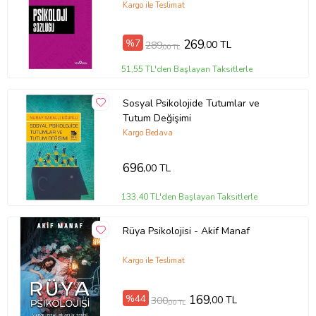
Kargo ile Teslimat
%7
269
,00 TL
289
,00 TL
51,55 TL'den Başlayan Taksitlerle
Sosyal Psikolojide Tutumlar ve
Tutum Değişimi
Kargo Bedava
696
,00 TL
133,40 TL'den Başlayan Taksitlerle
Rüya Psikolojisi - Akif Manaf
Kargo ile Teslimat
%44
169
,00 TL
300
,00 TL