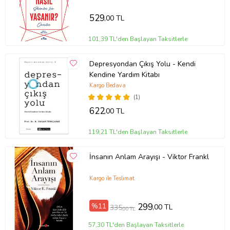
529
,00 TL
101,39 TL'den Başlayan Taksitlerle
Depresyondan Çıkış Yolu - Kendi
Kendine Yardım Kitabı
Kargo Bedava
(1)
622
,00 TL
119,21 TL'den Başlayan Taksitlerle
İnsanın Anlam Arayışı - Viktor Frankl
Kargo ile Teslimat
%11
299
,00 TL
335
,00 TL
57,30 TL'den Başlayan Taksitlerle