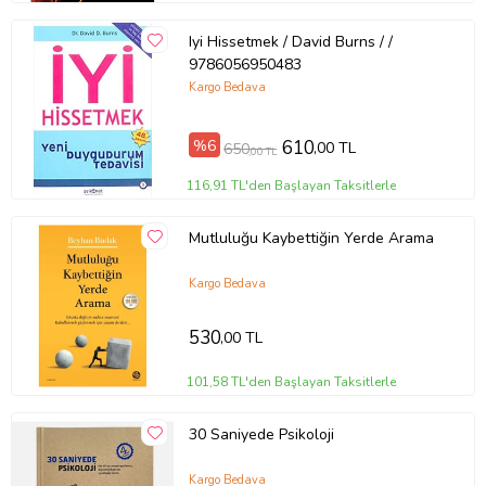
Iyi Hissetmek / David Burns / /
9786056950483
Kargo Bedava
%6
610
,00 TL
650
,00 TL
116,91 TL'den Başlayan Taksitlerle
Mutluluğu Kaybettiğin Yerde Arama
Kargo Bedava
530
,00 TL
101,58 TL'den Başlayan Taksitlerle
30 Saniyede Psikoloji
Kargo Bedava