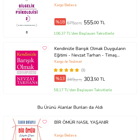
Kargo Bedava
%18
555
,00 TL
675
,00 TL
106,37 TL'den Başlayan Taksitlerle
Kendinizle Barışık Olmak Duyguların
Eğitimi - Nevzat Tarhan - Timaş
Yayınları
Kargo ile Teslimat
(1)
%13
303
,50 TL
349
,00 TL
58,17 TL'den Başlayan Taksitlerle
Bu Ürünü Alanlar Bunları da Aldı
BİR ÖMÜR NASIL YAŞANIR
Kargo Bedava