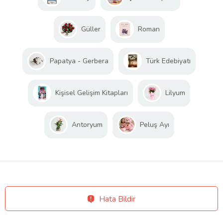
Güller
Roman
Papatya - Gerbera
Türk Edebiyatı
Kişisel Gelişim Kitapları
Lilyum
Antoryum
Peluş Ayı
Hata Bildir