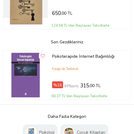
650
,00 TL
124,58 TL'den Başlayan Taksitlerle
Son Gezdikleriniz
Psikoterapide İnternet Bağımlılığı
Kargo ile Teslimat
%16
315
,00 TL
375
,00 TL
60,37 TL'den Başlayan Taksitlerle
Daha Fazla Kategori
Psikoloji
Çocuk Kitapları