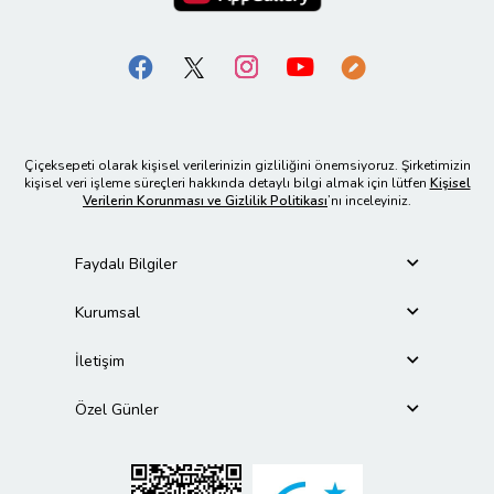
Çiçeksepeti olarak kişisel verilerinizin gizliliğini önemsiyoruz. Şirketimizin
kişisel veri işleme süreçleri hakkında detaylı bilgi almak için lütfen
Kişisel
Verilerin Korunması ve Gizlilik Politikası
’nı inceleyiniz.
Faydalı Bilgiler
Kurumsal
İletişim
Özel Günler