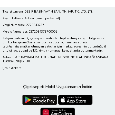
Ticaret Ünvanı: DEBİR BASIM YAYIN SAN. İTH. İHR. TİC. LTD. ŞTİ.
Kayıtlı E-Posta Adresi:
[email protected]
Vergi Numarası: 2720843737
Mersis Numarası: 0272084373700001
İletişim: Satıcının Çiçeksepeti tarafından teyit edilmiş iletişim bilgileri ile
birlikte tacir/esnaf/sanatkar olan satıcılar için merkez adresi;
tacir/esnaf/sanatkar olmayan satıcılar için merkez adresinin bulunduğu il
bilgisi, ad, soyad ve T.C. kimlik numarası kayıt altında bulunmaktadır.
Adres: HACI BAYRAM MAH. TURNADERE SOK. NO:8 ALTINDAĞ/ ANKARA
1500026788/6/TUR
Şehir: Ankara
Çiçeksepeti Mobil Uygulamamızı İndirin