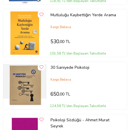
116,91 TL'den Başlayan Taksitlerle
Mutluluğu Kaybettiğin Yerde Arama
Tanıtım Metni
Kargo Bedava
Baskı Boyutu
13,00 x 19,50 cm
Baskı Sayısı
1. Baskı
530
,00 TL
Baskı Tarihi
Ekim 2020
Çevirmen
Daria J. Kuss & Mark D. Griffiths
101,58 TL'den Başlayan Taksitlerle
Cilt Tipi
Ciltsiz
Kağıt Cinsi
2. Hamur
Sayfa Sayısı
160
30 Saniyede Psikoloji
Yayın Dili
Türkçe
Yazar
Daria J. Kuss & Mark D. Griffiths
Kargo Bedava
Ürün Kodu:
kcm99502440
650
,00 TL
124,58 TL'den Başlayan Taksitlerle
Psikoloji Sözlüğü - Ahmet Murat
Seyrek