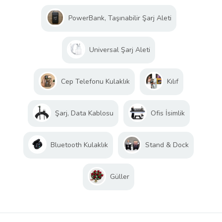
PowerBank, Taşınabilir Şarj Aleti
Universal Şarj Aleti
Cep Telefonu Kulaklık
Kılıf
Şarj, Data Kablosu
Ofis İsimlik
Bluetooth Kulaklık
Stand & Dock
Güller