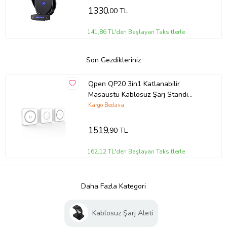
1330
,00 TL
141,86 TL'den Başlayan Taksitlerle
Son Gezdikleriniz
Qpen QP20 3in1 Katlanabilir
Masaüstü Kablosuz Şarj Standı
(Beyaz)
Kargo Bedava
1519
,90 TL
162,12 TL'den Başlayan Taksitlerle
Daha Fazla Kategori
Kablosuz Şarj Aleti