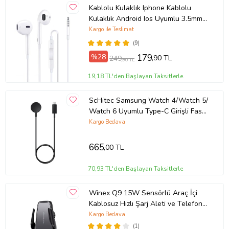
Kablolu Kulaklık Iphone Kablolu
Kulaklık Android Ios Uyumlu 3.5mm
Kulaklık (Beyaz)
Kargo ile Teslimat
(9)
%28
179
,90 TL
249
,90 TL
19,18 TL'den Başlayan Taksitlerle
ScHitec Samsung Watch 4/Watch 5/
Watch 6 Uyumlu Type-C Girişli Fast
Wireless Charge Hızlı Kablosuz Akıllı
Kargo Bedava
Saat Şarj Cihazı
665
,00 TL
70,93 TL'den Başlayan Taksitlerle
Winex Q9 15W Sensörlü Araç İçi
Kablosuz Hızlı Şarj Aleti ve Telefon
Tutucu
Kargo Bedava
(1)