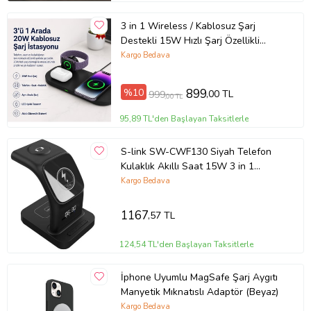
3 in 1 Wireless / Kablosuz Şarj
Destekli 15W Hızlı Şarj Özellikli
Apple Watch, Airpods, ve Telefon
Kargo Bedava
Şarjı
%10
899
,00 TL
999
,00 TL
95,89 TL'den Başlayan Taksitlerle
S-link SW-CWF130 Siyah Telefon
Kulaklık Akıllı Saat 15W 3 in 1
Magsafe Led Logo Kablosuz Şarj
Kargo Bedava
Cihazı
1167
,57 TL
124,54 TL'den Başlayan Taksitlerle
İphone Uyumlu MagSafe Şarj Aygıtı
Manyetik Mıknatıslı Adaptör (Beyaz)
Kargo Bedava