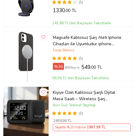
(1)
1330
,00 TL
141,86 TL'den Başlayan Taksitlerle
Magsafe Kablosuz Şarj Aleti Iphone
Cihazları ile Uyumludur iphone
11,12,13,14,15,16,16 pro max
Kargo Bedava
(Beyaz)
(1)
%36
549
,00 TL
859
,00 TL
58,56 TL'den Başlayan Taksitlerle
Kişiye Özel Kablosuz Şarjlı Dijital
Masa Saati – Wireless Şarj
İstasyonu, Tarih/Sıcaklık/Nem
Aynı Gün Teslimat Seçeneği
Göstergeli
(1)
2459
,99 TL
Sepette %20 İndirim
1967
,99 TL