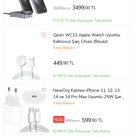
Kulaklık çıkışı: 5W (MAKS.)
Watch çıkışı: 2,5 W (MAKS.)
3499
,00 TL
3690
,00 TL
Arayüz tipi: C Tipi arayüz
Boyutlar: 24774.57.5 mm
373,22 TL'den Başlayan Taksitlerle
Ağırlık: 210g
Qpen WC21 Apple Watch Uyumlu
Artılar:
Kablosuz Şarj Cihazı (Beyaz)
3'ü 1 arada şarj imkanı
Kargo Bedava
Hızlı şarj desteği
Güvenli şarj
449
,90 TL
Katlanabilir tasarım
Dayanıklı malzeme
47,98 TL'den Başlayan Taksitlerle
Geniş uyumluluk
NewOrg Kalitesi iPhone 11, 12, 13,
14 ve 14 Pro Max Uyumlu 25W Şarj
Ürün Kodu:
kcm61913927
Başlık ve USB-C To Ligtning
Kargo Bedava
Mm0a3zm/a Kablo
%33
599
,90 TL
899
,90 TL
63,98 TL'den Başlayan Taksitlerle