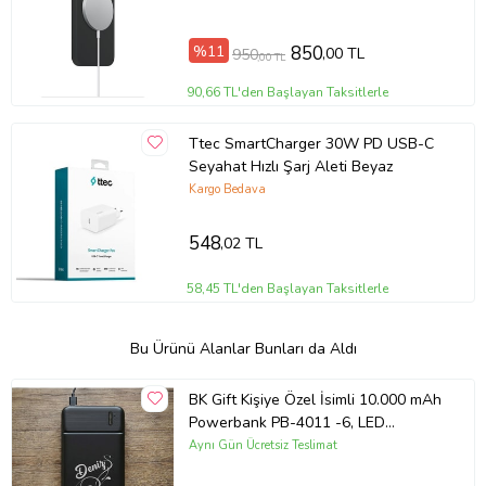
%11
850
,00 TL
950
,00 TL
90,66 TL'den Başlayan Taksitlerle
Ttec SmartCharger 30W PD USB-C
Seyahat Hızlı Şarj Aleti Beyaz
Kargo Bedava
548
,02 TL
58,45 TL'den Başlayan Taksitlerle
Bu Ürünü Alanlar Bunları da Aldı
BK Gift Kişiye Özel İsimli 10.000 mAh
Powerbank PB-4011 -6, LED
Göstergeli Taşınabilir Şarj Cihazı,
Aynı Gün Ücretsiz Teslimat
Kurumsal Hediye