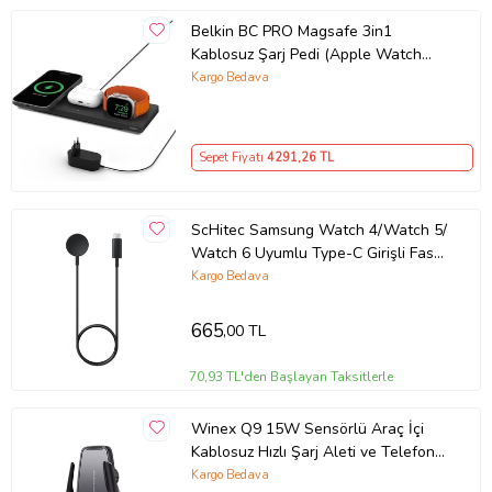
Belkin BC PRO Magsafe 3in1
Kablosuz Şarj Pedi (Apple Watch
Series 7, 8, Ultra için Hızlı Şarj) -
Kargo Bedava
TESHİR
Sepet Fiyatı
4291
,26 TL
ScHitec Samsung Watch 4/Watch 5/
Watch 6 Uyumlu Type-C Girişli Fast
Wireless Charge Hızlı Kablosuz Akıllı
Kargo Bedava
Saat Şarj Cihazı
665
,00 TL
70,93 TL'den Başlayan Taksitlerle
Winex Q9 15W Sensörlü Araç İçi
Kablosuz Hızlı Şarj Aleti ve Telefon
Tutucu
Kargo Bedava