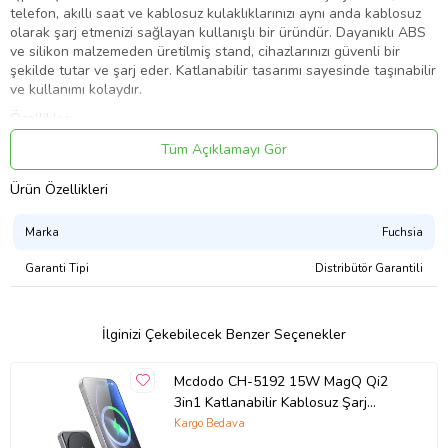
telefon, akıllı saat ve kablosuz kulaklıklarınızı aynı anda kablosuz
olarak şarj etmenizi sağlayan kullanışlı bir üründür. Dayanıklı ABS
ve silikon malzemeden üretilmiş stand, cihazlarınızı güvenli bir
şekilde tutar ve şarj eder. Katlanabilir tasarımı sayesinde taşınabilir
ve kullanımı kolaydır.
Özellikler:
3'ü 1 Arada Şarj: Telefon, akıllı saat ve kablosuz kulaklıklarınızı aynı
Tüm Açıklamayı Gör
anda şarj edebilirsiniz.
Hızlı Şarj: 15W'a kadar hızlı şarj desteği ile telefonunuzu hızlıca şarj
Ürün Özellikleri
edebilirsiniz.
Güvenli Şarj: Qi kablosuz şarj standardı ile uyumlu ve aşırı ısınma
Marka
Fuchsia
ve aşırı şarj korumasına sahiptir.
Katlanabilir Tasarım: Taşınabilir ve kullanımı kolaydır.
Garanti Tipi
Distribütör Garantili
Dayanıklı Malzeme: ABS ve silikon malzemeden üretilmiştir.
Geniş Uyumluluk: Çoğu Qi uyumlu telefon, akıllı saat ve kablosuz
kulaklık ile kullanılabilir.
İlginizi Çekebilecek Benzer Seçenekler
Teknik Özellikler:
Mcdodo CH-5192 15W MagQ Qi2
Malzeme: ABS + Silikon
3in1 Katlanabilir Kablosuz Şarj
Giriş: 9V-2A; 12V-2A
Standı (Siyah)
Kargo Bedava
Cep telefonu çıkışı: 15W