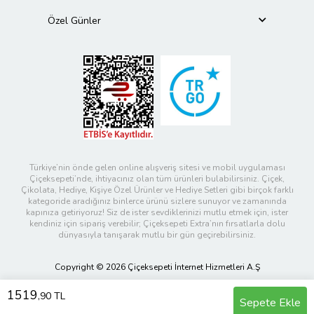
Özel Günler
Türkiye’nin önde gelen online alışveriş sitesi ve mobil uygulaması
Çiçeksepeti’nde, ihtiyacınız olan tüm ürünleri bulabilirsiniz. Çiçek,
Çikolata, Hediye, Kişiye Özel Ürünler ve Hediye Setleri gibi birçok farklı
kategoride aradığınız binlerce ürünü sizlere sunuyor ve zamanında
kapınıza getiriyoruz! Siz de ister sevdiklerinizi mutlu etmek için, ister
kendiniz için sipariş verebilir; Çiçeksepeti Extra’nın fırsatlarla dolu
dünyasıyla tanışarak mutlu bir gün geçirebilirsiniz.
Copyright © 2026 Çiçeksepeti İnternet Hizmetleri A.Ş
1519
,90 TL
Sepete Ekle