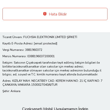
Hata Bildir
Ticaret Ünvanı: FUCHSIA ELEKTRONİK LİMİTED ŞİRKETİ
Kayıtlı E-Posta Adresi:
[email protected]
Vergi Numarası: 3881960372
Mersis Numarası: 0388196037200001
İletişim: Satıcının Çiçeksepeti tarafından teyit edilmiş iletişim bilgileri ile
birlikte tacir/esnaf/sanatkar olan satıcılar için merkez adresi;
tacir/esnaf/sanatkar olmayan satıcılar için merkez adresinin bulunduğu il
bilgisi, ad, soyad ve T.C. kimlik numarası kayıt altında bulunmaktadır.
Adres: KIZILAY MAH. NECATİBEY CAD. KEREM HAN NO: 21 İÇ KAPI NO: 7
ÇANKAYA/ ANKARA 1500027040/6/TUR
Şehir: Ankara
Çiçeksepeti Mobil Uygulamamızı İndirin