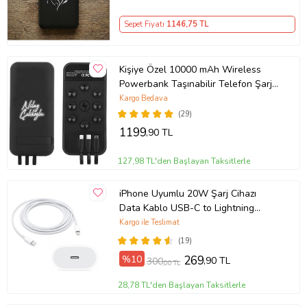
Sepet Fiyatı
1146
,75 TL
Kişiye Özel 10000 mAh Wireless
Powerbank Taşınabilir Telefon Şarj
Cihazı
Kargo Bedava
(29)
1199
,90 TL
127,98 TL'den Başlayan Taksitlerle
iPhone Uyumlu 20W Şarj Cihazı
Data Kablo USB-C to Lightning
Cable
Kargo ile Teslimat
(19)
%10
269
,90 TL
300
,00 TL
28,78 TL'den Başlayan Taksitlerle