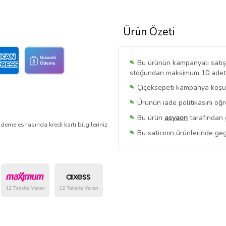
Ürün Özeti
Bu ürünün kampanyalı satışı 
stoğundan maksimum 10 adet sa
Çiçeksepeti kampanya koşull
Ürünün iade politikasını öğ
Bu ürün
asyaon
tarafından 
deme esnasında kredi kartı bilgileriniz
Bu satıcının ürünlerinde geç
Bu Satıcının
Tüm Ürünlerini
Ürün sayfasında gördüğünüz f
belirlenmektedir.