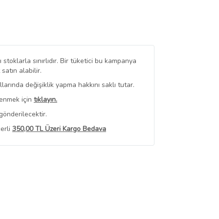
stoklarla sınırlıdır. Bir tüketici bu kampanya
tın alabilir.
arında değişiklik yapma hakkını saklı tutar.
renmek için
tıklayın.
gönderilecektir.
erli
350,00 TL Üzeri Kargo Bedava
 Görüntüle
iyat bilgileri, satıcı tarafından