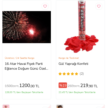
Ücretsiz / 24 Saatte Kargo
Kargo ile Teslimat
16 Atar Havai Fişek Parti
Gül Yaprağı Konfeti
Eğlence Doğum Günü Özel
Gün Kutlama
(2)
1200
219
%19
1500
269
,00 TL
,90 TL
,00 TL
,90 TL
128,00 TL'den Başlayan Taksitlerle
23,45 TL'den Başlayan Taksitlerle