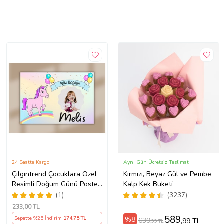
24 Saatte Kargo
Aynı Gün Ücretsiz Teslimat
Çılgıntrend Çocuklara Özel
Kırmızı, Beyaz Gül ve Pembe
Resimli Doğum Günü Posteri
Kalp Kek Buketi
50 x 35
(1)
(3237)
233
,00 TL
589
%8
Sepette %25 İndirim
174
,75 TL
639
,99 TL
,99 TL