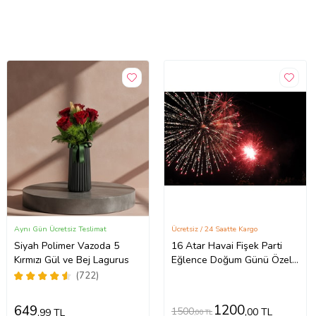
Aynı Gün Ücretsiz Teslimat
Ücretsiz / 24 Saatte Kargo
Siyah Polimer Vazoda 5
16 Atar Havai Fişek Parti
Kırmızı Gül ve Bej Lagurus
Eğlence Doğum Günü Özel
Gün Kutlama
(722)
1200
649
1500
,00 TL
,99 TL
,00 TL