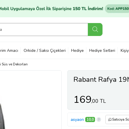
rim Amacı
Orkide / Saksı Çiçekleri
Hediye
Hediye Setleri
Kişi
i Süs ve Dekorları
Rabant Rafya 19
169
,00 TL
asyaon
10,0
Satıcıya S