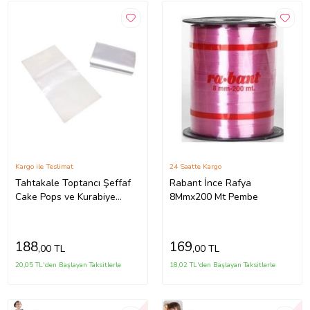
Kargo ile Teslimat
24 Saatte Kargo
Tahtakale Toptancı Şeffaf
Rabant İnce Rafya
Cake Pops ve Kurabiye
8Mmx200 Mt Pembe
Poşeti 10X20 CM (25 Adet)
188
169
,00 TL
,00 TL
20,05 TL'den Başlayan Taksitlerle
18,02 TL'den Başlayan Taksitlerle