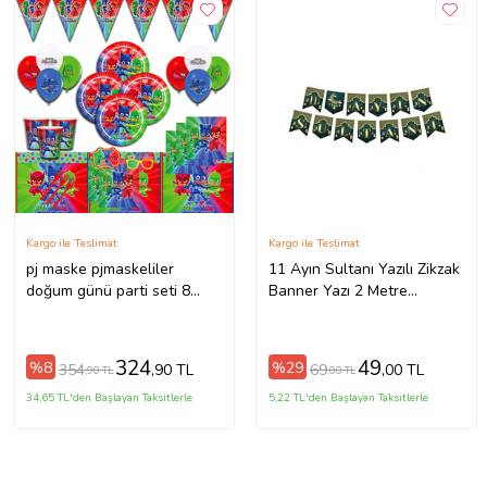
Kargo ile Teslimat
Kargo ile Teslimat
pj maske pjmaskeliler
11 Ayın Sultanı Yazılı Zikzak
doğum günü parti seti 8
Banner Yazı 2 Metre
kişilik
Hoşgeldin Ramazan M12
324
49
%8
%29
354
69
,90 TL
,00 TL
,90 TL
,00 TL
34,65 TL'den Başlayan Taksitlerle
5,22 TL'den Başlayan Taksitlerle