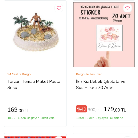
24 Saatte Kargo
Kargo ile Teslimat
Tarzan Temalı Maket Pasta
İkiz Kız Bebek Çikolata ve
Süsü
Süs Etiketi 70 Adet
Yapışkanlı
179
169
%40
300
,00 TL
,00 TL
,00 TL
18,02 TL'den Başlayan Taksitlerle
19,09 TL'den Başlayan Taksitlerle