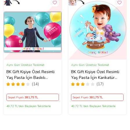
Aynı Gün Ücretsiz Teslimat
Aynı Gün Ücretsiz Teslimat
BK Gift Kişiye Özel Resimli
BK Gift Kişiye Özel Resimli
Yaş Pasta İçin Baskılı
Yaş Pasta İçin Karikatür
Yenilebilir Şekerli Kağıt
Baskılı Yenilebilir Şekerli
(14)
(17)
1a(Sadece Kağıt)
Kağıt 2(Sadece Kağıt)
Sepet Fiyatı
381
,75 TL
Sepet Fiyatı
381
,75 TL
40,72 TL'den Başlayan Taksitlerle
40,72 TL'den Başlayan Taksitlerle