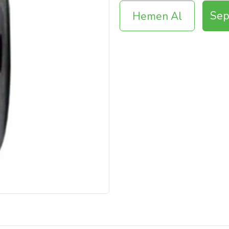
Sep
Hemen Al