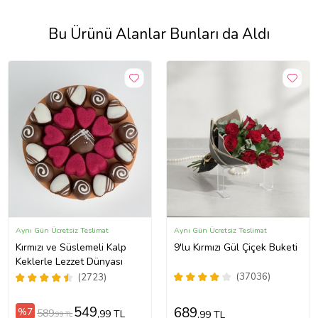
Bu Ürünü Alanlar Bunları da Aldı
Aynı Gün Ücretsiz Teslimat
Aynı Gün Ücretsiz Teslimat
Kırmızı ve Süslemeli Kalp
9'lu Kırmızı Gül Çiçek Buketi
Keklerle Lezzet Dünyası
(37036)
(2723)
549
689
%7
589
,99 TL
,99 TL
,99 TL