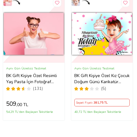
Aynı Gün Ücretsiz Teslimat
Aynı Gün Ücretsiz Teslimat
BK Gift Kişiye Özel Resimli
BK Gift Kişiye Özel Kız Çocuk
Yaş Pasta İçin Fotoğraf
Doğum Günü Karikatür
Baskılı Yenilebilir Şekerli
Baskılı Yaş Pasta İçin
(131)
(5)
Kağıt (Sadece Kağıt)
Yenilebilir Şekerli Kağıt
1(Sadece Kağıt)
509
Sepet Fiyatı
381
,75 TL
,00 TL
54,29 TL'den Başlayan Taksitlerle
40,72 TL'den Başlayan Taksitlerle