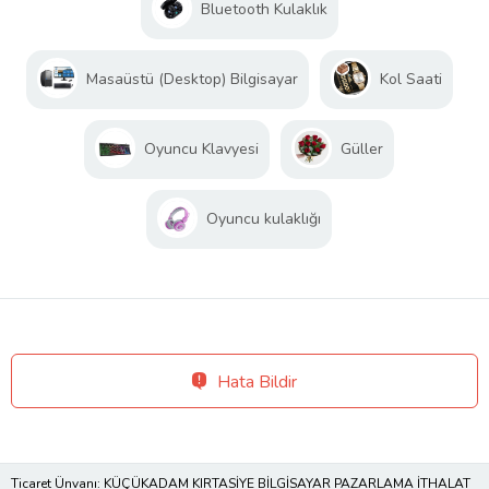
Bluetooth Kulaklık
Masaüstü (Desktop) Bilgisayar
Kol Saati
Oyuncu Klavyesi
Güller
Oyuncu kulaklığı
Hata Bildir
Ticaret Ünvanı: KÜÇÜKADAM KIRTASİYE BİLGİSAYAR PAZARLAMA İTHALAT