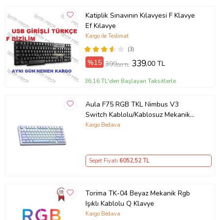
Katiplik Sınavının Kılavyesi F Klavye
Ef Kılavye
Kargo ile Teslimat
(3)
%15
339
,00 TL
399
,00 TL
36,16 TL'den Başlayan Taksitlerle
Aula F75 RGB TKL Nimbus V3
Switch Kablolu/Kablosuz Mekanik
Oyuncu Klavyesi
Kargo Bedava
Sepet Fiyatı
6052
,52 TL
Torima TK-04 Beyaz Mekanik Rgb
Işıklı Kablolu Q Klavye
Kargo Bedava