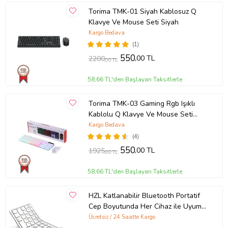
Torima TMK-01 Siyah Kablosuz Q
Klavye Ve Mouse Seti Siyah
Kargo Bedava
(1)
550
,00 TL
2200
,00 TL
58,66 TL'den Başlayan Taksitlerle
Torima TMK-03 Gaming Rgb Işıklı
Kablolu Q Klavye Ve Mouse Seti
Beyaz
Kargo Bedava
(4)
550
,00 TL
1925
,00 TL
58,66 TL'den Başlayan Taksitlerle
HZL Katlanabilir Bluetooth Portatif
Cep Boyutunda Her Cihaz ile Uyumlu
Kompakt Klavye
Ücretsiz / 24 Saatte Kargo