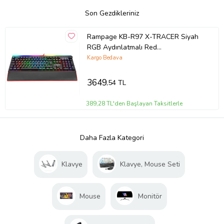
Son Gezdikleriniz
Rampage KB-R97 X-TRACER Siyah
RGB Aydınlatmalı Red
SwitchGaming Oyuncu Mekanik
Kargo Bedava
Klavye
3649
,54 TL
389,28 TL'den Başlayan Taksitlerle
Daha Fazla Kategori
Klavye
Klavye, Mouse Seti
Mouse
Monitör