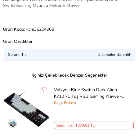
SwitchGaming Oyuncu Mekanik Klavye
Ürün Kodu:
kcm36204968
Ürün Özellikleri
Garanti Tipi
Distribütör Garantili
İlginizi Çekebilecek Benzer Seçenekler
Valkyrie Blue Switch Dark Alien
K710 71 Tuş RGB Gaming Klavye -
Mekanik Mavi Tuş Type-C - 2
Kargo Bedava
Kademe Yükseklik SiyahBeyaz
Sepet Fiyatı
1374
,61 TL