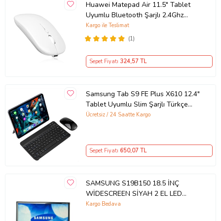
Huawei Matepad Air 11.5" Tablet
Uyumlu Bluetooth Şarjlı 2.4Ghz
Kablosuz Mouse Sessiz Tıklama
Kargo ile Teslimat
(Beyaz)
(1)
Sepet Fiyatı
324
,57 TL
Samsung Tab S9 FE Plus X610 12.4"
Tablet Uyumlu Slim Şarjlı Türkçe
Bluetooth Klavye ve Mouse Seti
Ücretsiz / 24 Saatte Kargo
(Siyah)
Sepet Fiyatı
650
,07 TL
SAMSUNG S19B150 18.5 İNÇ
WİDESCREEN SİYAH 2 EL LED
MONİTÖR
Kargo Bedava