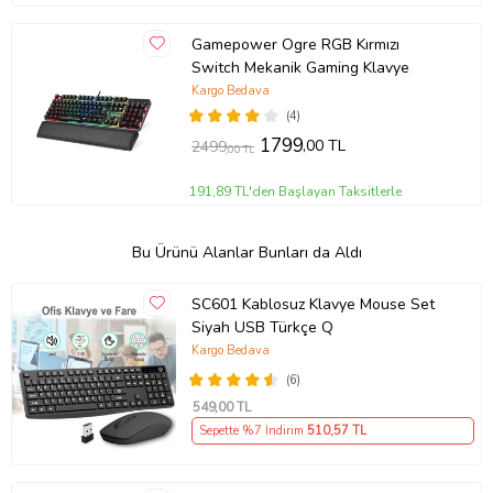
Gamepower Ogre RGB Kırmızı
Switch Mekanik Gaming Klavye
Kargo Bedava
(4)
1799
,00 TL
2499
,00 TL
191,89 TL'den Başlayan Taksitlerle
Bu Ürünü Alanlar Bunları da Aldı
SC601 Kablosuz Klavye Mouse Set
Siyah USB Türkçe Q
Kargo Bedava
(6)
549
,00 TL
Sepette %7 İndirim
510
,57 TL