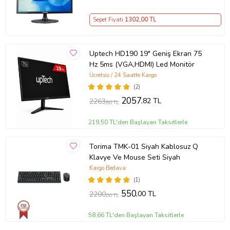
Sepet Fiyatı
1302
,00 TL
Uptech HD190 19" Geniş Ekran 75
Hz 5ms (VGA,HDMI) Led Monitör
Ücretsiz / 24 Saatte Kargo
(2)
2057
,82 TL
2263
,60 TL
219,50 TL'den Başlayan Taksitlerle
Torima TMK-01 Siyah Kablosuz Q
Klavye Ve Mouse Seti Siyah
Kargo Bedava
(1)
550
,00 TL
2200
,00 TL
58,66 TL'den Başlayan Taksitlerle