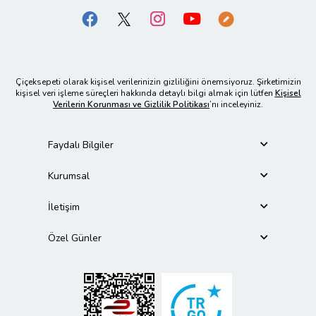
Çiçeksepeti olarak kişisel verilerinizin gizliliğini önemsiyoruz. Şirketimizin
kişisel veri işleme süreçleri hakkında detaylı bilgi almak için lütfen
Kişisel
Verilerin Korunması ve Gizlilik Politikası
’nı inceleyiniz.
Faydalı Bilgiler
Kurumsal
İletişim
Özel Günler