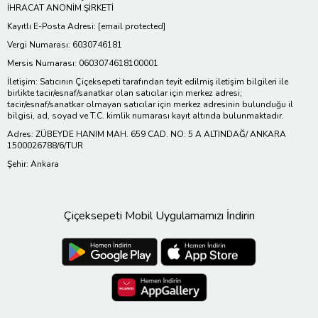
İHRACAT ANONİM ŞİRKETİ
Kayıtlı E-Posta Adresi:
[email protected]
Vergi Numarası: 6030746181
Mersis Numarası: 0603074618100001
İletişim: Satıcının Çiçeksepeti tarafından teyit edilmiş iletişim bilgileri ile
birlikte tacir/esnaf/sanatkar olan satıcılar için merkez adresi;
tacir/esnaf/sanatkar olmayan satıcılar için merkez adresinin bulunduğu il
bilgisi, ad, soyad ve T.C. kimlik numarası kayıt altında bulunmaktadır.
Adres: ZÜBEYDE HANIM MAH. 659 CAD. NO: 5 A ALTINDAĞ/ ANKARA
1500026788/6/TUR
Şehir: Ankara
Çiçeksepeti Mobil Uygulamamızı İndirin