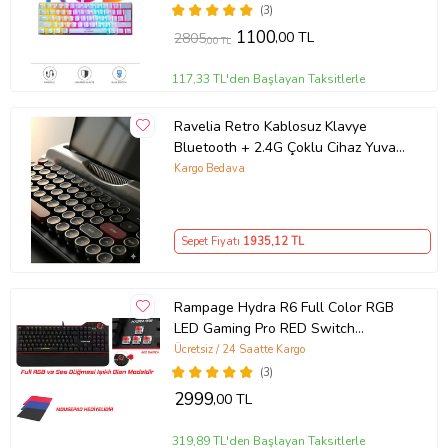
(3)
1100
,00 TL
2805
,00 TL
117,33 TL'den Başlayan Taksitlerle
Ravelia Retro Kablosuz Klavye
Bluetooth + 2.4G Çoklu Cihaz Yuvalı
Pembe Siyah
Kargo Bedava
Sepet Fiyatı
1935
,12 TL
Rampage Hydra R6 Full Color RGB
LED Gaming Pro RED Switch
Aluminy
Ücretsiz / 24 Saatte Kargo
(3)
2999
,00 TL
319,89 TL'den Başlayan Taksitlerle