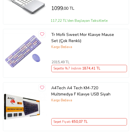
1099
,00 TL
117,22 TL'den Başlayan Taksitlerle
Tr Mofii Sweet Mor Klavye Mause
Set (Çok Renkli)
Kargo Bedava
2015
,49 TL
Sepette %7 İndirim
1874
,41 TL
A4Tech A4 Tech KM-720
Multımedya F Klavye USB Siyah
Kargo Bedava
Sepet Fiyatı
650
,07 TL