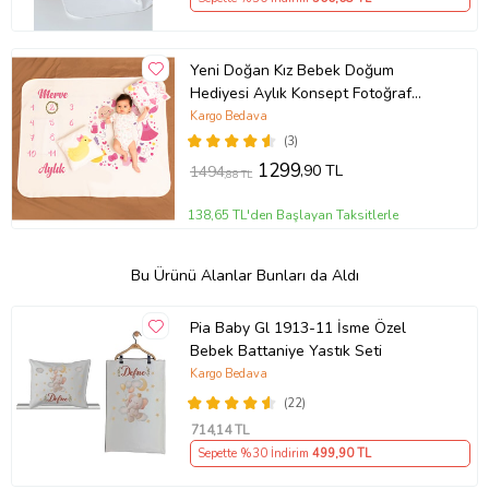
Yeni Doğan Kız Bebek Doğum
Hediyesi Aylık Konsept Fotoğraf
Battaniyesi
Kargo Bedava
(3)
1299
,90 TL
1494
,88 TL
138,65 TL'den Başlayan Taksitlerle
Bu Ürünü Alanlar Bunları da Aldı
Pia Baby Gl 1913-11 İsme Özel
Bebek Battaniye Yastık Seti
Kargo Bedava
(22)
714
,14 TL
Sepette %30 İndirim
499
,90 TL