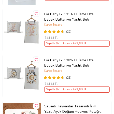
Pia Baby Gl 1913-11 İsme Özel
Bebek Battaniye Yastık Seti
Kargo Bedava
(22)
714
,14 TL
Sepette %30 İndirim
499
,90 TL
Pia Baby Gl 1909-11 İsme Özel
Bebek Battaniye Yastık Seti
Kargo Bedava
(23)
714
,14 TL
Sepette %30 İndirim
499
,90 TL
Sevimli Hayvanlar Tasarımlı İsim
Yazılı Aylık Doğum Hediyesi Fotoğraf