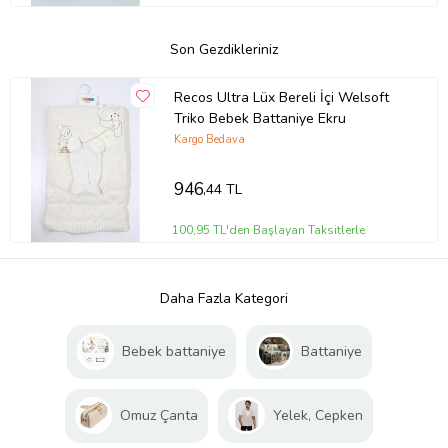
Son Gezdikleriniz
Recos Ultra Lüx Bereli İçi Welsoft
Triko Bebek Battaniye Ekru
Kargo Bedava
946
,44 TL
100,95 TL'den Başlayan Taksitlerle
Daha Fazla Kategori
Bebek battaniye
Battaniye
Omuz Çanta
Yelek, Cepken