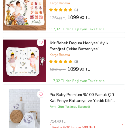
Çekim Battaniyesi
Kargo Bedava
(1)
1099
,90 TL
1264
,88 TL
117,32 TL'den Başlayan Taksitlerle
İkiz Bebek Doğum Hediyesi Aylık
Fotoğraf Çekim Battaniyesi
Kargo Bedava
(2)
1099
,90 TL
1264
,88 TL
117,32 TL'den Başlayan Taksitlerle
Pia Baby Premium %100 Pamuk Çift
Kat Penye Battaniye ve Yastık Kılıfı
Yenidoğan Kız Bebek Hediyesi 5020-
Aynı Gün Teslimat Seçeneği
10 (Ekru)
714
,40 TL
Sepette %30 İndirim
500
,08 TL