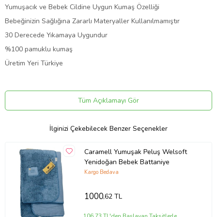
Yumuşacık ve Bebek Cildine Uygun Kumaş Özelliği
Bebeğinizin Sağlığına Zararlı Materyaller Kullanılmamıştır
30 Derecede Yıkamaya Uygundur
%100 pamuklu kumaş
Üretim Yeri Türkiye
Ürün Kodu:
kcm25222254
Tüm Açıklamayı Gör
İlginizi Çekebilecek Benzer Seçenekler
Caramell Yumuşak Peluş Welsoft
Yenidoğan Bebek Battaniye
Kargo Bedava
1000
,62 TL
106,73 TL'den Başlayan Taksitlerle