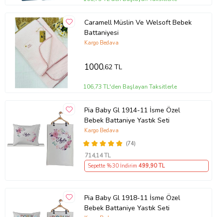
Caramell Müslin Ve Welsoft Bebek
Battaniyesi
Kargo Bedava
1000
,62 TL
106,73 TL'den Başlayan Taksitlerle
Pia Baby Gl 1914-11 İsme Özel
Bebek Battaniye Yastık Seti
Kargo Bedava
(74)
714
,14 TL
Sepette %30 İndirim
499
,90 TL
Pia Baby Gl 1918-11 İsme Özel
Bebek Battaniye Yastık Seti