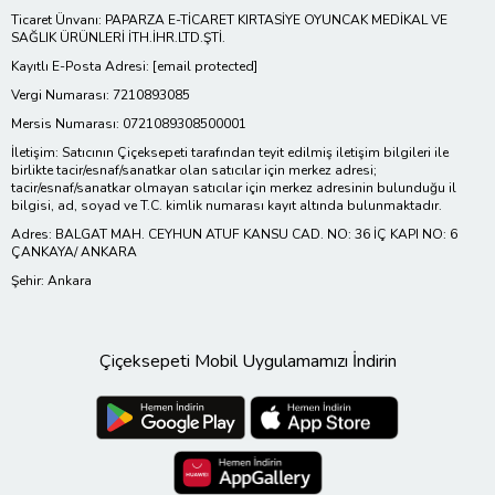
Ticaret Ünvanı: PAPARZA E-TİCARET KIRTASİYE OYUNCAK MEDİKAL VE
SAĞLIK ÜRÜNLERİ İTH.İHR.LTD.ŞTİ.
Kayıtlı E-Posta Adresi:
[email protected]
Vergi Numarası: 7210893085
Mersis Numarası: 0721089308500001
İletişim: Satıcının Çiçeksepeti tarafından teyit edilmiş iletişim bilgileri ile
birlikte tacir/esnaf/sanatkar olan satıcılar için merkez adresi;
tacir/esnaf/sanatkar olmayan satıcılar için merkez adresinin bulunduğu il
bilgisi, ad, soyad ve T.C. kimlik numarası kayıt altında bulunmaktadır.
Adres: BALGAT MAH. CEYHUN ATUF KANSU CAD. NO: 36 İÇ KAPI NO: 6
ÇANKAYA/ ANKARA
Şehir: Ankara
Çiçeksepeti Mobil Uygulamamızı İndirin