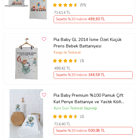
(55)
714
,14 TL
Sepette %30 İndirim
499
,90 TL
Pia Baby GL 2014 İsme Özel Küçük
Prens Bebek Battaniyesi
Kargo ile Teslimat
(3)
499
,42 TL
Sepette %30 İndirim
349
,59 TL
Pia Baby Premium %100 Pamuk Çift
Kat Penye Battaniye ve Yastık Kılıfı
Yenidoğan Erkek Bebek Hediyesi
Aynı Gün Teslimat Seçeneği
5058-10 (Ekru)
(2)
714
,40 TL
Sepette %30 İndirim
500
,08 TL