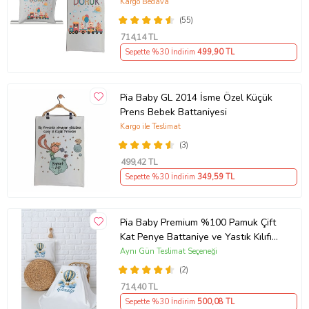
Kargo Bedava
(55)
714
,14 TL
Sepette %30 İndirim
499
,90 TL
Pia Baby GL 2014 İsme Özel Küçük
Prens Bebek Battaniyesi
Kargo ile Teslimat
(3)
499
,42 TL
Sepette %30 İndirim
349
,59 TL
Pia Baby Premium %100 Pamuk Çift
Kat Penye Battaniye ve Yastık Kılıfı
Yenidoğan Erkek Bebek Hediyesi
Aynı Gün Teslimat Seçeneği
5058-10 (Ekru)
(2)
714
,40 TL
Sepette %30 İndirim
500
,08 TL