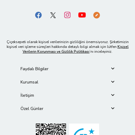
Çiçeksepeti olarak kişisel verilerinizin gizliliğini önemsiyoruz. Şirketimizin
kişisel veri işleme süreçleri hakkında detaylı bilgi almak için lütfen
Kişisel
Verilerin Korunması ve Gizlilik Politikası
’nı inceleyiniz.
Faydalı Bilgiler
Kurumsal
İletişim
Özel Günler