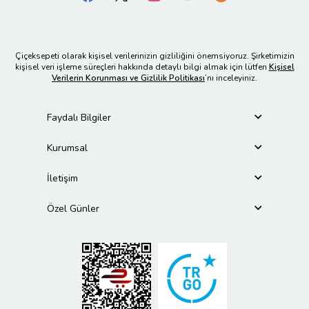
Çiçeksepeti olarak kişisel verilerinizin gizliliğini önemsiyoruz. Şirketimizin
kişisel veri işleme süreçleri hakkında detaylı bilgi almak için lütfen
Kişisel
Verilerin Korunması ve Gizlilik Politikası
’nı inceleyiniz.
Faydalı Bilgiler
Kurumsal
İletişim
Özel Günler