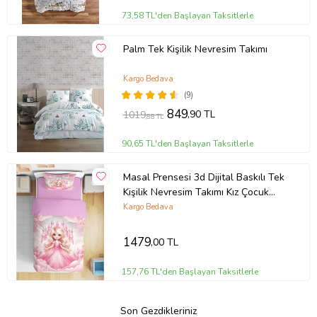
73,58 TL'den Başlayan Taksitlerle
Palm Tek Kişilik Nevresim Takımı
Kargo Bedava
(9)
849
,90 TL
1019
,88 TL
90,65 TL'den Başlayan Taksitlerle
Masal Prensesi 3d Dijital Baskılı Tek
Kişilik Nevresim Takımı Kız Çocuk
Genç Odası (Pudra Pembe)
Kargo Bedava
1479
,00 TL
157,76 TL'den Başlayan Taksitlerle
Son Gezdikleriniz