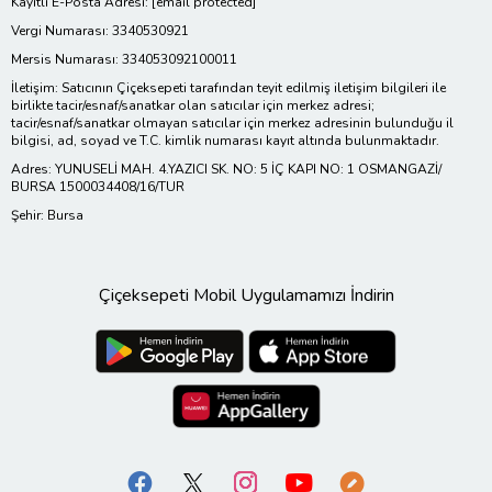
Kayıtlı E-Posta Adresi:
[email protected]
Vergi Numarası: 3340530921
Mersis Numarası: 334053092100011
İletişim: Satıcının Çiçeksepeti tarafından teyit edilmiş iletişim bilgileri ile
birlikte tacir/esnaf/sanatkar olan satıcılar için merkez adresi;
tacir/esnaf/sanatkar olmayan satıcılar için merkez adresinin bulunduğu il
bilgisi, ad, soyad ve T.C. kimlik numarası kayıt altında bulunmaktadır.
Adres: YUNUSELİ MAH. 4.YAZICI SK. NO: 5 İÇ KAPI NO: 1 OSMANGAZİ/
BURSA 1500034408/16/TUR
Şehir: Bursa
Çiçeksepeti Mobil Uygulamamızı İndirin