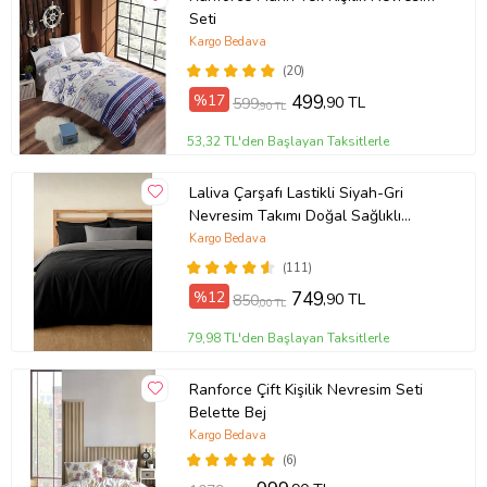
Seti
Kargo Bedava
(20)
%17
499
,90 TL
599
,90 TL
53,32 TL'den Başlayan Taksitlerle
Laliva Çarşafı Lastikli Siyah-Gri
Nevresim Takımı Doğal Sağlıklı
Pamuk Çift Kişilik Ranforce
Kargo Bedava
(111)
%12
749
,90 TL
850
,00 TL
79,98 TL'den Başlayan Taksitlerle
Ranforce Çift Kişilik Nevresim Seti
Belette Bej
Kargo Bedava
(6)