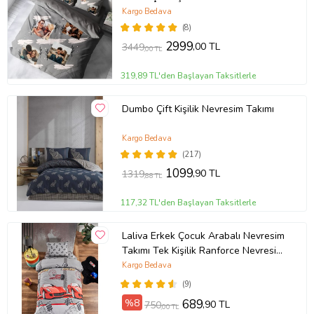
Kargo Bedava
(8)
2999
,00 TL
3449
,00 TL
319,89 TL'den Başlayan Taksitlerle
Dumbo Çift Kişilik Nevresim Takımı
Kargo Bedava
(217)
1099
,90 TL
1319
,88 TL
117,32 TL'den Başlayan Taksitlerle
Laliva Erkek Çocuk Arabalı Nevresim
Takımı Tek Kişilik Ranforce Nevresim
Takımı
Kargo Bedava
(9)
%8
689
,90 TL
750
,00 TL