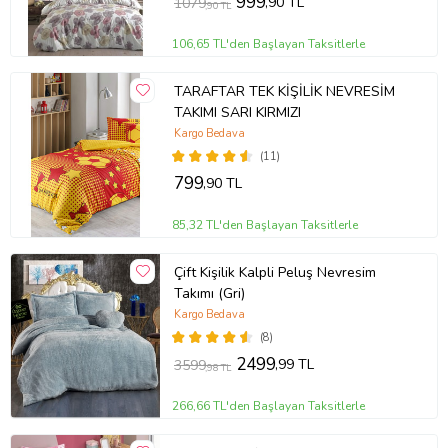
999
,90 TL
1079
,90 TL
106,65 TL'den Başlayan Taksitlerle
TARAFTAR TEK KİŞİLİK NEVRESİM
TAKIMI SARI KIRMIZI
Kargo Bedava
(11)
799
,90 TL
85,32 TL'den Başlayan Taksitlerle
Çift Kişilik Kalpli Peluş Nevresim
Takımı (Gri)
Kargo Bedava
(8)
2499
,99 TL
3599
,98 TL
266,66 TL'den Başlayan Taksitlerle