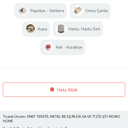
Papatya - Gerbera
Omuz Çanta
Kupa
Havlu, Havlu Seti
Kek - Kurabiye
Hata Bildir
Ticaret Ünvanı: ENEF TEKSTİL METAL BE.EŞ.İN.DA.SA.VE Tİ.LTD.ŞTİ-MONO
HOME