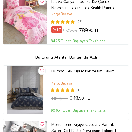
Laliva Çarşafı Lastikli Kız Çocuk
Nevresim Takımı Tek Kişilik Pamuk
Ranforce
Kargo Bedava
(26)
%17
789
,90 TL
950
,00 TL
84,25 TL'den Başlayan Taksitlerle
Bu Ürünü Alanlar Bunları da Aldı
Dumbo Tek Kişilik Nevresim Takımı
Kargo Bedava
(19)
849
,90 TL
1019
,88 TL
90,65 TL'den Başlayan Taksitlerle
MonoHome Kişiye Özel 3D Pamuk
Saten Çift Kişilik Nevresim Takımı 1