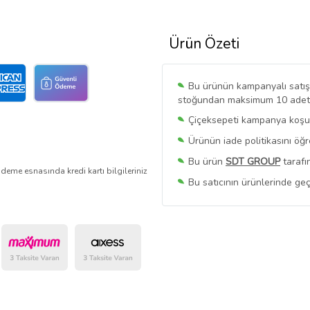
Ürün Özeti
Bu ürünün kampanyalı satışı 
stoğundan maksimum 10 adet sa
Çiçeksepeti kampanya koşull
Ürünün iade politikasını öğ
Bu ürün
SDT GROUP
tarafı
deme esnasında kredi kartı bilgileriniz
Bu satıcının ürünlerinde geç
Bu Satıcının
Tüm Ürünlerini
Ürün sayfasında gördüğünüz f
belirlenmektedir.