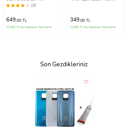
Güçlendirilmiş 3750mAh
Süper Kalite Cam -- Mavi
(3)
649
349
,00 TL
,00 TL
235,80 TL'den Başlayan Taksitlerle
126,80 TL'den Başlayan Taksitlerle
Son Gezdikleriniz