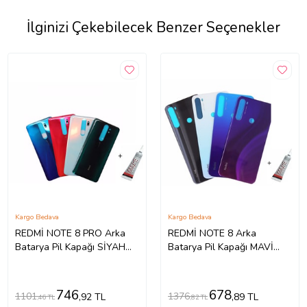
İlginizi Çekebilecek Benzer Seçenekler
Kargo Bedava
Kargo Bedava
REDMİ NOTE 8 PRO Arka
REDMİ NOTE 8 Arka
Batarya Pil Kapağı SİYAH
Batarya Pil Kapağı MAVİ
(B7000 15 ML Yapıştırıcı)
(B7000 15 ML Yapıştırıcı)
746
678
1101
1376
,92 TL
,89 TL
,46 TL
,82 TL