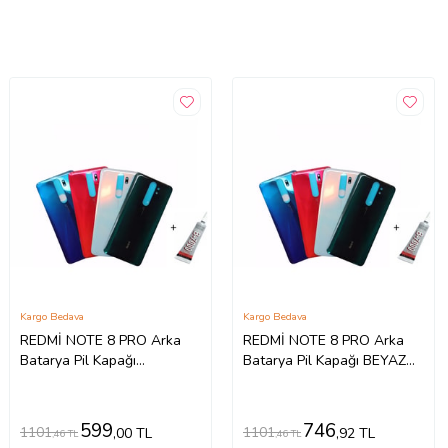
Kargo Bedava
Kargo Bedava
REDMİ NOTE 8 PRO Arka
REDMİ NOTE 8 PRO Arka
Batarya Pil Kapağı
Batarya Pil Kapağı BEYAZ
TURUNCU (B7000 15 ML
(B7000 15 ML Yapıştırıcı)
Yapıştırıcı)
599
746
1101
1101
,00 TL
,92 TL
,46 TL
,46 TL