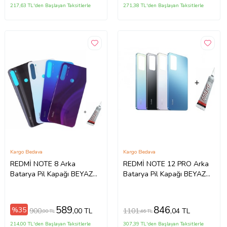
217,63 TL'den Başlayan Taksitlerle
271,38 TL'den Başlayan Taksitlerle
Kargo Bedava
Kargo Bedava
REDMİ NOTE 8 Arka
REDMİ NOTE 12 PRO Arka
Batarya Pil Kapağı BEYAZ
Batarya Pil Kapağı BEYAZ
(B7000 15 ML Yapıştırıcı)
(B7000 15 ML Yapıştırıcı)
589
846
%35
900
1101
,00 TL
,04 TL
,00 TL
,46 TL
214,00 TL'den Başlayan Taksitlerle
307,39 TL'den Başlayan Taksitlerle