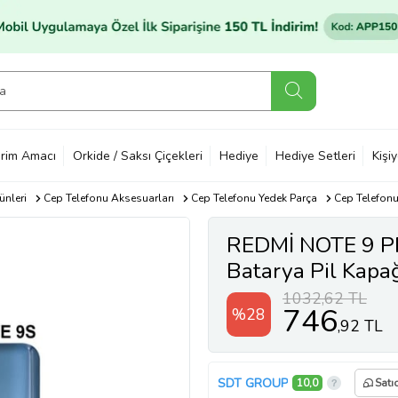
rim Amacı
Orkide / Saksı Çiçekleri
Hediye
Hediye Setleri
Kişi
ünleri
Cep Telefonu Aksesuarları
Cep Telefonu Yedek Parça
Cep Telefonu
REDMİ NOTE 9 P
Batarya Pil Kap
Yapıştırıcı)
1032,62 TL
746
%28
,92 TL
SDT GROUP
10,0
Satı