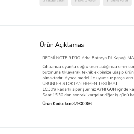
Ürün Açıklaması
REDMİ NOTE 9 PRO Arka Batarya Pil Kapağı MAVİ
Cihazınıza uyumlu doğru ürün aldığınıza emin ol
butonuna tıklayarak teknik ekibimize ulaşıp ürün u
olmaktadır. Ayrıca model ile uyumsuz parçaların z
ÜRÜNLER STOKTAN HEMEN TESLİMAT
15:30'a kadarki siparişleriniz,AYNI GÜN içinde k
Saat 15:30 dan sonraki kargolar,diğer iş günü k
Ürün Kodu:
kcm37900066