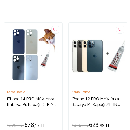
Kargo Bedava
Kargo Bedava
iPhone 14 PRO MAX Arka
iPhone 12 PRO MAX Arka
Batarya Pil Kapağı DERİN
Batarya Pil Kapağı ALTIN
MOR (B7000 15 ML
(B7000 15 ML Yapıştırıcı)
Yapıştırıcı)
678
629
1376
1376
,17 TL
,66 TL
,82 TL
,82 TL