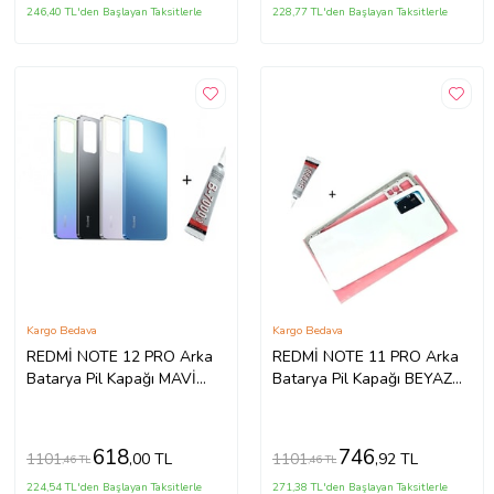
246,40 TL'den Başlayan Taksitlerle
228,77 TL'den Başlayan Taksitlerle
Kargo Bedava
Kargo Bedava
REDMİ NOTE 12 PRO Arka
REDMİ NOTE 11 PRO Arka
Batarya Pil Kapağı MAVİ
Batarya Pil Kapağı BEYAZ
(B7000 15 ML Yapıştırıcı)
(B7000 15 ML Yapıştırıcı)
618
746
1101
1101
,00 TL
,92 TL
,46 TL
,46 TL
224,54 TL'den Başlayan Taksitlerle
271,38 TL'den Başlayan Taksitlerle