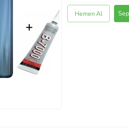
Sep
Hemen Al