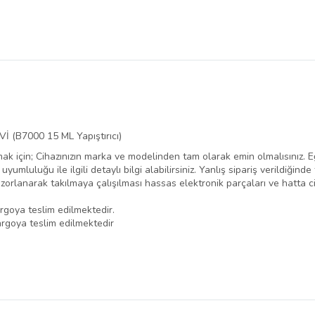
 (B7000 15 ML Yapıştırıcı)
mak için; Cihazınızın marka ve modelinden tam olarak emin olmalısınız.
yumluluğu ile ilgili detaylı bilgi alabilirsiniz. Yanlış sipariş verildiği
orlanarak takılmaya çalışılması hassas elektronik parçaları ve hatta ciha
argoya teslim edilmektedir.
argoya teslim edilmektedir