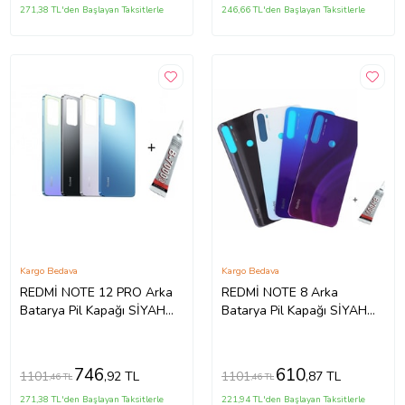
271,38 TL'den Başlayan Taksitlerle
246,66 TL'den Başlayan Taksitlerle
Kargo Bedava
Kargo Bedava
REDMİ NOTE 12 PRO Arka
REDMİ NOTE 8 Arka
Batarya Pil Kapağı SİYAH
Batarya Pil Kapağı SİYAH
(B7000 15 ML Yapıştırıcı)
(B7000 15 ML Yapıştırıcı)
746
610
1101
1101
,92 TL
,87 TL
,46 TL
,46 TL
271,38 TL'den Başlayan Taksitlerle
221,94 TL'den Başlayan Taksitlerle