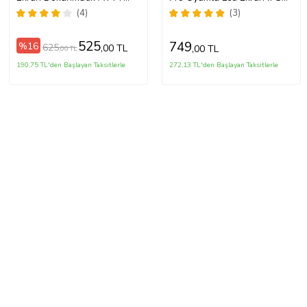
Kalite (Beyaz)
A++Süper Kalite
(4)
(3)
525
749
%16
625
,00 TL
,00 TL
,00 TL
190,75 TL'den Başlayan Taksitlerle
272,13 TL'den Başlayan Taksitlerle