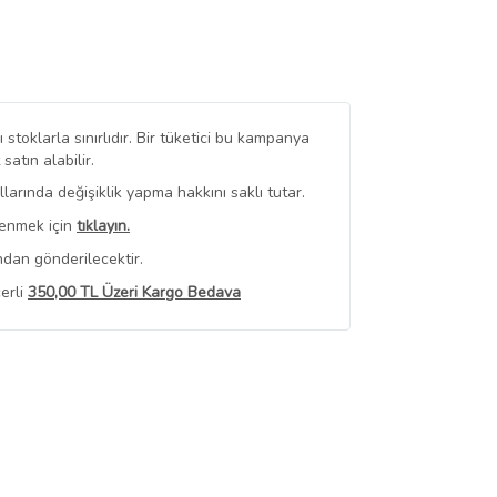
stoklarla sınırlıdır. Bir tüketici bu kampanya
tın alabilir.
arında değişiklik yapma hakkını saklı tutar.
renmek için
tıklayın.
ndan gönderilecektir.
erli
350,00 TL Üzeri Kargo Bedava
 Görüntüle
iyat bilgileri, satıcı tarafından