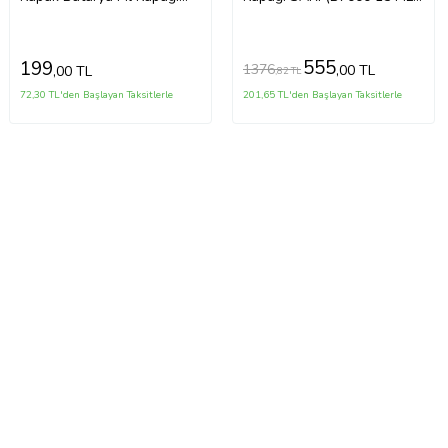
Laser Kesim Orjinal Kalite
Yapıştırıcı)
(Beyaz)
555
199
1376
,00 TL
,00 TL
,82 TL
72,30 TL'den Başlayan Taksitlerle
201,65 TL'den Başlayan Taksitlerle