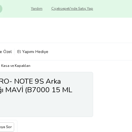
Yardım
Çiçeksepeti'nde Satış Yap
ye Özel
El Yapımı Hediye
 Kasa ve Kapakları
RO- NOTE 9S Arka
ağı MAVİ (B7000 15 ML
cıya Sor