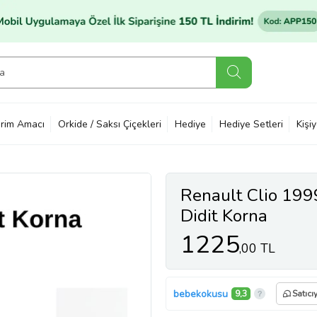
rim Amacı
Orkide / Saksı Çiçekleri
Hediye
Hediye Setleri
Kişi
Renault Clio 199
Didit Korna
1225
,00 TL
bebekokusu
9,3
Satıcı