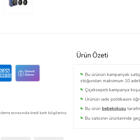
Ürün Özeti
Bu ürünün kampanyalı satışı 
stoğundan maksimum 10 adet sa
Çiçeksepeti kampanya koşull
Ürünün iade politikasını öğ
Bu ürün
bebekokusu
tarafın
deme esnasında kredi kartı bilgileriniz
Bu satıcının ürünlerinde geç
Bu Satıcının
Tüm Ürünlerini
Ürün sayfasında gördüğünüz f