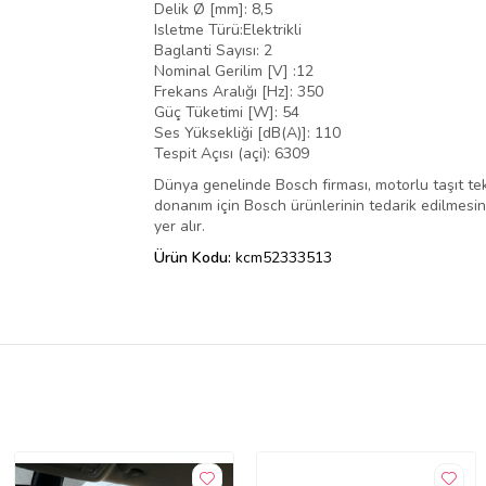
Delik Ø [mm]: 8,5
Isletme Türü:Elektrikli
Baglanti Sayısı: 2
Nominal Gerilim [V] :12
Frekans Aralığı [Hz]: 350
Güç Tüketimi [W]: 54
Ses Yüksekliği [dB(A)]: 110
Tespit Açısı (açi): 6309
Dünya genelinde Bosch firması, motorlu taşıt tek
donanım için Bosch ürünlerinin tedarik edilmesini,
yer alır.
Ürün Kodu:
kcm52333513