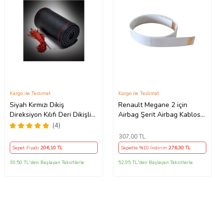
Kargo ile Teslimat
Kargo ile Teslimat
Siyah Kırmızı Dikiş
Renault Megane 2 için
Direksiyon Kılıfı Deri Dikişli
Airbag Şerit Airbag Kablosu
Direksiyon Kılıf Kokusuz Kılıf
7 PİN - 52 CM
(4)
307
,00 TL
Sepet Fiyatı
206
,10 TL
Sepette %10 İndirim
276
,30 TL
39,50 TL'den Başlayan Taksitlerle
52,95 TL'den Başlayan Taksitlerle