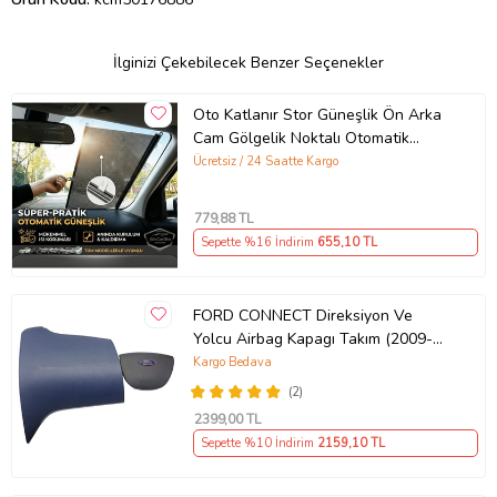
İlginizi Çekebilecek Benzer Seçenekler
Oto Katlanır Stor Güneşlik Ön Arka
Cam Gölgelik Noktalı Otomatik
Sürgülü Güneş Koruyucu Araba Suv
Ücretsiz / 24 Saatte Kargo
779
,88 TL
Sepette %16 İndirim
655
,10 TL
FORD CONNECT Direksiyon Ve
Yolcu Airbag Kapagı Takım (2009-
2014) İthal Üretim
Kargo Bedava
(2)
2399
,00 TL
Sepette %10 İndirim
2159
,10 TL