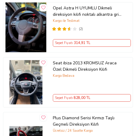
Opel Astra H UYUMLU Dikmeli
direksiyon kılıfı noktalı alkantra gri
yüzüklü ( 38×10.5CM )
Kargo ile Teslimat
(2)
Sepet Fiyatı
314
,91 TL
Seat ibiza 2013 KROMSUZ Araca
Özel Dikmeli Direksiyon Kılıfı
Kargo Bedava
Sepet Fiyatı
828
,00 TL
Plus Diamond Serisi Kırmızı Taşlı
Geçmeli Direksiyon Kılıfı
Ücretsiz / 24 Saatte Kargo