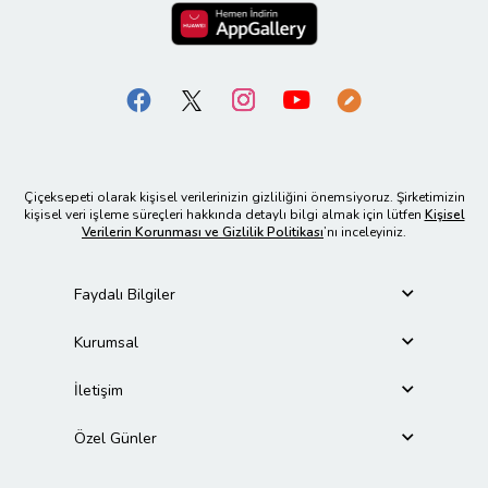
Çiçeksepeti olarak kişisel verilerinizin gizliliğini önemsiyoruz. Şirketimizin
kişisel veri işleme süreçleri hakkında detaylı bilgi almak için lütfen
Kişisel
Verilerin Korunması ve Gizlilik Politikası
’nı inceleyiniz.
Faydalı Bilgiler
Kurumsal
İletişim
Özel Günler