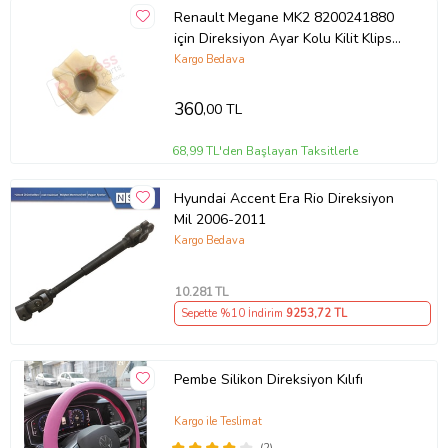
Renault Megane MK2 8200241880
için Direksiyon Ayar Kolu Kilit Klips
Plastiği
Kargo Bedava
360
,00 TL
68,99 TL'den Başlayan Taksitlerle
Hyundai Accent Era Rio Direksiyon
Mil 2006-2011
Kargo Bedava
10.281
TL
Sepette %10 İndirim
9253
,72 TL
Pembe Silikon Direksiyon Kılıfı
Kargo ile Teslimat