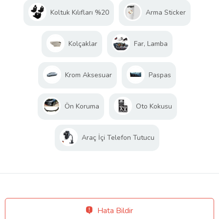
Koltuk Kılıfları %20
Arma Sticker
Kolçaklar
Far, Lamba
Krom Aksesuar
Paspas
Ön Koruma
Oto Kokusu
Araç İçi Telefon Tutucu
Hata Bildir