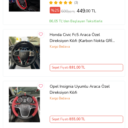
(3)
%25
449
,00 TL
600
,00 TL
86,05 TL'den Başlayan Taksitlerle
Honda Civic Fc5 Araca Özel
Direksiyon Kılıfı (Karbon Nokta GRİ
YÜZÜK)
Kargo Bedava
Sepet Fiyatı
891
,00 TL
Opel Insignia Uyumlu Araca Özel
Direksiyon Kılıfı
Kargo Bedava
Sepet Fiyatı
855
,00 TL