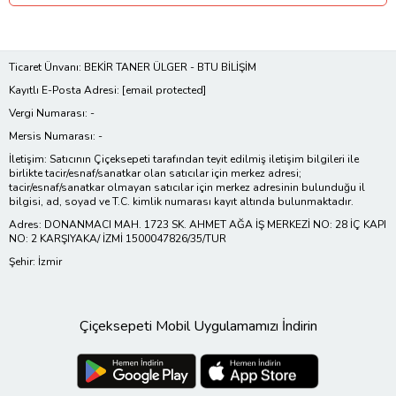
Ticaret Ünvanı: BEKİR TANER ÜLGER - BTU BİLİŞİM
Kayıtlı E-Posta Adresi:
[email protected]
Vergi Numarası: -
Mersis Numarası: -
İletişim: Satıcının Çiçeksepeti tarafından teyit edilmiş iletişim bilgileri ile
birlikte tacir/esnaf/sanatkar olan satıcılar için merkez adresi;
tacir/esnaf/sanatkar olmayan satıcılar için merkez adresinin bulunduğu il
bilgisi, ad, soyad ve T.C. kimlik numarası kayıt altında bulunmaktadır.
Adres: DONANMACI MAH. 1723 SK. AHMET AĞA İŞ MERKEZİ NO: 28 İÇ KAPI
NO: 2 KARŞIYAKA/ İZMİ 1500047826/35/TUR
Şehir: İzmir
Çiçeksepeti Mobil Uygulamamızı İndirin