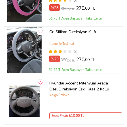
(2)
%23
270
,00 TL
350
,00 TL
51,75 TL'den Başlayan Taksitlerle
Gri Silikon Direksiyon Kılıfı
Kargo ile Teslimat
(2)
%23
270
,00 TL
350
,00 TL
51,75 TL'den Başlayan Taksitlerle
Hyundai Accent Milenyum Araca
Özel Direksiyon Eski Kasa 2 Kollu
Kargo Bedava
Sepet Fiyatı
810
,00 TL