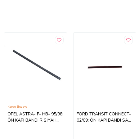
Kargo Bedava
OPEL ASTRA- F- HB- 95/98;
FORD TRANSIT CONNECT-
ÖN KAPI BANDI R SİYAH
02/09; ÖN KAPI BANDI SAĞ
5171492 752-2259
SİYAH 3T16 V20938
AAYBB4 868-2259