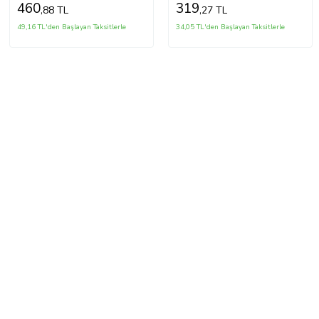
460
319
,88 TL
,27 TL
49,16 TL'den Başlayan Taksitlerle
34,05 TL'den Başlayan Taksitlerle