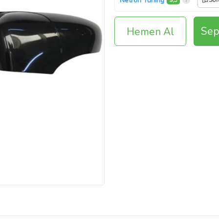
Netron Tuning
9,3
Sor
Sep
Hemen Al