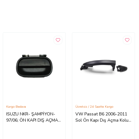
Kargo Bedava
Ücretsiz / 24 Saatte Kargo
ISUZU NKR- ŞAMPİYON-
VW Passat B6 2006-2011
97/06; ÖN KAPI DIŞ AÇMA
Sol Ön Kapı Dış Açma Kolu
KOLU SOL SİYAH
3C0837205
(PÜTÜRLÜ TİP) (TEK
TEKER) (TYG) 8-978521