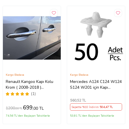
Kargo Bedava
Kargo Bedava
Renault Kangoo Kapı Kolu
Mercedes A124 C124 W124
Krom ( 2008-2018 )
S124 W201 için Kapı
Paslanmaz Çelik 8 Parça
Kaplama Klips - 50 Adet
(1)
560
,52 TL
699
Sepette %10 İndirim
504
,47 TL
1200
,00 TL
,00 TL
74,56 TL'den Başlayan Taksitlerle
53,81 TL'den Başlayan Taksitlerle