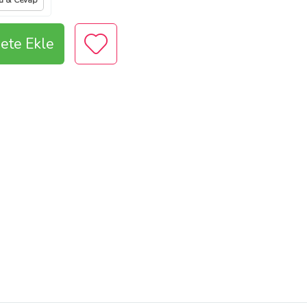
u & Cevap
ete Ekle