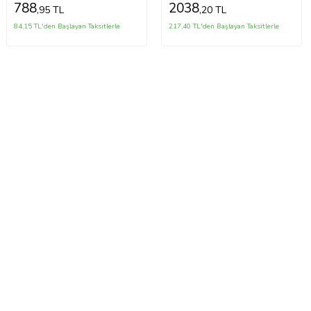
788
2038
,95 TL
,20 TL
84,15 TL'den Başlayan Taksitlerle
217,40 TL'den Başlayan Taksitlerle