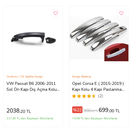
Ücretsiz / 24 Saatte Kargo
Kargo Bedava
VW Passat B6 2006-2011
Opel Corsa E ( 2015-2019 )
Sol Ön Kapı Dış Açma Kolu
Kapı Kolu 4 Kapı Paslanmaz
3C0837205
Çelik Krom
(2)
699
2038
%22
900
,00 TL
,20 TL
,00 TL
217,40 TL'den Başlayan Taksitlerle
74,56 TL'den Başlayan Taksitlerle