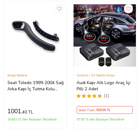
Kargo Bedava
Ücretsiz / 24 Saatte Kargo
Seat Toledo 1999-2004 Sağ
Audi Kapı Altı Logo Araç İçi
Arka Kapı İç Tutma Kolu
Pilli 2 Adet
1M0867198B
(1)
1001
Sepet Fiyatı
539
,99 TL
,40 TL
106,81 TL'den Başlayan Taksitlerle
57,59 TL'den Başlayan Taksitlerle