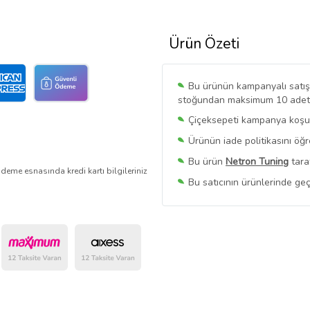
Ürün Özeti
Bu ürünün kampanyalı satışı 
stoğundan maksimum 10 adet sa
Çiçeksepeti kampanya koşull
Ürünün iade politikasını öğ
Bu ürün
Netron Tuning
tara
deme esnasında kredi kartı bilgileriniz
Bu satıcının ürünlerinde geç
Bu Satıcının
Tüm Ürünlerini
Ürün sayfasında gördüğünüz f
belirlenmektedir.