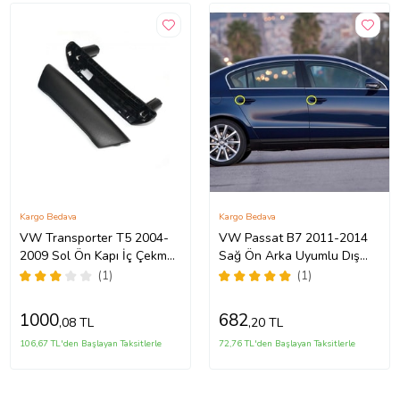
Kargo Bedava
Kargo Bedava
VW Transporter T5 2004-
VW Passat B7 2011-2014
2009 Sol Ön Kapı İç Çekme
Sağ Ön Arka Uyumlu Dış
Kolu 7H0867179B
Kapı Kolu Kapağı
(1)
(1)
3C0837880A
1000
682
,08 TL
,20 TL
106,67 TL'den Başlayan Taksitlerle
72,76 TL'den Başlayan Taksitlerle