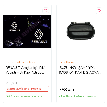
Ücretsiz / 24 Saatte Kargo
Kargo Bedava
RENAULT Araçlar Için Pilli
ISUZU NKR- ŞAMPİYON-
Yapıştırmalı Kapı Altı Led
97/06; ÖN KAPI DIŞ AÇMA
Logo
KOLU SOL SİYAH
(PÜTÜRLÜ TİP) (TEK
750
,00 TL
TEKER) (TYG) 8-978521
788
Sepette %10 İndirim
675
,00 TL
,95 TL
72,00 TL'den Başlayan Taksitlerle
84,15 TL'den Başlayan Taksitlerle