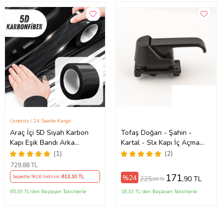
Ücretsiz / 24 Saatte Kargo
Araç İçi 5D Siyah Karbon
Tofaş Doğan - Şahin -
Kapı Eşik Bandı Arka
Kartal - Slx Kapı İç Açma
Tampon Eşiği Koruma
Kolu 85004909
(1)
(2)
Folyosu Yapışkanlı İthal 5
729
,88 TL
Metre
171
%24
Sepette %16 İndirim
613
,10 TL
225
,90 TL
,00 TL
65,39 TL'den Başlayan Taksitlerle
18,33 TL'den Başlayan Taksitlerle