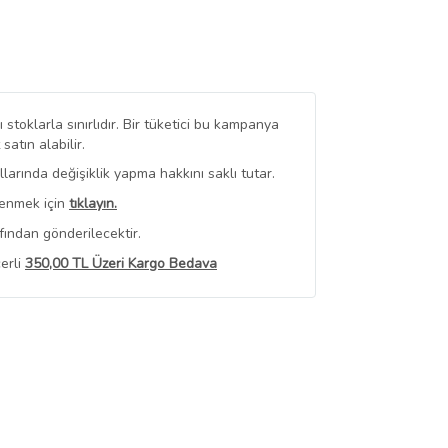
stoklarla sınırlıdır. Bir tüketici bu kampanya
tın alabilir.
arında değişiklik yapma hakkını saklı tutar.
renmek için
tıklayın.
fından gönderilecektir.
erli
350,00 TL Üzeri Kargo Bedava
 Görüntüle
iyat bilgileri, satıcı tarafından