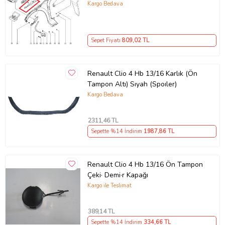
(Orta Kısım) (Sac) (Eagle Body)
Kargo Bedava
Sepet Fiyatı
809
,02 TL
Renault Clio 4 Hb 13/16 Karlık (Ön
Tampon Altı) Sıyah (Spoıler)
Kargo Bedava
2311
,46 TL
Sepette %14 İndirim
1987
,86 TL
Renault Clio 4 Hb 13/16 Ön Tampon
Çeki· Demi·r Kapağı
Kargo ile Teslimat
389
,14 TL
Sepette %14 İndirim
334
,66 TL