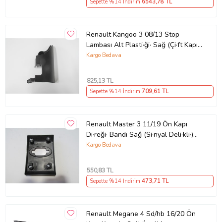
Sepette %14 İndirim
6543
,78 TL
Renault Kangoo 3 08/13 Stop
Lambası Alt Plasti·ği· Sağ (Çi·ft Kapı)
(Pleksan)
Kargo Bedava
825
,13 TL
Sepette %14 İndirim
709
,61 TL
Renault Master 3 11/19 Ön Kapı
Di·reği· Bandı Sağ (Si·nyal Deli·kli·)
Si·yah
Kargo Bedava
550
,83 TL
Sepette %14 İndirim
473
,71 TL
Renault Megane 4 Sd/hb 16/20 Ön