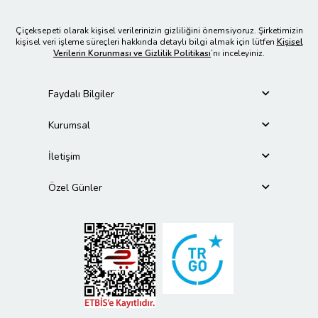
Çiçeksepeti olarak kişisel verilerinizin gizliliğini önemsiyoruz. Şirketimizin
kişisel veri işleme süreçleri hakkında detaylı bilgi almak için lütfen
Kişisel
Verilerin Korunması ve Gizlilik Politikası
’nı inceleyiniz.
Faydalı Bilgiler
Kurumsal
İletişim
Özel Günler