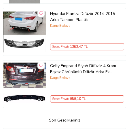
Hyundai Elantra Difüzör 2014-2015
Arka Tampon Plastik
Kargo Bedava
Sepet Fiyatı
1282
,47 TL
Gelly Emgrand Siyah Difüzör 4 Krom
Egzoz Görünümlü Difizör Arka Ek
Body Kit
Kargo Bedava
Sepet Fiyatı
989
,10 TL
Son Gezdikleriniz