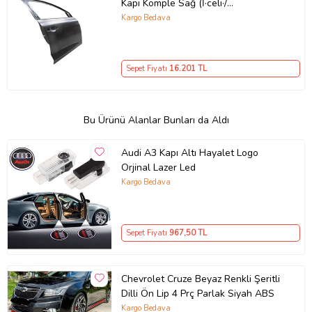
Kapı Komple Sağ (İ·celi·/
çekomasti·kli·) (Tw)
Kargo Bedava
Sepet Fiyatı
16.201
TL
Bu Ürünü Alanlar Bunları da Aldı
Audi A3 Kapı Altı Hayalet Logo
Orjinal Lazer Led
Kargo Bedava
Sepet Fiyatı
967
,50 TL
Chevrolet Cruze Beyaz Renkli Şeritli
Dilli Ön Lip 4 Prç Parlak Siyah ABS
Kargo Bedava