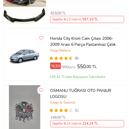
619
,00 TL
Sepette %10 İndirim
557
,10 TL
Honda City Krom Cam Çıtası 2006-
2009 Arası 6 Parça Paslanmaz Çelik
Kargo Bedava
(6)
%39
550
,00 TL
900
,00 TL
105,41 TL'den Başlayan Taksitlerle
OSMANLI TUĞRASI OTO PANJUR
LOGOSU
Kargo ile Teslimat
(1)
249
,00 TL
Sepette %14 İndirim
214
,14 TL