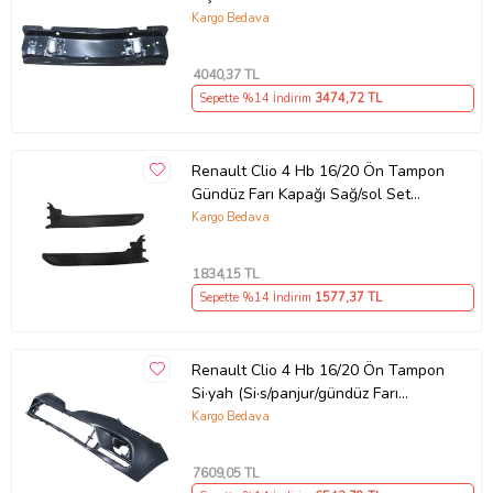
Kargo Bedava
4040
,37 TL
Sepette %14 İndirim
3474
,72 TL
Renault Clio 4 Hb 16/20 Ön Tampon
Gündüz Farı Kapağı Sağ/sol Set
(2parça)(tyg)
Kargo Bedava
1834
,15 TL
Sepette %14 İndirim
1577
,37 TL
Renault Clio 4 Hb 16/20 Ön Tampon
Si·yah (Si·s/panjur/gündüz Farı
Deli·kli·/sensörsüz) (Tyg)
Kargo Bedava
7609
,05 TL