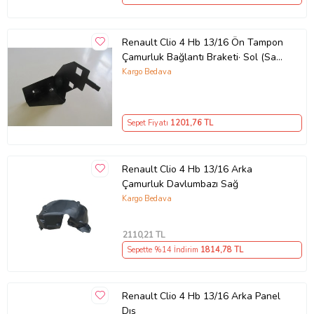
Renault Clio 4 Hb 13/16 Ön Tampon
Çamurluk Bağlantı Braketi· Sol (Sac)
(Eagle Body)
Kargo Bedava
Sepet Fiyatı
1201
,76 TL
Renault Clio 4 Hb 13/16 Arka
Çamurluk Davlumbazı Sağ
Kargo Bedava
2110
,21 TL
Sepette %14 İndirim
1814
,78 TL
Renault Clio 4 Hb 13/16 Arka Panel
Dış