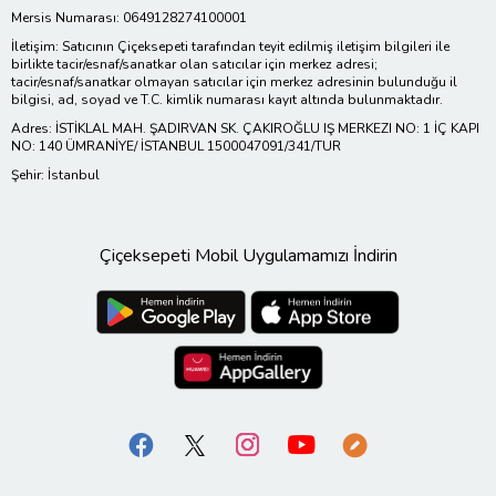
Mersis Numarası: 0649128274100001
İletişim: Satıcının Çiçeksepeti tarafından teyit edilmiş iletişim bilgileri ile
birlikte tacir/esnaf/sanatkar olan satıcılar için merkez adresi;
tacir/esnaf/sanatkar olmayan satıcılar için merkez adresinin bulunduğu il
bilgisi, ad, soyad ve T.C. kimlik numarası kayıt altında bulunmaktadır.
Adres: İSTİKLAL MAH. ŞADIRVAN SK. ÇAKIROĞLU IŞ MERKEZI NO: 1 İÇ KAPI
NO: 140 ÜMRANİYE/ İSTANBUL 1500047091/341/TUR
Şehir: İstanbul
Çiçeksepeti Mobil Uygulamamızı İndirin