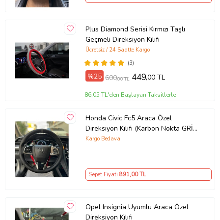
Plus Diamond Serisi Kırmızı Taşlı
Geçmeli Direksiyon Kılıfı
Ücretsiz / 24 Saatte Kargo
(3)
%25
449
,00 TL
600
,00 TL
86,05 TL'den Başlayan Taksitlerle
Honda Civic Fc5 Araca Özel
Direksiyon Kılıfı (Karbon Nokta GRİ
YÜZÜK)
Kargo Bedava
Sepet Fiyatı
891
,00 TL
Opel Insignia Uyumlu Araca Özel
Direksiyon Kılıfı