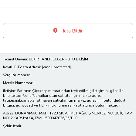
Hata Bildir
Ticaret Ünvanı: BEKİR TANER ÜLGER - BTU BİLİŞİM
Kayıtlı E-Posta Adresi:
[email protected]
Vergi Numarası: -
Mersis Numarası: -
İletişim: Satıcının Çiçeksepeti tarafından teyit edilmiş iletişim bilgileri ile
birlikte tacir/esnaf/sanatkar olan satıcılar için merkez adresi;
tacir/esnaf/sanatkar olmayan satıcılar için merkez adresinin bulunduğu il
bilgisi, ad, soyad ve T.C. kimlik numarası kayıt altında bulunmaktadır.
Adres: DONANMACI MAH. 1723 SK. AHMET AĞA İŞ MERKEZİ NO: 28 İÇ KAPI
NO: 2 KARŞIYAKA/ İZMİ 1500047826/35/TUR
Şehir: İzmir