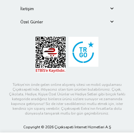
İletişim
Özel Günler
Türkiye’nin önde gelen online alışveriş sitesi ve mobil uygulaması
Çiçeksepeti’nde, ihtiyacınız olan tüm ürünleri bulabilirsiniz. Çiçek,
Çikolata, Hediye, Kişiye Özel Ürünler ve Hediye Setleri gibi birçok farklı
kategoride aradığınız binlerce ürünü sizlere sunuyor ve zamanında
kapınıza getiriyoruz! Siz de ister sevdiklerinizi mutlu etmek için, ister
kendiniz için sipariş verebilir; Çiçeksepeti Extra’nın fırsatlarla dolu
dünyasıyla tanışarak mutlu bir gün geçirebilirsiniz.
Copyright © 2026 Çiçeksepeti İnternet Hizmetleri A.Ş