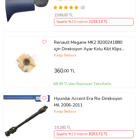
(2)
2399
,00 TL
Sepette %10 İndirim
2159
,10 TL
Renault Megane MK2 8200241880
için Direksiyon Ayar Kolu Kilit Klips
Plastiği
Kargo Bedava
360
,00 TL
68,99 TL'den Başlayan Taksitlerle
Hyundai Accent Era Rio Direksiyon
Mil 2006-2011
Kargo Bedava
10.281
TL
Sepette %10 İndirim
9253
,72 TL