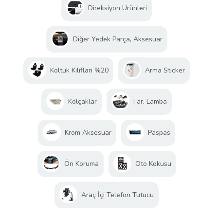
Direksiyon Ürünleri
Diğer Yedek Parça, Aksesuar
Koltuk Kılıfları %20
Arma Sticker
Kolçaklar
Far, Lamba
Krom Aksesuar
Paspas
Ön Koruma
Oto Kokusu
Araç İçi Telefon Tutucu