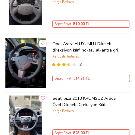
Kargo Bedava
Sepet Fiyatı
810
,00 TL
Opel Astra H UYUMLU Dikmeli
direksiyon kılıfı noktalı alkantra gri
yüzüklü ( 38×10.5CM )
Kargo ile Teslimat
(2)
Sepet Fiyatı
314
,91 TL
Seat ibiza 2013 KROMSUZ Araca
Özel Dikmeli Direksiyon Kılıfı
Kargo Bedava
Sepet Fiyatı
828
,00 TL