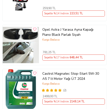
259
,90 TL
Sepette %14 İndirim
223
,51 TL
Opel Astra J Yarasa Ayna Kapağı
Piano Black Parlak Siyah
Kargo Bedava
781
,25 TL
Sepette %17 İndirim
648
,44 TL
Castrol Magnatec Stop-Start 5W-30
A5 7 lt Motor Yağı Ü.T 2024
Kargo Bedava
(2)
2499
,00 TL
Sepette %14 İndirim
2149
,14 TL