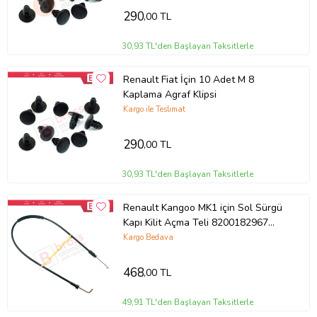
290
,00 TL
30,93 TL'den Başlayan Taksitlerle
Renault Fiat İçin 10 Adet M 8
Kaplama Agraf Klipsi
Kargo ile Teslimat
290
,00 TL
30,93 TL'den Başlayan Taksitlerle
Renault Kangoo MK1 için Sol Sürgü
Kapı Kilit Açma Teli 8200182967
7700354977
Kargo Bedava
468
,00 TL
49,91 TL'den Başlayan Taksitlerle