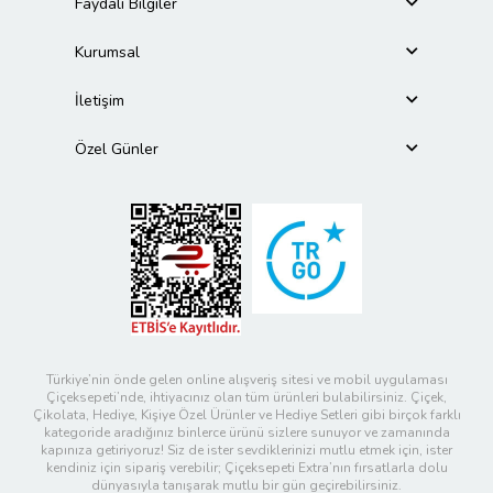
Faydalı Bilgiler
Kurumsal
İletişim
Özel Günler
Türkiye’nin önde gelen online alışveriş sitesi ve mobil uygulaması
Çiçeksepeti’nde, ihtiyacınız olan tüm ürünleri bulabilirsiniz. Çiçek,
Çikolata, Hediye, Kişiye Özel Ürünler ve Hediye Setleri gibi birçok farklı
kategoride aradığınız binlerce ürünü sizlere sunuyor ve zamanında
kapınıza getiriyoruz! Siz de ister sevdiklerinizi mutlu etmek için, ister
kendiniz için sipariş verebilir; Çiçeksepeti Extra’nın fırsatlarla dolu
dünyasıyla tanışarak mutlu bir gün geçirebilirsiniz.