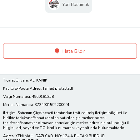
Yan Basamak
Hata Bildir
Ticaret Ünvanı: ALİ KANIK
Kayıtlı E-Posta Adresi:
[email protected]
Vergi Numarası: 4960181258
Mersis Numarası: 3724901592200001
İletişim: Satıcının Çiçeksepeti tarafından teyit edilmiş iletişim bilgileri ile
birlikte tacir/esnaf/sanatkar olan satıcılar için merkez adresi;
tacir/esnaf/sanatkar olmayan satıcılar için merkez adresinin bulunduğu il
bilgisi, ad, soyad ve T.C. kimlik numarası kayıt altında bulunmaktadır.
Adres: YENİ MAH. GAZİ CAD. NO: 124 A BUCAK/ BURDUR