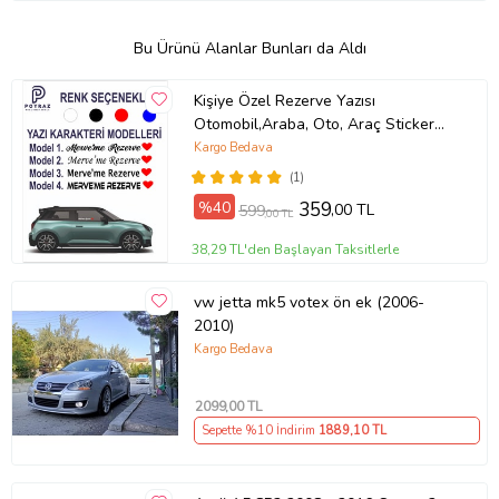
Bu Ürünü Alanlar Bunları da Aldı
Kişiye Özel Rezerve Yazısı
Otomobil,Araba, Oto, Araç Sticker
(Parlak Beyaz)
Kargo Bedava
(1)
%40
359
,00 TL
599
,00 TL
38,29 TL'den Başlayan Taksitlerle
vw jetta mk5 votex ön ek (2006-
2010)
Kargo Bedava
2099
,00 TL
Sepette %10 İndirim
1889
,10 TL