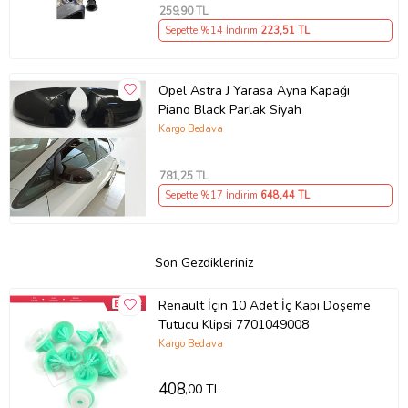
259
,90 TL
Sepette %14 İndirim
223
,51 TL
Opel Astra J Yarasa Ayna Kapağı
Piano Black Parlak Siyah
Kargo Bedava
781
,25 TL
Sepette %17 İndirim
648
,44 TL
Son Gezdikleriniz
Renault İçin 10 Adet İç Kapı Döşeme
Tutucu Klipsi 7701049008
Kargo Bedava
408
,00 TL