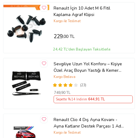
Renault İçin 10 Adet M 6 Fitil
Kaplama Agraf Klipsi
Kargo ile Teslimat
229
,00 TL
24,42 TL'den Başlayan Taksitlerle
Sevgiliye Uzun Yol Konforu – Kişiye
Özel Araç Boyun Yastığı & Kemer
Pedi Hediye Seti
Kargo Bedava
(23)
749
,90 TL
Sepette %14 İndirim
644
,91 TL
Renault Clio 4 Dış Ayna Kovanı -
Ayna Katlanır Destek Parçası 1 Adet
490307706 M3625
Kargo ile Teslimat