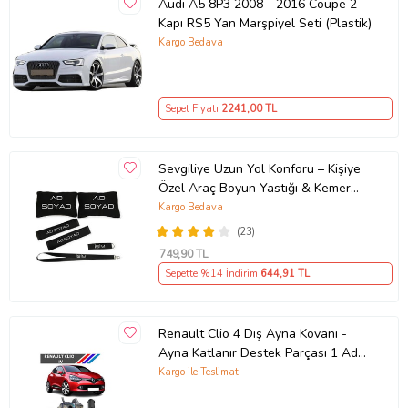
Audi A5 8P3 2008 - 2016 Coupe 2
Kapı RS5 Yan Marşpiyel Seti (Plastik)
Kargo Bedava
Sepet Fiyatı
2241
,00 TL
Sevgiliye Uzun Yol Konforu – Kişiye
Özel Araç Boyun Yastığı & Kemer
Pedi Hediye Seti
Kargo Bedava
(23)
749
,90 TL
Sepette %14 İndirim
644
,91 TL
Renault Clio 4 Dış Ayna Kovanı -
Ayna Katlanır Destek Parçası 1 Adet
490307706 M3625
Kargo ile Teslimat