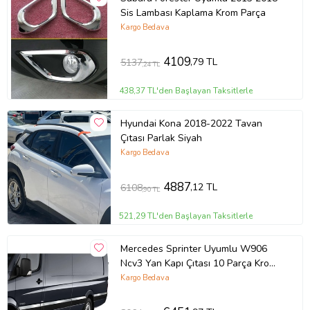
Sis Lambası Kaplama Krom Parça
Kargo Bedava
4109
,79 TL
5137
,24 TL
438,37 TL'den Başlayan Taksitlerle
Hyundai Kona 2018-2022 Tavan
Çıtası Parlak Siyah
Kargo Bedava
4887
,12 TL
6108
,90 TL
521,29 TL'den Başlayan Taksitlerle
Mercedes Sprinter Uyumlu W906
Ncv3 Yan Kapı Çıtası 10 Parça Krom
(Extra Uzun) 2006 Ve Sonrası
Kargo Bedava