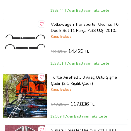
ambalajlarla
kargoda zarar görmeyecek şekilde paketlenerek tarafınıza
1293,44 TL'den Başlayan Taksitlerle
ulaştırılır. %100 Müşteri memnuniyeti garantisiyle.
Güvenli Teslimat
Volkswagen Transporter Uyumlu T6
Dodik Set 11 Parça ABS U.Ş. 2010
Siparişleriniz darbe emici özel ambalajlarla, kargoda zarar
görmeyecek şekilde paketlenerek tarafınıza ulaştırılır. %100
2014 Model Arası
Kargo Bedava
Müşteri memnuniyeti garantisiyle.
Ürün Kodu:
kcm17317072
14.423
TL
18.029
TL
1538,51 TL'den Başlayan Taksitlerle
Turtle AirShell 3.0 Araç Üstü Şişme
Çadır (2-3 Kişilik Çadır)
Kargo Bedava
117.836
TL
147.295
TL
12.569 TL'den Başlayan Taksitlerle
Subaru Forester Uyumlu 2013 2018