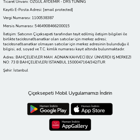
Ticaret Ünvanı: ÖZGÜL AYDEMİR - DRS TUNING
Kayıtlı E-Posta Adresi:
[email protected]
Vergi Numarası: 1100538387
Mersis Numarası: 5464908466200015
İletişim: Satıcının Çiçeksepeti tarafından teyit edilmiş iletişim bilgileri ile
birlikte tacir/esnaf/sanatkar olan satıcılar için merkez adresi;
tacir/esnaf/sanatkar olmayan satıcılar için merkez adresinin bulunduğu il
bilgisi, ad, soyad ve T.C. kimlik numarası kayıt altında bulunmaktadır.
Adres: BAHÇELİEVLER MAH. ADNAN KAHVECİ BLV. ÜNVERDI IŞ MERKEZI
NO: 73 B BAHÇELİEVLER/ İSTANBUL 1500047164/342/TUR
Şehir: İstanbul
Çiçeksepeti Mobil Uygulamamızı İndirin