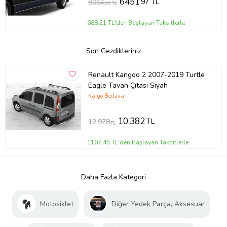
6451
,97 TL
8064
,96 TL
688,21 TL'den Başlayan Taksitlerle
Son Gezdikleriniz
Renault Kangoo 2 2007-2019 Turtle
Eagle Tavan Çıtası Siyah
Kargo Bedava
10.382
TL
12.978
TL
1107,45 TL'den Başlayan Taksitlerle
Daha Fazla Kategori
Motosiklet
Diğer Yedek Parça, Aksesuar