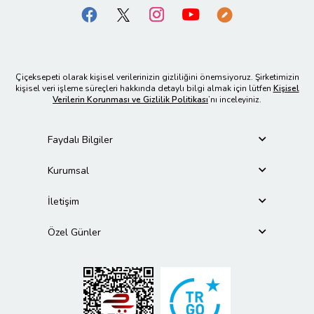
Çiçeksepeti olarak kişisel verilerinizin gizliliğini önemsiyoruz. Şirketimizin
kişisel veri işleme süreçleri hakkında detaylı bilgi almak için lütfen
Kişisel
Verilerin Korunması ve Gizlilik Politikası
’nı inceleyiniz.
Faydalı Bilgiler
Kurumsal
İletişim
Özel Günler