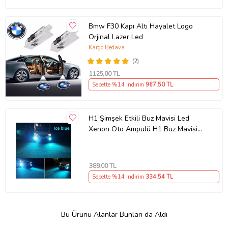
Bmw F30 Kapı Altı Hayalet Logo
Orjinal Lazer Led
Kargo Bedava
(2)
1125
,00 TL
Sepette %14 İndirim
967
,50 TL
H1 Şimşek Etkili Buz Mavisi Led
Xenon Oto Ampulü H1 Buz Mavisi
Led Zenon
389
,00 TL
Sepette %14 İndirim
334
,54 TL
Bu Ürünü Alanlar Bunları da Aldı