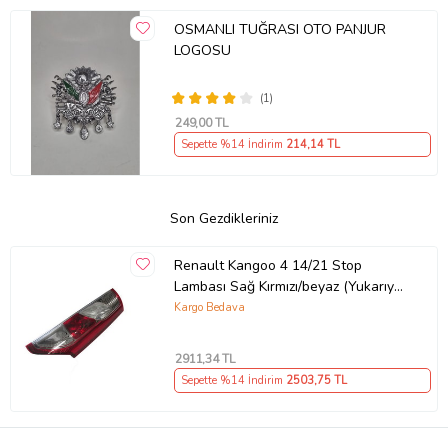
OSMANLI TUĞRASI OTO PANJUR
LOGOSU
(1)
249
,00 TL
Sepette %14 İndirim
214
,14 TL
Son Gezdikleriniz
Renault Kangoo 4 14/21 Stop
Lambası Sağ Kırmızı/beyaz (Yukarıya
Açılan Ti·p) 1kapı (Mars)
Kargo Bedava
2911
,34 TL
Sepette %14 İndirim
2503
,75 TL