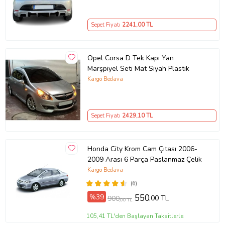
Sepet Fiyatı
2241
,00 TL
Opel Corsa D Tek Kapı Yan
Marşpiyel Seti Mat Siyah Plastik
Kargo Bedava
Sepet Fiyatı
2429
,10 TL
Honda City Krom Cam Çıtası 2006-
2009 Arası 6 Parça Paslanmaz Çelik
Kargo Bedava
(6)
%39
550
,00 TL
900
,00 TL
105,41 TL'den Başlayan Taksitlerle