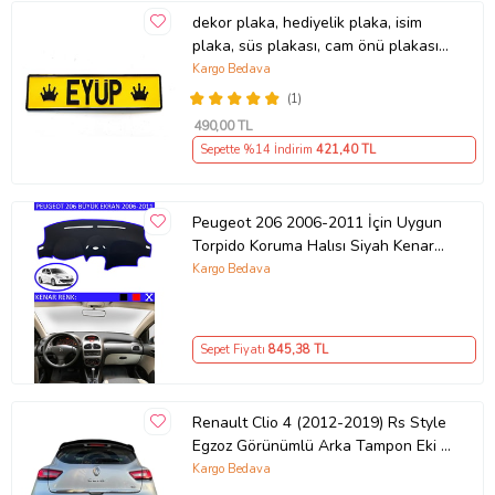
dekor plaka, hediyelik plaka, isim
plaka, süs plakası, cam önü plakası,
tırcı plakası (Sarı-Siyah)
Kargo Bedava
(1)
490
,00 TL
Sepette %14 İndirim
421
,40 TL
Peugeot 206 2006-2011 İçin Uygun
Torpido Koruma Halısı Siyah Kenar
Renk Mavi
Kargo Bedava
Sepet Fiyatı
845
,38 TL
Renault Clio 4 (2012-2019) Rs Style
Egzoz Görünümlü Arka Tampon Eki -
Difüzör (Plastik)
Kargo Bedava