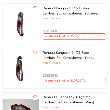
Renault Kangoo 4 14/21 Stop
Lambası Sol Kırmızı/beyaz (Yukarıya
Açılan Ti·p) 1kapı (Mars)
Kargo Bedava
2911
,34 TL
Sepette %14 İndirim
2503
,75 TL
Renault Kangoo 4 14/21 Stop
Lambası Sol Kırmızı/beyaz (Yana
Açılan Ti·p) 2kapı (Mars)
Kargo Bedava
2682
,89 TL
Sepette %14 İndirim
2307
,29 TL
Renault Fluence 09/16 I·ç Stop
Lambası Sağ Kırmızı/beyaz (Mars)
Kargo Bedava