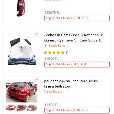
(mars)
2220
,75 TL
Sepette %14 İndirim
1909
,85 TL
Araba Ön Cam Güneşlik Katlanabilir
Güneşlik Şemsiye Ön Cam Gölgelik
ESNEK (Sarı)
24 Saatte Kargo
(1)
399
,00 TL
Sepette %14 İndirim
343
,14 TL
peugeot 206 hb 1999.2005 uyumlı
kırmızı ledli stop
Kargo Bedava
11.500
TL
Sepette %14 İndirim
9890
,00 TL