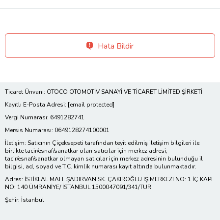
Hata Bildir
Ticaret Ünvanı: OTOCO OTOMOTİV SANAYİ VE TİCARET LİMİTED ŞİRKETİ
Kayıtlı E-Posta Adresi:
[email protected]
Vergi Numarası: 6491282741
Mersis Numarası: 0649128274100001
İletişim: Satıcının Çiçeksepeti tarafından teyit edilmiş iletişim bilgileri ile
birlikte tacir/esnaf/sanatkar olan satıcılar için merkez adresi;
tacir/esnaf/sanatkar olmayan satıcılar için merkez adresinin bulunduğu il
bilgisi, ad, soyad ve T.C. kimlik numarası kayıt altında bulunmaktadır.
Adres: İSTİKLAL MAH. ŞADIRVAN SK. ÇAKIROĞLU IŞ MERKEZI NO: 1 İÇ KAPI
NO: 140 ÜMRANİYE/ İSTANBUL 1500047091/341/TUR
Şehir: İstanbul