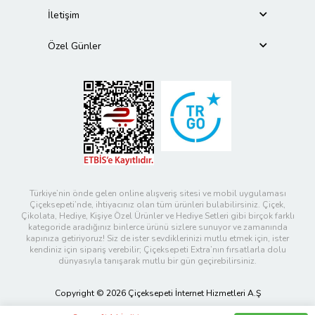
İletişim
Özel Günler
Türkiye’nin önde gelen online alışveriş sitesi ve mobil uygulaması
Çiçeksepeti’nde, ihtiyacınız olan tüm ürünleri bulabilirsiniz. Çiçek,
Çikolata, Hediye, Kişiye Özel Ürünler ve Hediye Setleri gibi birçok farklı
kategoride aradığınız binlerce ürünü sizlere sunuyor ve zamanında
kapınıza getiriyoruz! Siz de ister sevdiklerinizi mutlu etmek için, ister
kendiniz için sipariş verebilir; Çiçeksepeti Extra’nın fırsatlarla dolu
dünyasıyla tanışarak mutlu bir gün geçirebilirsiniz.
Copyright © 2026 Çiçeksepeti İnternet Hizmetleri A.Ş