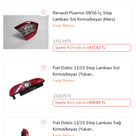
Renault Fluence 09/16 I·ç Stop
Lambası Sol Kırmızı/beyaz (Mars)
Kargo Bedava
1711
,19 TL
Sepette %14 İndirim
1471
,62 TL
Fiat Doblo 11/15 Stop Lambası Sol
Kırmızı/beyaz (Yukarı
Açılan)1kapı(combi·/cargo/panorama)
Kargo Bedava
(mars)
2220
,75 TL
Sepette %14 İndirim
1909
,85 TL
Fiat Doblo 11/15 Stop Lambası Sağ
Kırmızı/beyaz (Yukarı
Açılan)1kapı(combi·/cargo/panorama)
Kargo Bedava