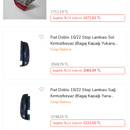
1711
,19 TL
Sepette %14 İndirim
1471
,62 TL
Fiat Doblo 15/22 Stop Lambası Sol
Kırmızı/beyaz (Bagaj Kapağı Yukarıya
Açılan) (Mars)
Kargo Bedava
3569
,76 TL
Sepette %14 İndirim
3069
,99 TL
Fiat Doblo 15/22 Stop Lambası Sağ
Kırmızı/beyaz (Bagaj Kapağı Yana
Açılan) (Mars)
Kargo Bedava
3748
,25 TL
Sepette %14 İndirim
3223
,50 TL