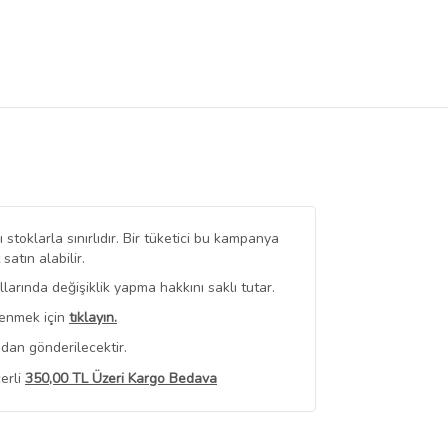
stoklarla sınırlıdır. Bir tüketici bu kampanya
tın alabilir.
arında değişiklik yapma hakkını saklı tutar.
renmek için
tıklayın.
dan gönderilecektir.
erli
350,00 TL Üzeri Kargo Bedava
 Görüntüle
iyat bilgileri, satıcı tarafından