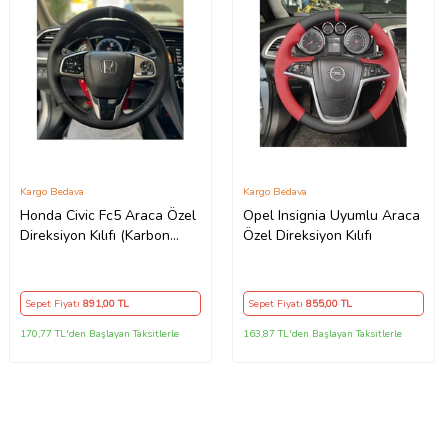
Kargo Bedava
Kargo Bedava
Honda Civic Fc5 Araca Özel
Opel Insignia Uyumlu Araca
Direksiyon Kılıfı (Karbon
Özel Direksiyon Kılıfı
Nokta GRİ YÜZÜK)
Sepet Fiyatı
891
,00 TL
Sepet Fiyatı
855
,00 TL
170,77 TL'den Başlayan Taksitlerle
163,87 TL'den Başlayan Taksitlerle