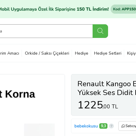
rim Amacı
Orkide / Saksı Çiçekleri
Hediye
Hediye Setleri
Kişi
Renault Kangoo 
Yüksek Ses Didit
1225
,00 TL
bebekokusu
9,3
Satıcı