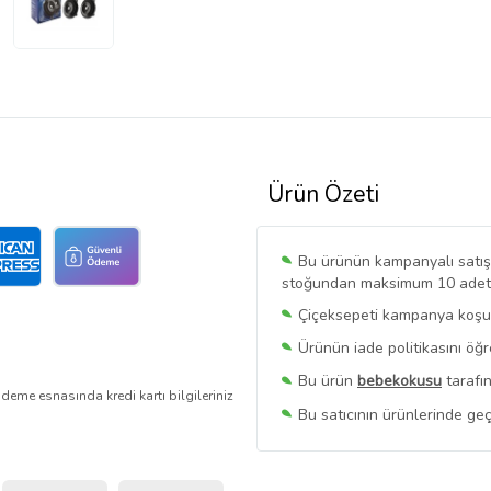
Ürün Özeti
Bu ürünün kampanyalı satışı 
stoğundan maksimum 10 adet sa
Çiçeksepeti kampanya koşull
Ürünün iade politikasını öğ
Bu ürün
bebekokusu
tarafın
deme esnasında kredi kartı bilgileriniz
Bu satıcının ürünlerinde geç
Bu Satıcının
Tüm Ürünlerini
Ürün sayfasında gördüğünüz f