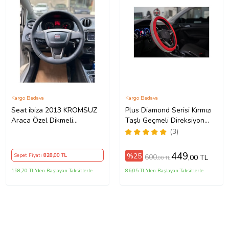
Kargo Bedava
Kargo Bedava
Seat ibiza 2013 KROMSUZ
Plus Diamond Serisi Kırmızı
Araca Özel Dikmeli
Taşlı Geçmeli Direksiyon
Direksiyon Kılıfı
Kılıfı
(3)
449
%25
Sepet Fiyatı
828
,00 TL
600
,00 TL
,00 TL
158,70 TL'den Başlayan Taksitlerle
86,05 TL'den Başlayan Taksitlerle