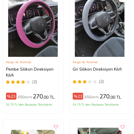
Kargo ile Teslimat
Kargo ile Teslimat
Pembe Silikon Direksiyon
Gri Silikon Direksiyon Kılıfı
Kılıfı
(2)
(2)
270
270
%23
%23
350
350
,00 TL
,00 TL
,00 TL
,00 TL
51,75 TL'den Başlayan Taksitlerle
51,75 TL'den Başlayan Taksitlerle