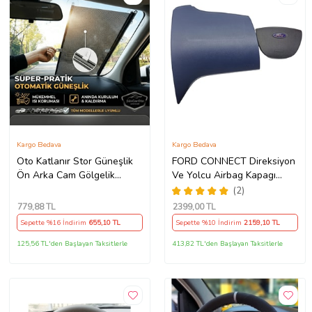
Kargo Bedava
Kargo Bedava
Oto Katlanır Stor Güneşlik
FORD CONNECT Direksiyon
Ön Arka Cam Gölgelik
Ve Yolcu Airbag Kapagı
Noktalı Otomatik Sürgülü
Takım (2009-2014) İthal
(2)
Güneş Koruyucu Araba Suv
Üretim
779
,88 TL
2399
,00 TL
Sepette %16 İndirim
655
,10 TL
Sepette %10 İndirim
2159
,10 TL
125,56 TL'den Başlayan Taksitlerle
413,82 TL'den Başlayan Taksitlerle