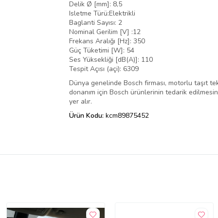
Delik Ø [mm]: 8,5
Isletme Türü:Elektrikli
Baglanti Sayısı: 2
Nominal Gerilim [V] :12
Frekans Aralığı [Hz]: 350
Güç Tüketimi [W]: 54
Ses Yüksekliği [dB(A)]: 110
Tespit Açısı (açi): 6309
Dünya genelinde Bosch firması, motorlu taşıt tek
donanım için Bosch ürünlerinin tedarik edilmesini,
yer alır.
Ürün Kodu:
kcm89875452