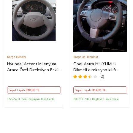
Kargo Bedava
Kargo ile Teslimat
Hyundai Accent Milenyum
Opel Astra H UYUMLU
Araca Özel Direksiyon Eski
Dikmeli direksiyon kılıfı
Kasa 2 Kollu
noktalı alkantra gri yüzüklü (
(2)
38×10.5CM )
Sepet Fiyatı
810
,00 TL
Sepet Fiyatı
314
,91 TL
155,24 TL'den Başlayan Taksitlerle
60,35 TL'den Başlayan Taksitlerle