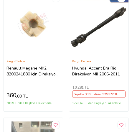
Kargo Bedava
Kargo Bedava
Renault Megane MK2
Hyundai Accent Era Rio
8200241880 için Direksiyon
Direksiyon Mil 2006-2011
Ayar Kolu Kilit Klips Plastiği
10.281
TL
360
Sepette %10 İndirim
9253
,72 TL
,00 TL
68,99 TL'den Başlayan Taksitlerle
1773,62 TL'den Başlayan Taksitlerle