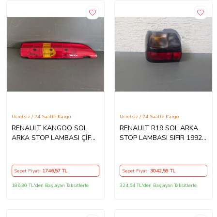
Ücretsiz / 24 Saatte Kargo
Ücretsiz / 24 Saatte Kargo
RENAULT KANGOO SOL
RENAULT R19 SOL ARKA
ARKA STOP LAMBASI ÇİFT
STOP LAMBASI SIFIR 1992-
KAPI SIFIR 2003-2008
1997
İTHAL
Sepet Fiyatı
1746
,57 TL
Sepet Fiyatı
3042
,59 TL
186,30 TL'den Başlayan Taksitlerle
324,54 TL'den Başlayan Taksitlerle