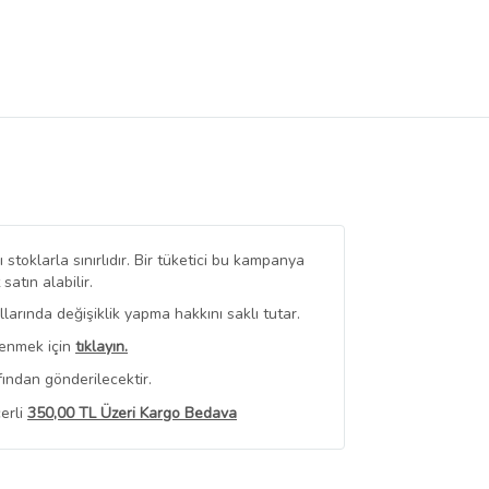
stoklarla sınırlıdır. Bir tüketici bu kampanya
tın alabilir.
arında değişiklik yapma hakkını saklı tutar.
renmek için
tıklayın.
ından gönderilecektir.
erli
350,00 TL Üzeri Kargo Bedava
 Görüntüle
iyat bilgileri, satıcı tarafından