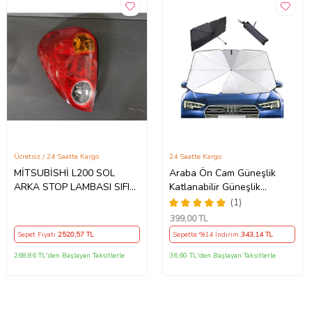
Ücretsiz / 24 Saatte Kargo
24 Saatte Kargo
MİTSUBİSHİ L200 SOL
Araba Ön Cam Güneşlik
ARKA STOP LAMBASI SIFIR
Katlanabilir Güneşlik
2007-2014
Şemsiye Ön Cam Gölgelik
(1)
ESNEK (Sarı)
399
,00 TL
Sepet Fiyatı
2520
,57 TL
Sepette %14 İndirim
343
,14 TL
268,86 TL'den Başlayan Taksitlerle
36,60 TL'den Başlayan Taksitlerle