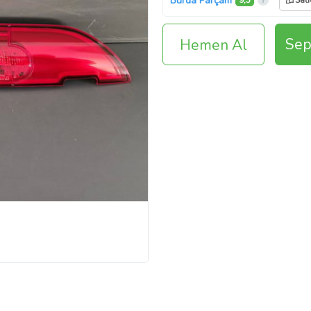
Burda Parçam
9,3
Satı
Sep
Hemen Al