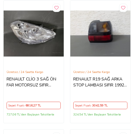
Ücretsiz / 24 Saatte Kargo
Ücretsiz / 24 Saatte Kargo
RENAULT CLİO 3 SAĞ ÖN
RENAULT R19 SAĞ ARKA
FAR MOTORSUZ SIFIR
STOP LAMBASI SIFIR 1992-
2008-2011
1997
Sepet Fiyatı
6816
,27 TL
Sepet Fiyatı
3042
,59 TL
727,06 TL'den Başlayan Taksitlerle
324,54 TL'den Başlayan Taksitlerle