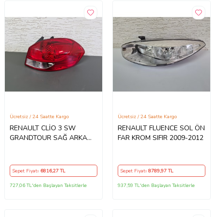
Ücretsiz / 24 Saatte Kargo
Ücretsiz / 24 Saatte Kargo
RENAULT CLİO 3 SW
RENAULT FLUENCE SOL ÖN
GRANDTOUR SAĞ ARKA
FAR KROM SIFIR 2009-2012
STOP LAMBASI SIFIR 2009-
2012
Sepet Fiyatı
6816
,27 TL
Sepet Fiyatı
8789
,97 TL
727,06 TL'den Başlayan Taksitlerle
937,59 TL'den Başlayan Taksitlerle