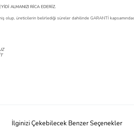
İDİ ALMANIZI RİCA EDERİZ.
lmiş olup, üreticilerin belirlediği süreler dahilinde GARANTİ kapsamındad
UZ
İT
İlginizi Çekebilecek Benzer Seçenekler