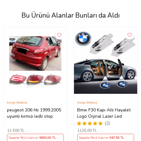
Bu Ürünü Alanlar Bunları da Aldı
Kargo Bedava
Kargo Bedava
peugeot 206 hb 1999.2005
Bmw F30 Kapı Altı Hayalet
uyumlı kırmızı ledli stop
Logo Orjinal Lazer Led
(2)
11.500
TL
1125
,00 TL
Sepette %14 İndirim
9890
,00 TL
Sepette %14 İndirim
967
,50 TL