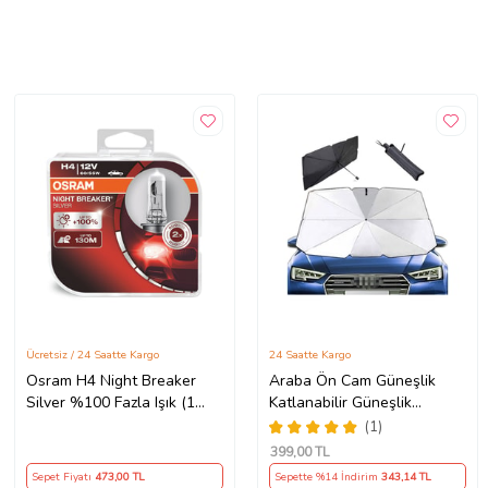
Ücretsiz / 24 Saatte Kargo
24 Saatte Kargo
Osram H4 Night Breaker
Araba Ön Cam Güneşlik
Silver %100 Fazla Işık (1
Katlanabilir Güneşlik
Takım - 2 Adet)
Şemsiye Ön Cam Gölgelik
(1)
ESNEK (Sarı)
399
,00 TL
Sepet Fiyatı
473
,00 TL
Sepette %14 İndirim
343
,14 TL