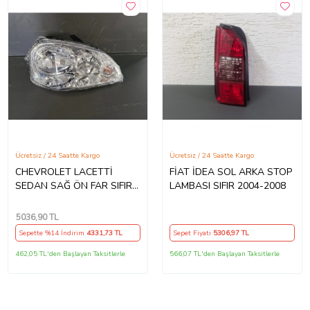
Ücretsiz / 24 Saatte Kargo
Ücretsiz / 24 Saatte Kargo
CHEVROLET LACETTİ
FİAT İDEA SOL ARKA STOP
SEDAN SAĞ ÖN FAR SIFIR
LAMBASI SIFIR 2004-2008
2003-2012
5036
,90 TL
Sepette %14 İndirim
4331
,73 TL
Sepet Fiyatı
5306
,97 TL
462,05 TL'den Başlayan Taksitlerle
566,07 TL'den Başlayan Taksitlerle