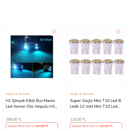
Kargo ile Teslimat
Kargo ile Teslimat
H1 Şimşek Etkili Buz Mavisi
Süper Güçlü Mini T10 Led 8
Led Xenon Oto Ampulü H1
Ledli 12 Volt Mini T10 Led
Buz Mavisi Led Zenon
paket içeriği 2 ADET
(Kırmızı)
389
,00 TL
120
,00 TL
Sepette %14 İndirim
334
,54 TL
Sepette %14 İndirim
103
,20 TL