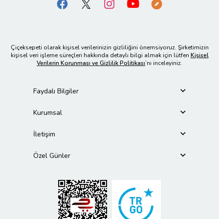
Çiçeksepeti olarak kişisel verilerinizin gizliliğini önemsiyoruz. Şirketimizin
kişisel veri işleme süreçleri hakkında detaylı bilgi almak için lütfen
Kişisel
Verilerin Korunması ve Gizlilik Politikası
’nı inceleyiniz.
Faydalı Bilgiler
Kurumsal
İletişim
Özel Günler