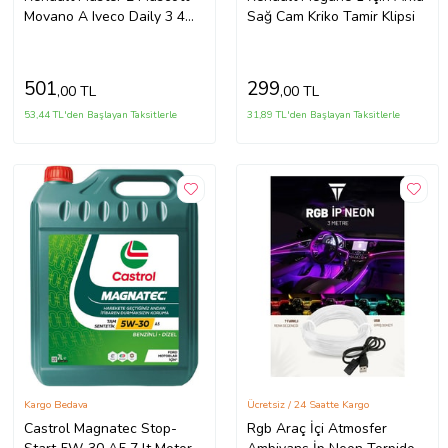
Movano A Iveco Daily 3 4
Sağ Cam Kriko Tamir Klipsi
Interstar X70 İçin Cam Kriko
Motor Freze Dişlisi
501
299
,00 TL
,00 TL
53,44 TL'den Başlayan Taksitlerle
31,89 TL'den Başlayan Taksitlerle
Kargo Bedava
Ücretsiz / 24 Saatte Kargo
Castrol Magnatec Stop-
Rgb Araç İçi Atmosfer