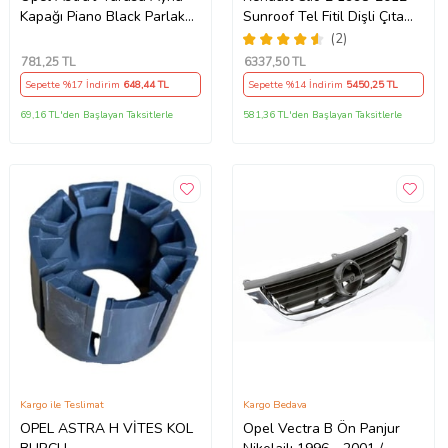
Kapağı Piano Black Parlak
Sunroof Tel Fitil Dişli Çıta
Siyah
Ayak Seti
(2)
781
,25 TL
6337
,50 TL
Sepette %17 İndirim
648
,44 TL
Sepette %14 İndirim
5450
,25 TL
69,16 TL'den Başlayan Taksitlerle
581,36 TL'den Başlayan Taksitlerle
Kargo ile Teslimat
Kargo Bedava
OPEL ASTRA H VİTES KOL
Opel Vectra B Ön Panjur