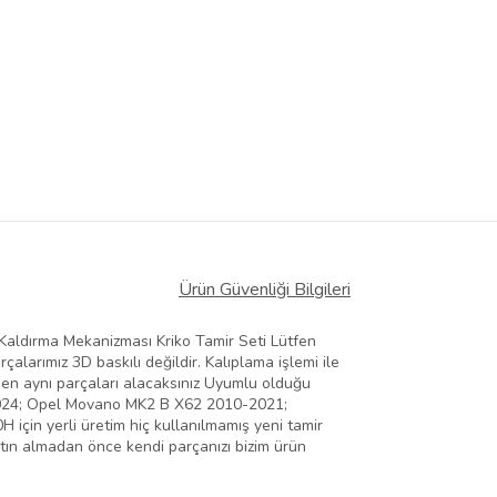
Ürün Güvenliği Bilgileri
aldırma Mekanizması Kriko Tamir Seti Lütfen
çalarımız 3D baskılı değildir. Kalıplama işlemi ile
amamen aynı parçaları alacaksınız Uyumlu olduğu
2024; Opel Movano MK2 B X62 2010-2021;
n yerli üretim hiç kullanılmamış yeni tamir
atın almadan önce kendi parçanızı bizim ürün