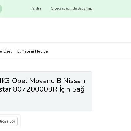
Yardım
Çiçeksepeti'nde Satış Yap
ye Özel
El Yapımı Hediye
MK3 Opel Movano B Nissan
star 807200008R İçin Sağ
eti
tıcıya Sor