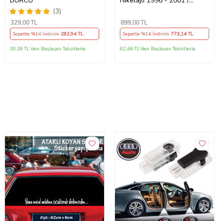
BURCU
Nikelajlı 1996 - 2001 /
6320072 Nikelajlı
(3)
329
,00 TL
899
,00 TL
Sepette %14 İndirim
282
,94 TL
Sepette %14 İndirim
773
,14 TL
30,18 TL'den Başlayan Taksitlerle
82,46 TL'den Başlayan Taksitlerle