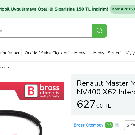
rim Amacı
Orkide / Saksı Çiçekleri
Hediye
Hediye Setleri
Kişi
sesuar
Renault Master 
NV400 X62 Inter
Kapı Cam Kriko S
627
,00 TL
Bross Otomotiv
9,8
Sa