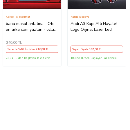
Kargo ile Teslimat
Kargo Bedava
bana masal anlatma - Oto
Audi A3 Kapı Altı Hayalet
ön arka cam yazıları - özlü
Logo Orjinal Lazer Led
espirili komik türkçe koyan
sözler
240
,00 TL
Sepette %10 İndirim
216
,00 TL
Sepet Fiyatı
967
,50 TL
23,04 TL'den Başlayan Taksitlerle
103,20 TL'den Başlayan Taksitlerle