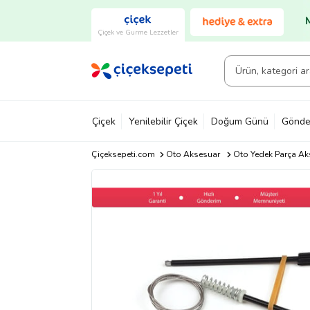
Çiçek ve Gurme Lezzetler
Çiçek
Yenilebilir Çiçek
Doğum Günü
Gönde
Çiçeksepeti.com
Oto Aksesuar
Oto Yedek Parça Ak