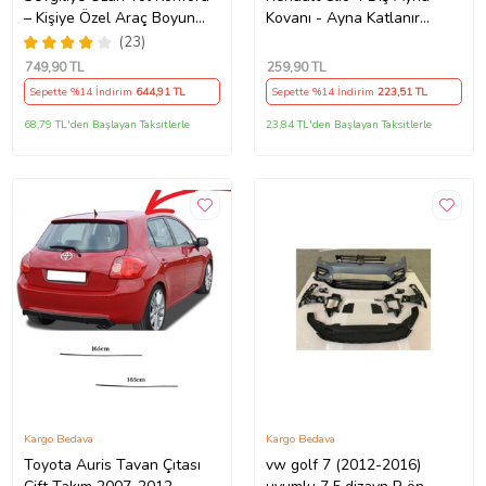
– Kişiye Özel Araç Boyun
Kovanı - Ayna Katlanır
Yastığı & Kemer Pedi Hediye
Destek Parçası 1 Adet
(23)
Seti
490307706 M3625
749
,90 TL
259
,90 TL
Sepette %14 İndirim
644
,91 TL
Sepette %14 İndirim
223
,51 TL
68,79 TL'den Başlayan Taksitlerle
23,84 TL'den Başlayan Taksitlerle
Kargo Bedava
Kargo Bedava
Toyota Auris Tavan Çıtası
vw golf 7 (2012-2016)