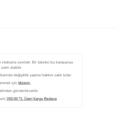
stoklarla sınırlıdır. Bir tüketici bu kampanya
tın alabilir.
arında değişiklik yapma hakkını saklı tutar.
renmek için
tıklayın.
afından gönderilecektir.
erli
350,00 TL Üzeri Kargo Bedava
 Görüntüle
iyat bilgileri, satıcı tarafından