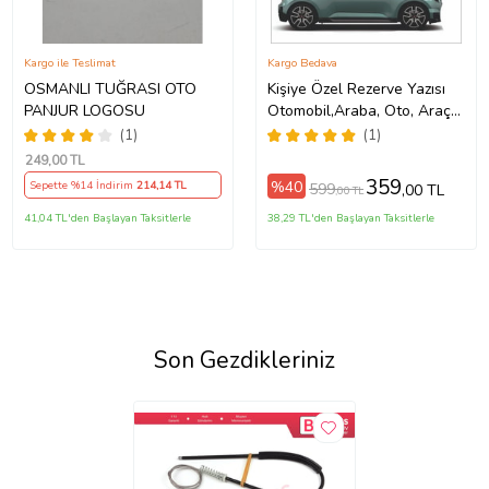
Kargo ile Teslimat
Kargo Bedava
OSMANLI TUĞRASI OTO
Kişiye Özel Rezerve Yazısı
PANJUR LOGOSU
Otomobil,Araba, Oto, Araç
Sticker (Parlak Beyaz)
(1)
(1)
249
,00 TL
359
%40
Sepette %14 İndirim
214
,14 TL
599
,00 TL
,00 TL
41,04 TL'den Başlayan Taksitlerle
38,29 TL'den Başlayan Taksitlerle
Son Gezdikleriniz