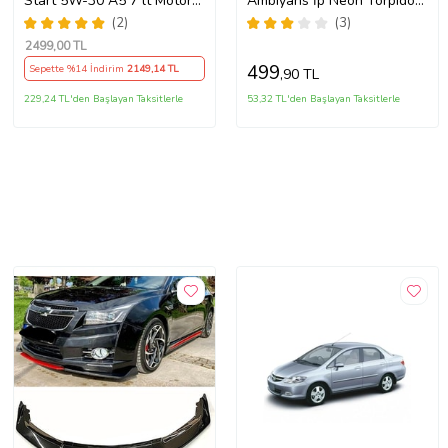
Start 5W-30 A5 7 lt Motor
Ambiyans İp Neon Torpido
Yağı Ü.T 2024
Led 3 Metre USB Girişli
(2)
(3)
2499
,00 TL
499
Sepette %14 İndirim
2149
,14 TL
,90 TL
229,24 TL'den Başlayan Taksitlerle
53,32 TL'den Başlayan Taksitlerle