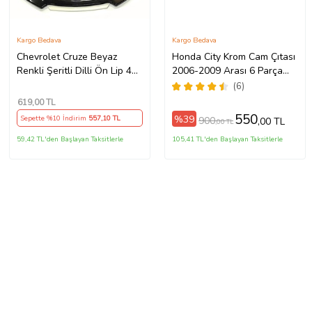
Kargo Bedava
Kargo Bedava
Chevrolet Cruze Beyaz
Honda City Krom Cam Çıtası
Renkli Şeritli Dilli Ön Lip 4
2006-2009 Arası 6 Parça
Prç Parlak Siyah ABS
Paslanmaz Çelik
(6)
619
,00 TL
550
%39
Sepette %10 İndirim
557
,10 TL
900
,00 TL
,00 TL
59,42 TL'den Başlayan Taksitlerle
105,41 TL'den Başlayan Taksitlerle