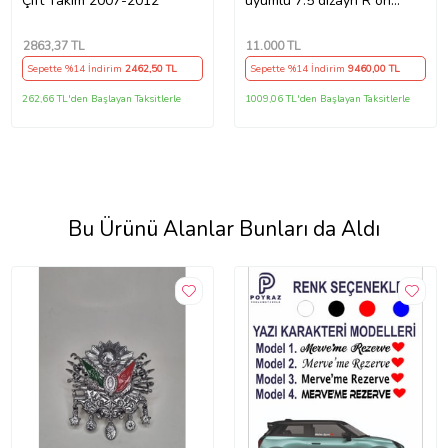
Çift Takım 2007-2012
uyumlu 7.5 dizayn R ön
tampon seti
2863
,37 TL
11.000
TL
Sepette %14 İndirim
2462
,50 TL
Sepette %14 İndirim
9460
,00 TL
262,66 TL'den Başlayan Taksitlerle
1009,06 TL'den Başlayan Taksitlerle
Bu Ürünü Alanlar Bunları da Aldı