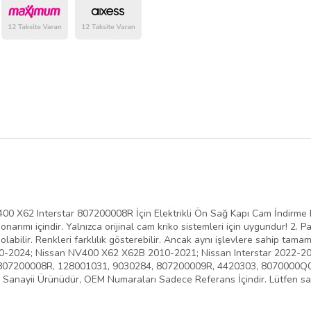
belirlenmektedir.
 X62 Interstar 807200008R İçin Elektrikli Ön Sağ Kapı Cam İndirme K
arımı içindir. Yalnızca orijinal cam kriko sistemleri için uygundur! 2. Par
lı olabilir. Renkleri farklılık gösterebilir. Ancak aynı işlevlere sahip t
10-2024; Nissan NV400 X62 X62B 2010-2021; Nissan Interstar 2022-
7200008R, 128001031, 9030284, 807200009R, 4420303, 8070000Q0H içi
 Yan Sanayii Ürünüdür, OEM Numaraları Sadece Referans İçindir. Lütfen s