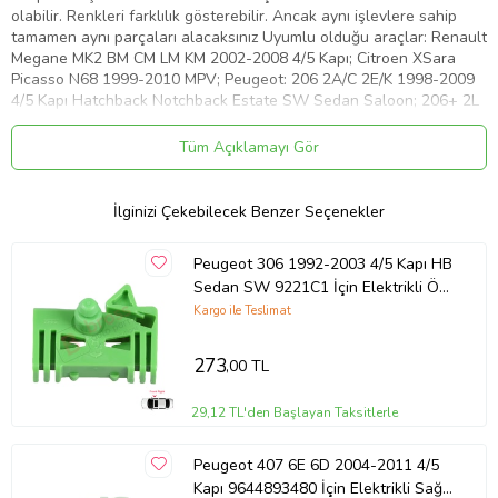
olabilir. Renkleri farklılık gösterebilir. Ancak aynı işlevlere sahip
tamamen aynı parçaları alacaksınız Uyumlu olduğu araçlar: Renault
Megane MK2 BM CM LM KM 2002-2008 4/5 Kapı; Citroen XSara
Picasso N68 1999-2010 MPV; Peugeot: 206 2A/C 2E/K 1998-2009
4/5 Kapı Hatchback Notchback Estate SW Sedan Saloon; 206+ 2L
2M T3E 2009-2012 4/5 Kapı Hatchback. OEM: 8200325136,
8201010926; 9221E9, 9221G0, 9221F9; 9221ET, 9221G2;
Tüm Açıklamayı Gör
8200325135, 8201010925; 9222E8, 9222F8; 9222ET, 9222F9 için
yerli üretim hiç kullanılmamış yeni tamir parçalarıdır. Ürünlerimiz,
Kaliteli Yerli Üretim Yan Sanayii Ürünüdür, OEM Numaraları Sadece
İlginizi Çekebilecek Benzer Seçenekler
Referans İçindir. Lütfen satın almadan önce kendi parçanızı bizim
ürün resimleri ile kıyaslayınız.
Peugeot 306 1992-2003 4/5 Kapı HB
Ürün Kodu:
kcm64469335
Sedan SW 9221C1 İçin Elektrikli Ön
Sağ Cam Kriko Tamir Klipsi
Kargo ile Teslimat
273
,00 TL
29,12 TL'den Başlayan Taksitlerle
Peugeot 407 6E 6D 2004-2011 4/5
Kapı 9644893480 İçin Elektrikli Sağ