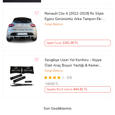
Renault Clio 4 (2012-2019) Rs Style
Egzoz Görünümlü Arka Tampon Eki -
Difüzör (Plastik)
Kargo Bedava
Sepet Fiyatı
2241
,00 TL
Sevgiliye Uzun Yol Konforu – Kişiye
Özel Araç Boyun Yastığı & Kemer
Pedi Hediye Seti
Kargo Bedava
(23)
749
,90 TL
Sepette %14 İndirim
644
,91 TL
Son Gezdikleriniz