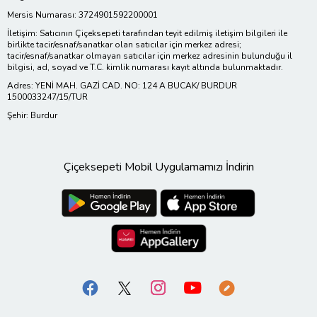
Mersis Numarası: 3724901592200001
İletişim: Satıcının Çiçeksepeti tarafından teyit edilmiş iletişim bilgileri ile
birlikte tacir/esnaf/sanatkar olan satıcılar için merkez adresi;
tacir/esnaf/sanatkar olmayan satıcılar için merkez adresinin bulunduğu il
bilgisi, ad, soyad ve T.C. kimlik numarası kayıt altında bulunmaktadır.
Adres: YENİ MAH. GAZİ CAD. NO: 124 A BUCAK/ BURDUR
1500033247/15/TUR
Şehir: Burdur
Çiçeksepeti Mobil Uygulamamızı İndirin