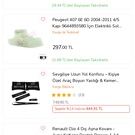
29,44 TL'den Başlayan Taksitlerle
Peugeot 407 6E 6D 2004-2011 4/5
Kapı 9644893580 İçin Elektrikli Sol
Cam Kriko Tamir Klipsi
Kargo ile Teslimat
297
,00 TL
31,68 TL'den Başlayan Taksitlerle
Sevgiliye Uzun Yol Konforu – Kişiye
Özel Araç Boyun Yastığı & Kemer
Pedi Hediye Seti
Kargo Bedava
(23)
749
,90 TL
Sepette %14 İndirim
644
,91 TL
Renault Clio 4 Dış Ayna Kovanı -