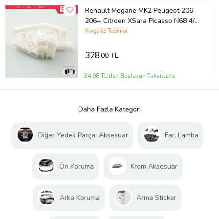
Renault Megane MK2 Peugeot 206
206+ Citroen XSara Picasso N68 4/5
Kapı İçin Ön Cam Kriko Klipsi A
Kargo ile Teslimat
328
,00 TL
34,98 TL'den Başlayan Taksitlerle
Daha Fazla Kategori
Diğer Yedek Parça, Aksesuar
Far, Lamba
Ön Koruma
Krom Aksesuar
Arka Koruma
Arma Sticker