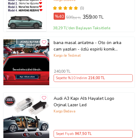
(1)
%40
359
,00 TL
599
,00 TL
38,29 TL'den Başlayan Taksitlerle
bana masal anlatma - Oto ön arka
cam yazıları - özlü espirili komik
türkçe koyan sözler
Kargo ile Teslimat
240
,00 TL
Sepette %10 İndirim
216
,00 TL
Audi A3 Kapı Altı Hayalet Logo
Orjinal Lazer Led
Kargo Bedava
Sepet Fiyatı
967
,50 TL