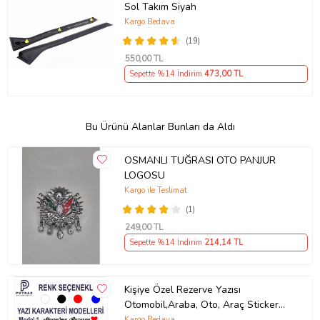
Sol Takım Siyah
Kargo Bedava
(19)
550
,00 TL
Sepette %14 İndirim
473
,00 TL
Bu Ürünü Alanlar Bunları da Aldı
OSMANLI TUĞRASI OTO PANJUR
LOGOSU
Kargo ile Teslimat
(1)
249
,00 TL
Sepette %14 İndirim
214
,14 TL
Kişiye Özel Rezerve Yazısı
Otomobil,Araba, Oto, Araç Sticker
(Parlak Beyaz)
Kargo Bedava