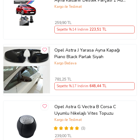
Ayna Katlanır Destek Parçası 1 Adet
490307706 M3625
Kargo ile Teslimat
259
,90 TL
Sepette %14 İndirim
223
,51 TL
Opel Astra J Yarasa Ayna Kapağı
Piano Black Parlak Siyah
Kargo Bedava
781
,25 TL
Sepette %17 İndirim
648
,44 TL
Opel Astra G Vectra B Corsa C
Uyumlu Nikelajlı Vites Topuzu
Kargo ile Teslimat
(1)
239
,00 TL