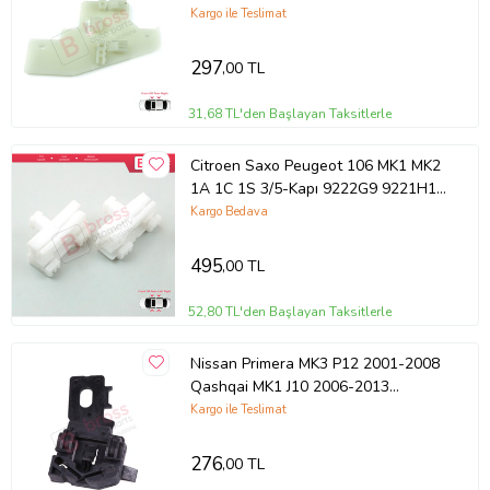
Cam Kriko Tamir Klipsi
Kargo ile Teslimat
297
,00 TL
31,68 TL'den Başlayan Taksitlerle
Citroen Saxo Peugeot 106 MK1 MK2
1A 1C 1S 3/5-Kapı 9222G9 9221H1
İçin Sağ Sol Cam Kriko Tamir Klipsi
Kargo Bedava
495
,00 TL
52,80 TL'den Başlayan Taksitlerle
Nissan Primera MK3 P12 2001-2008
Qashqai MK1 J10 2006-2013
80770AV601 İçin Ön Sağ Cam Kriko
Kargo ile Teslimat
Klipsi 2
276
,00 TL