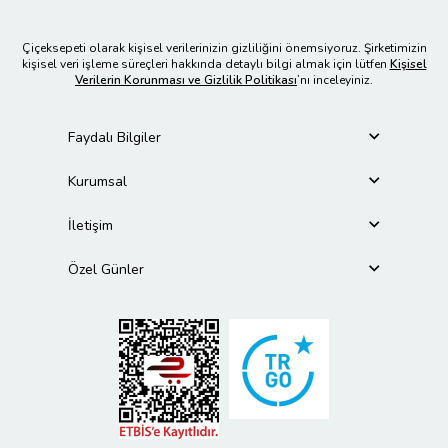
Çiçeksepeti olarak kişisel verilerinizin gizliliğini önemsiyoruz. Şirketimizin
kişisel veri işleme süreçleri hakkında detaylı bilgi almak için lütfen
Kişisel
Verilerin Korunması ve Gizlilik Politikası
’nı inceleyiniz.
Faydalı Bilgiler
Kurumsal
İletişim
Özel Günler