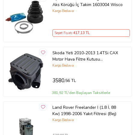
Aks Körüğü İç Takim 1603004 Wisco
Kargo Bedava
Sepet Fiyatı
417
,13 TL
Skoda Yeti 2010-2013 1.4TSi CAX
Motor Hava Filtre Kutusu
1K0129607AL
Kargo Bedava
3580
,56 TL
381,92 TL'den Başlayan Taksitlerle
Land Rover Freelander I (1.8 İ, 88
Kw) 1998-2006 Yakıt Filtresi (Bej)
Kargo Bedava