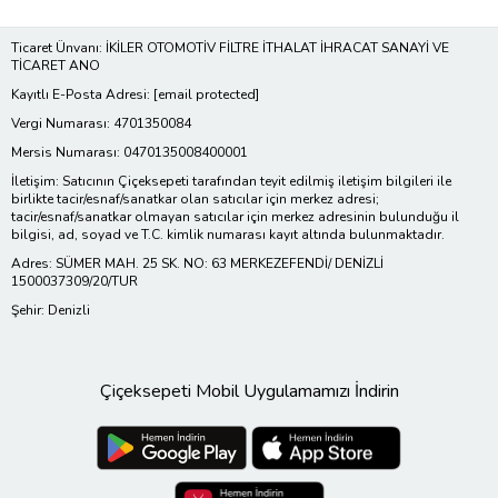
Ticaret Ünvanı: İKİLER OTOMOTİV FİLTRE İTHALAT İHRACAT SANAYİ VE
TİCARET ANO
Kayıtlı E-Posta Adresi:
[email protected]
Vergi Numarası: 4701350084
Mersis Numarası: 0470135008400001
İletişim: Satıcının Çiçeksepeti tarafından teyit edilmiş iletişim bilgileri ile
birlikte tacir/esnaf/sanatkar olan satıcılar için merkez adresi;
tacir/esnaf/sanatkar olmayan satıcılar için merkez adresinin bulunduğu il
bilgisi, ad, soyad ve T.C. kimlik numarası kayıt altında bulunmaktadır.
Adres: SÜMER MAH. 25 SK. NO: 63 MERKEZEFENDİ/ DENİZLİ
1500037309/20/TUR
Şehir: Denizli
Çiçeksepeti Mobil Uygulamamızı İndirin