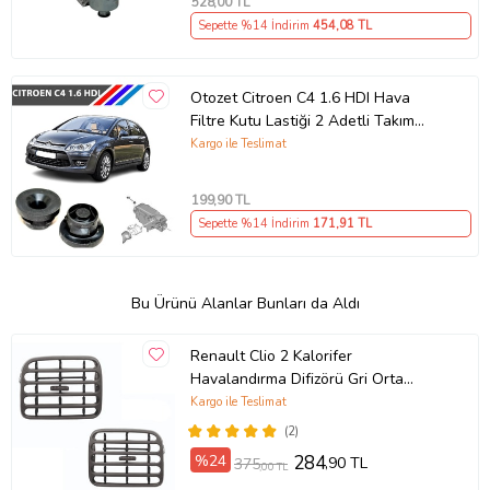
528
,00 TL
Sepette %14 İndirim
454
,08 TL
Otozet Citroen C4 1.6 HDI Hava
Filtre Kutu Lastiği 2 Adetli Takım
1422A3
Kargo ile Teslimat
199
,90 TL
Sepette %14 İndirim
171
,91 TL
Bu Ürünü Alanlar Bunları da Aldı
Renault Clio 2 Kalorifer
Havalandırma Difizörü Gri Orta
Takım
Kargo ile Teslimat
(2)
%24
284
,90 TL
375
,00 TL