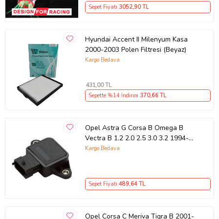
Sepet Fiyatı
3052
,90 TL
Hyundai Accent II Milenyum Kasa
2000-2003 Polen Filtresi (Beyaz)
Kargo Bedava
431
,00 TL
Sepette %14 İndirim
370
,66 TL
Opel Astra G Corsa B Omega B
Vectra B 1.2 2.0 2.5 3.0 3.2 1994-
GAZ Kelebek Sensoru 90541502
Kargo Bedava
Wisco
Sepet Fiyatı
489
,64 TL
Opel Corsa C Meriva Tigra B 2001-