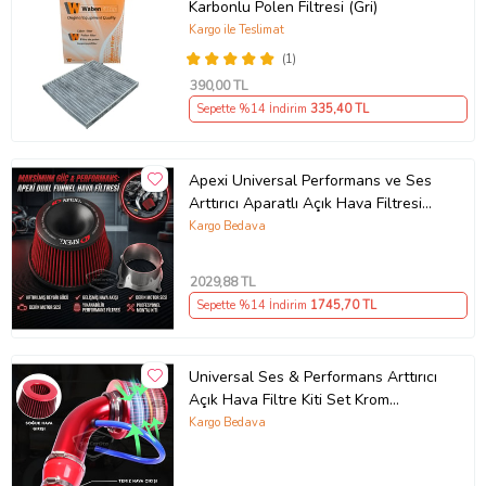
Karbonlu Polen Filtresi (Gri)
Kargo ile Teslimat
(1)
390
,00 TL
Sepette %14 İndirim
335
,40 TL
Apexi Universal Performans ve Ses
Arttırıcı Aparatlı Açık Hava Filtresi
Seti +6 Hp Kırmızı 76 mm
Kargo Bedava
2029
,88 TL
Sepette %14 İndirim
1745
,70 TL
Universal Ses & Performans Arttırıcı
Açık Hava Filtre Kiti Set Krom
Bigtube +6 Hp 65-75 mm Kırmızı
Kargo Bedava