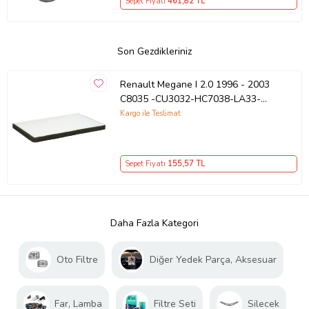
Sepet Fiyatı
461
,82 TL
Son Gezdikleriniz
Renault Megane I 2.0 1996 - 2003
C8035 -CU3032-HC7038-LA33-
E965LI-K1023
Kargo ile Teslimat
Sepet Fiyatı
155
,57 TL
Daha Fazla Kategori
Oto Filtre
Diğer Yedek Parça, Aksesuar
Far, Lamba
Filtre Seti
Silecek