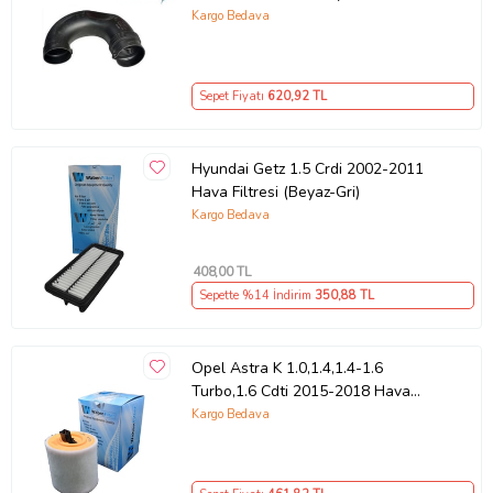
Octavia -Passat-Polo-Toledo-
Kargo Bedava
Touran
Sepet Fiyatı
620
,92 TL
Hyundai Getz 1.5 Crdi 2002-2011
Hava Filtresi (Beyaz-Gri)
Kargo Bedava
408
,00 TL
Sepette %14 İndirim
350
,88 TL
Opel Astra K 1.0,1.4,1.4-1.6
Turbo,1.6 Cdti 2015-2018 Hava
Filtresi (Beyaz-Gri)
Kargo Bedava