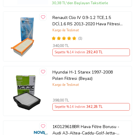
30,38 TL'den Başlayan Taksitlerle
Renault Clio IV 0.9-1.2 TCE,1.5
DCİ,1.6 RS 2013-2020 Hava Filtresi
(Beyaz-Gri)
Kargo ile Teslimat
(1)
340
,00 TL
Sepette %14 İndirim
292
,40 TL
Hyundai H-1 Starex 1997-2008
Polen Filtresi (Beyaz)
Kargo ile Teslimat
398
,00 TL
Sepette %14 İndirim
342
,28 TL
1K0129618BR Hava Filtre Borusu -
Audi A3-Altea-Caddy-Golf-Jetta-