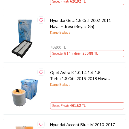
Sepet Fiyatı
620
,92 TL
Hyundai Getz 1.5 Crdi 2002-2011
Hava Filtresi (Beyaz-Gri)
Kargo Bedava
408
,00 TL
Sepette %14 İndirim
350
,88 TL
Opel Astra K 1.0,1.4,1.4-1.6
Turbo,1.6 Cdti 2015-2018 Hava
Filtresi (Beyaz-Gri)
Kargo Bedava
Sepet Fiyatı
461
,82 TL
Hyundai Accent Blue IV 2010-2017