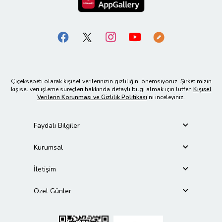
Çiçeksepeti olarak kişisel verilerinizin gizliliğini önemsiyoruz. Şirketimizin
kişisel veri işleme süreçleri hakkında detaylı bilgi almak için lütfen
Kişisel
Verilerin Korunması ve Gizlilik Politikası
’nı inceleyiniz.
Faydalı Bilgiler
Kurumsal
İletişim
Özel Günler