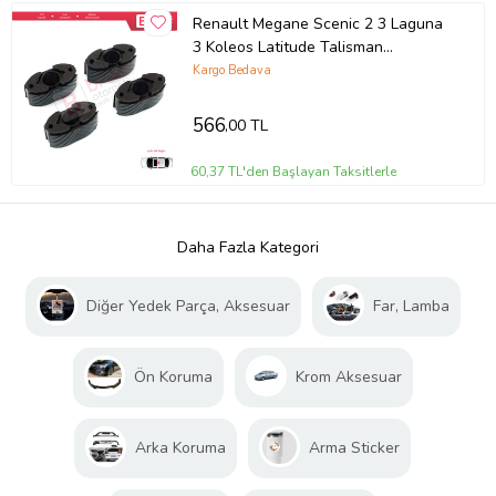
Renault Megane Scenic 2 3 Laguna
3 Koleos Latitude Talisman
Renegade İçin 4 Adet Sunroof Ayak
Kargo Bedava
Bademi
566
,00 TL
60,37 TL'den Başlayan Taksitlerle
Daha Fazla Kategori
Diğer Yedek Parça, Aksesuar
Far, Lamba
Ön Koruma
Krom Aksesuar
Arka Koruma
Arma Sticker