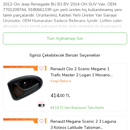
2012-On; Jeep Renegade BU B1 BV 2014-ON SUV Van. OEM:
7701209744, 918066133R için yerli üretim hiç kullanılmamış yeni
tamir parçalarıdır. Ürünlerimiz, Kaliteli Yerli Üretim Yan Sanayii
Ürünüdür, OEM Numaraları Sadece Referans İçindir. Lütfen satın
almadan önce kendi parçanızı bizim ürün resimleri ile kıyaslayınız.
Ürün Kodu:
kcm42697778
Tüm Açıklamayı Gör
İlginizi Çekebilecek Benzer Seçenekler
Renault Clio 2 Scenic Megane 1
Trafic Master 2 Logan 1 Movano
Vivaro A İçin Sol Kapı İç Açma Kolu
Kargo Bedava
414
,00 TL
44,16 TL'den Başlayan Taksitlerle
Renault Megane Scenic 2 3 Laguna
3 Koleos Latitude Talisman