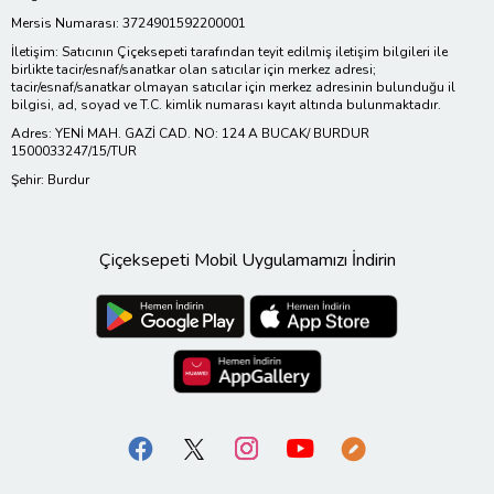
Mersis Numarası: 3724901592200001
İletişim: Satıcının Çiçeksepeti tarafından teyit edilmiş iletişim bilgileri ile
birlikte tacir/esnaf/sanatkar olan satıcılar için merkez adresi;
tacir/esnaf/sanatkar olmayan satıcılar için merkez adresinin bulunduğu il
bilgisi, ad, soyad ve T.C. kimlik numarası kayıt altında bulunmaktadır.
Adres: YENİ MAH. GAZİ CAD. NO: 124 A BUCAK/ BURDUR
1500033247/15/TUR
Şehir: Burdur
Çiçeksepeti Mobil Uygulamamızı İndirin