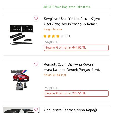
38,93 TL'den Başlayan Taksitlerle
Sevgiliye Uzun Yol Konforu – Kişiye
Özel Araç Boyun Yastığı & Kemer
Pedi Hediye Seti
Kargo Bedava
(23)
749
,90 TL
Sepette %14 İndirim
644
,91 TL
Renault Clio 4 Dış Ayna Kovanı -
Ayna Katlanır Destek Parçası 1 Adet
490307706 M3625
Kargo ile Teslimat
259
,90 TL
Sepette %14 İndirim
223
,51 TL
Opel Astra J Yarasa Ayna Kapağı