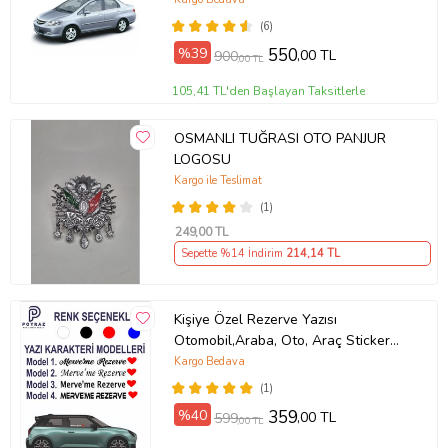
(6)
%39
550
,00 TL
900
,00 TL
105,41 TL'den Başlayan Taksitlerle
OSMANLI TUĞRASI OTO PANJUR
LOGOSU
Kargo ile Teslimat
(1)
249
,00 TL
Sepette %14 İndirim
214
,14 TL
Kişiye Özel Rezerve Yazısı
Otomobil,Araba, Oto, Araç Sticker
(Parlak Beyaz)
Kargo Bedava
(1)
%40
359
,00 TL
599
,00 TL