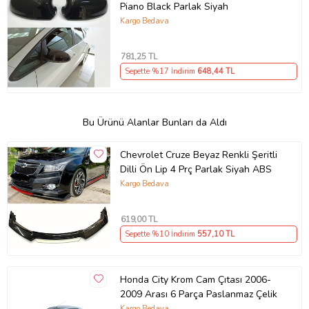
Piano Black Parlak Siyah
Kargo Bedava
781
,25 TL
Sepette %17 İndirim
648
,44 TL
Bu Ürünü Alanlar Bunları da Aldı
Chevrolet Cruze Beyaz Renkli Şeritli
Dilli Ön Lip 4 Prç Parlak Siyah ABS
Kargo Bedava
619
,00 TL
Sepette %10 İndirim
557
,10 TL
Honda City Krom Cam Çıtası 2006-
2009 Arası 6 Parça Paslanmaz Çelik
Kargo Bedava