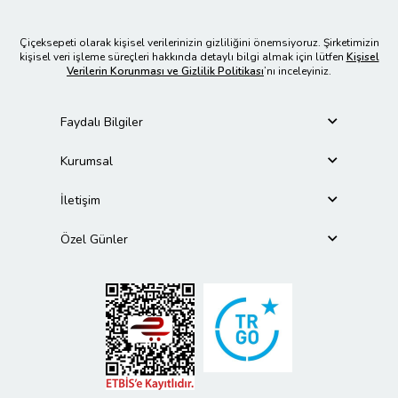
Çiçeksepeti olarak kişisel verilerinizin gizliliğini önemsiyoruz. Şirketimizin
kişisel veri işleme süreçleri hakkında detaylı bilgi almak için lütfen
Kişisel
Verilerin Korunması ve Gizlilik Politikası
’nı inceleyiniz.
Faydalı Bilgiler
Kurumsal
İletişim
Özel Günler