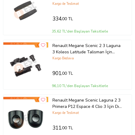
Renegade İçin Sunroof Tavan Kızak
Kargo ile Teslimat
Klips
334
,00 TL
35,62 TL'den Başlayan Taksitlerle
Renault Megane Scenic 2 3 Laguna
3 Koleos Latitude Talisman İçin
Sunroof Tavan Kızak Klips Seti
Kargo Bedava
901
,00 TL
96,10 TL'den Başlayan Taksitlerle
Renault Megane Scenic Laguna 2 3
Primera P12 Espace 4 Clio 3 İçin Dış
Kapı Delikli Şifre Kapak Seti
Kargo ile Teslimat
311
,00 TL