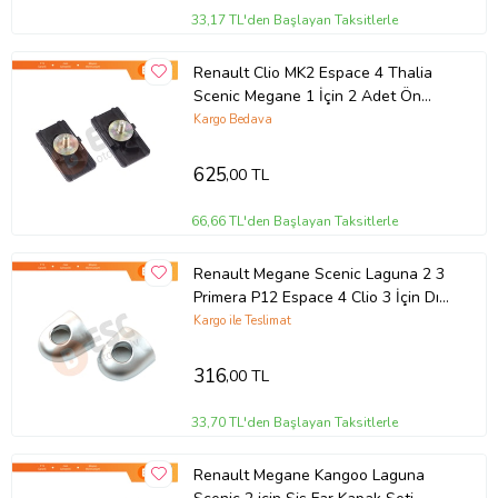
33,17 TL'den Başlayan Taksitlerle
Renault Clio MK2 Espace 4 Thalia
Scenic Megane 1 İçin 2 Adet Ön
Çamurluk Tespit Bağlantı Klipsi
Kargo Bedava
625
,00 TL
66,66 TL'den Başlayan Taksitlerle
Renault Megane Scenic Laguna 2 3
Primera P12 Espace 4 Clio 3 İçin Dış
Kapı Delikli Şifre Kapağı Seti
Kargo ile Teslimat
316
,00 TL
33,70 TL'den Başlayan Taksitlerle
Renault Megane Kangoo Laguna