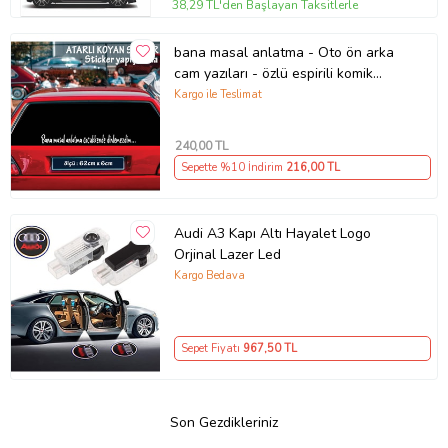
38,29 TL'den Başlayan Taksitlerle
bana masal anlatma - Oto ön arka
cam yazıları - özlü espirili komik
türkçe koyan sözler
Kargo ile Teslimat
240
,00 TL
Sepette %10 İndirim
216
,00 TL
Audi A3 Kapı Altı Hayalet Logo
Orjinal Lazer Led
Kargo Bedava
Sepet Fiyatı
967
,50 TL
Son Gezdikleriniz