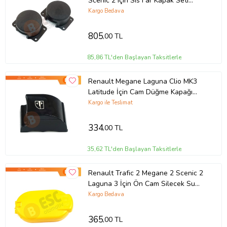
Scenic 2 için Sis Far Kapak Seti
7701208643
Kargo Bedava
805
,00 TL
85,86 TL'den Başlayan Taksitlerle
Renault Megane Laguna Clio MK3
Latitude İçin Cam Düğme Kapağı
809610006R
Kargo ile Teslimat
334
,00 TL
35,62 TL'den Başlayan Taksitlerle
Renault Trafic 2 Megane 2 Scenic 2
Laguna 3 İçin Ön Cam Silecek Su
Depo Kapağı 8200226894
Kargo Bedava
365
,00 TL