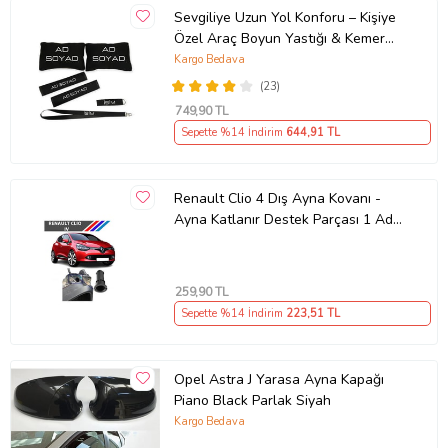
Sevgiliye Uzun Yol Konforu – Kişiye
Özel Araç Boyun Yastığı & Kemer
Pedi Hediye Seti
Kargo Bedava
(23)
749
,90 TL
Sepette %14 İndirim
644
,91 TL
Renault Clio 4 Dış Ayna Kovanı -
Ayna Katlanır Destek Parçası 1 Adet
490307706 M3625
259
,90 TL
Sepette %14 İndirim
223
,51 TL
Opel Astra J Yarasa Ayna Kapağı
Piano Black Parlak Siyah
Kargo Bedava