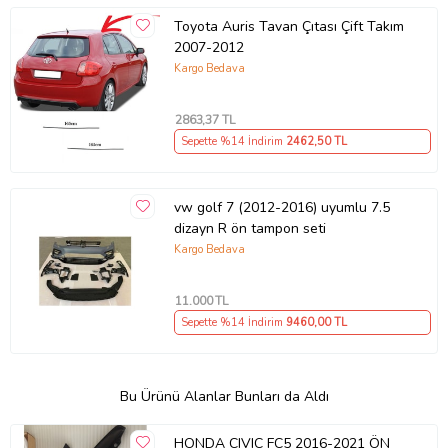
Toyota Auris Tavan Çıtası Çift Takım
2007-2012
Kargo Bedava
2863
,37 TL
Sepette %14 İndirim
2462
,50 TL
vw golf 7 (2012-2016) uyumlu 7.5
dizayn R ön tampon seti
Kargo Bedava
11.000
TL
Sepette %14 İndirim
9460
,00 TL
Bu Ürünü Alanlar Bunları da Aldı
HONDA CIVIC FC5 2016-2021 ÖN