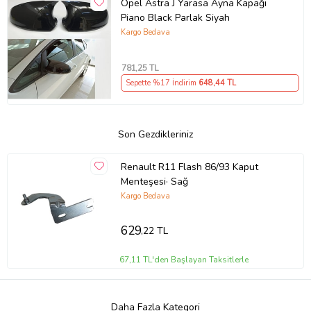
Opel Astra J Yarasa Ayna Kapağı
Piano Black Parlak Siyah
Kargo Bedava
781
,25 TL
Sepette %17 İndirim
648
,44 TL
Son Gezdikleriniz
Renault R11 Flash 86/93 Kaput
Menteşesi· Sağ
Kargo Bedava
629
,22 TL
67,11 TL'den Başlayan Taksitlerle
Daha Fazla Kategori