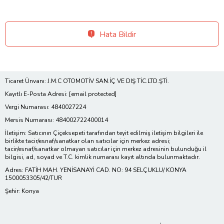
Hata Bildir
Ticaret Ünvanı: J.M.C OTOMOTİV SAN.İÇ VE DIŞ TİC.LTD.ŞTİ.
Kayıtlı E-Posta Adresi:
[email protected]
Vergi Numarası: 4840027224
Mersis Numarası: 484002722400014
İletişim: Satıcının Çiçeksepeti tarafından teyit edilmiş iletişim bilgileri ile
birlikte tacir/esnaf/sanatkar olan satıcılar için merkez adresi;
tacir/esnaf/sanatkar olmayan satıcılar için merkez adresinin bulunduğu il
bilgisi, ad, soyad ve T.C. kimlik numarası kayıt altında bulunmaktadır.
Adres: FATİH MAH. YENİSANAYİ CAD. NO: 94 SELÇUKLU/ KONYA
1500053305/42/TUR
Şehir: Konya