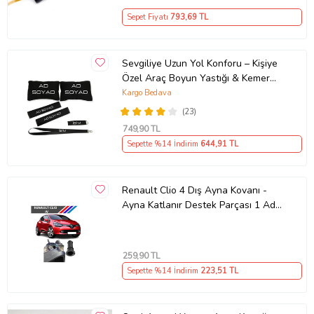
Sepet Fiyatı
793
,69 TL
Sevgiliye Uzun Yol Konforu – Kişiye
Özel Araç Boyun Yastığı & Kemer
Pedi Hediye Seti
Kargo Bedava
(23)
749
,90 TL
Sepette %14 İndirim
644
,91 TL
Renault Clio 4 Dış Ayna Kovanı -
Ayna Katlanır Destek Parçası 1 Adet
490307706 M3625
259
,90 TL
Sepette %14 İndirim
223
,51 TL