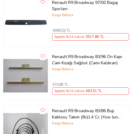
Renault R9 Broadway 97/00 Bagaj
Spoi·leri·
Kargo Bedava
4090
,32 TL
Sepette %14 İndirim
3517
,68 TL
Renault R9 Broadway 83/96 Ön Kapı
Cam Kızağı Sağ/sol (Camı Kaldıran)
Kargo Bedava
573
,85 TL
Sepette %14 İndirim
493
,51 TL
Renault R9 Broadway 83/86 Buji·
Kablosu Takım (8v)1.4 Cc (Yow Jung)
Spri·ng
Kargo Bedava