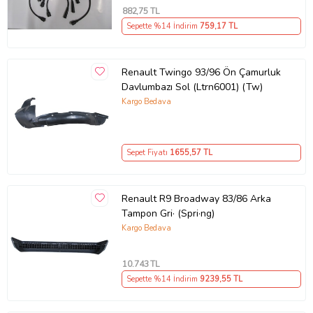
882
,75 TL
Sepette %14 İndirim
759
,17 TL
Renault Twingo 93/96 Ön Çamurluk
Davlumbazı Sol (Ltrn6001) (Tw)
Kargo Bedava
Sepet Fiyatı
1655
,57 TL
Renault R9 Broadway 83/86 Arka
Tampon Gri· (Spri·ng)
Kargo Bedava
10.743
TL
Sepette %14 İndirim
9239
,55 TL