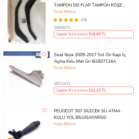
TAMPON EKİ FLAP TAMPON KÖŞESİ
TAKIM SAĞ SOL KAMPANYA ŞOKK
Kargo Bedava
FİYAT OEM
(30)
600
,00 TL
Sepette %14 İndirim
516
,00 TL
Seat İbiza 2009-2017 Sol Ön Kapı İç
Açma Kolu Mat Gri 6J1837114A
Kargo Bedava
607
,24 TL
Sepette %14 İndirim
522
,23 TL
PEUGEOT 307 SİLECEK SU ATMA
KOLU YOL BİLGİSAYARSIZ
Kargo Bedava