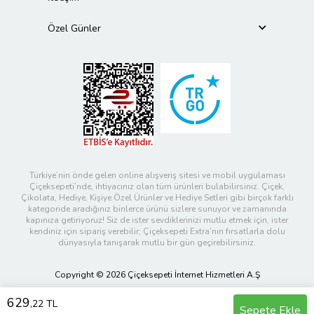
Özel Günler
Türkiye’nin önde gelen online alışveriş sitesi ve mobil uygulaması
Çiçeksepeti’nde, ihtiyacınız olan tüm ürünleri bulabilirsiniz. Çiçek,
Çikolata, Hediye, Kişiye Özel Ürünler ve Hediye Setleri gibi birçok farklı
kategoride aradığınız binlerce ürünü sizlere sunuyor ve zamanında
kapınıza getiriyoruz! Siz de ister sevdiklerinizi mutlu etmek için, ister
kendiniz için sipariş verebilir; Çiçeksepeti Extra’nın fırsatlarla dolu
dünyasıyla tanışarak mutlu bir gün geçirebilirsiniz.
Copyright © 2026 Çiçeksepeti İnternet Hizmetleri A.Ş
629
,22 TL
Sepete Ekle