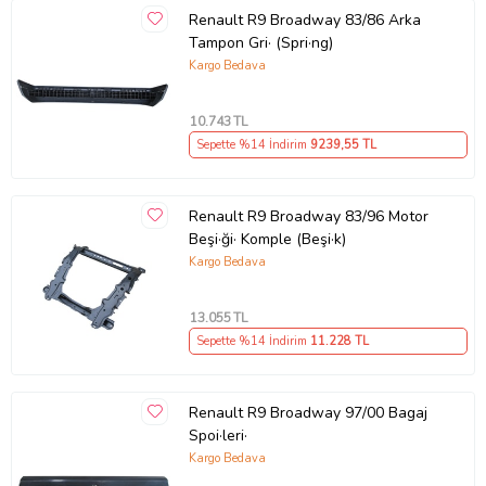
Renault R9 Broadway 83/86 Arka
Tampon Gri· (Spri·ng)
Kargo Bedava
10.743
TL
Sepette %14 İndirim
9239
,55 TL
Renault R9 Broadway 83/96 Motor
Beşi·ği· Komple (Beşi·k)
Kargo Bedava
13.055
TL
Sepette %14 İndirim
11.228
TL
Renault R9 Broadway 97/00 Bagaj
Spoi·leri·
Kargo Bedava