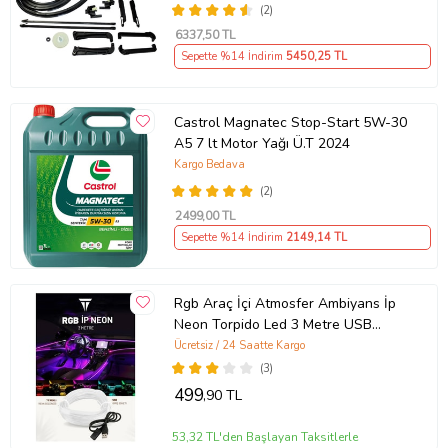
(2)
6337
,50 TL
Sepette %14 İndirim
5450
,25 TL
Castrol Magnatec Stop-Start 5W-30
A5 7 lt Motor Yağı Ü.T 2024
Kargo Bedava
(2)
2499
,00 TL
Sepette %14 İndirim
2149
,14 TL
Rgb Araç İçi Atmosfer Ambiyans İp
Neon Torpido Led 3 Metre USB
Girişli
Ücretsiz / 24 Saatte Kargo
(3)
499
,90 TL
53,32 TL'den Başlayan Taksitlerle