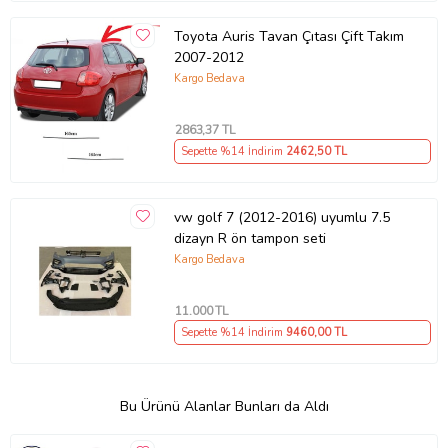
Toyota Auris Tavan Çıtası Çift Takım
2007-2012
Kargo Bedava
2863
,37 TL
Sepette %14 İndirim
2462
,50 TL
vw golf 7 (2012-2016) uyumlu 7.5
dizayn R ön tampon seti
Kargo Bedava
11.000
TL
Sepette %14 İndirim
9460
,00 TL
Bu Ürünü Alanlar Bunları da Aldı