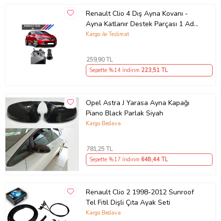
Renault Clio 4 Dış Ayna Kovanı -
Ayna Katlanır Destek Parçası 1 Adet
490307706 M3625
Kargo ile Teslimat
259
,90 TL
Sepette %14 İndirim
223
,51 TL
Opel Astra J Yarasa Ayna Kapağı
Piano Black Parlak Siyah
Kargo Bedava
781
,25 TL
Sepette %17 İndirim
648
,44 TL
Renault Clio 2 1998-2012 Sunroof
Tel Fitil Dişli Çıta Ayak Seti
Kargo Bedava