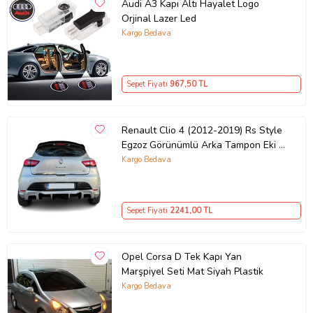
Audi A3 Kapı Altı Hayalet Logo
Orjinal Lazer Led
Kargo Bedava
Sepet Fiyatı
967
,50 TL
Renault Clio 4 (2012-2019) Rs Style
Egzoz Görünümlü Arka Tampon Eki -
Difüzör (Plastik)
Kargo Bedava
Sepet Fiyatı
2241
,00 TL
Opel Corsa D Tek Kapı Yan
Marşpiyel Seti Mat Siyah Plastik
Kargo Bedava