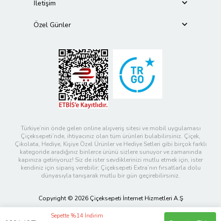
İletişim
Özel Günler
Türkiye’nin önde gelen online alışveriş sitesi ve mobil uygulaması
Çiçeksepeti’nde, ihtiyacınız olan tüm ürünleri bulabilirsiniz. Çiçek,
Çikolata, Hediye, Kişiye Özel Ürünler ve Hediye Setleri gibi birçok farklı
kategoride aradığınız binlerce ürünü sizlere sunuyor ve zamanında
kapınıza getiriyoruz! Siz de ister sevdiklerinizi mutlu etmek için, ister
kendiniz için sipariş verebilir; Çiçeksepeti Extra’nın fırsatlarla dolu
dünyasıyla tanışarak mutlu bir gün geçirebilirsiniz.
Copyright © 2026 Çiçeksepeti İnternet Hizmetleri A.Ş
Sepette %14 İndirim