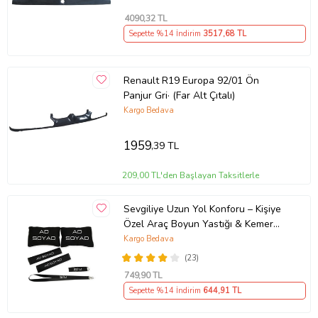
4090
,32 TL
Sepette %14 İndirim
3517
,68 TL
Renault R19 Europa 92/01 Ön
Panjur Gri· (Far Alt Çıtalı)
Kargo Bedava
1959
,39 TL
209,00 TL'den Başlayan Taksitlerle
Sevgiliye Uzun Yol Konforu – Kişiye
Özel Araç Boyun Yastığı & Kemer
Pedi Hediye Seti
Kargo Bedava
(23)
749
,90 TL
Sepette %14 İndirim
644
,91 TL