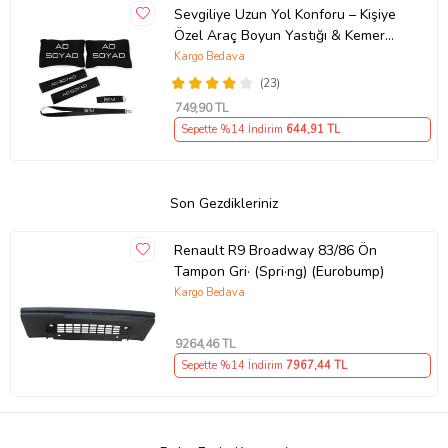
Sevgiliye Uzun Yol Konforu – Kişiye
Özel Araç Boyun Yastığı & Kemer
Pedi Hediye Seti
Kargo Bedava
(23)
749
,90 TL
Sepette %14 İndirim
644
,91 TL
Son Gezdikleriniz
Renault R9 Broadway 83/86 Ön
Tampon Gri· (Spri·ng) (Eurobump)
Kargo Bedava
9264
,46 TL
Sepette %14 İndirim
7967
,44 TL