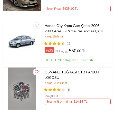
Sepet Fiyatı
2429
,10 TL
Honda City Krom Cam Çıtası 2006-
2009 Arası 6 Parça Paslanmaz Çelik
Kargo Bedava
(6)
%39
550
,00 TL
900
,00 TL
105,41 TL'den Başlayan Taksitlerle
OSMANLI TUĞRASI OTO PANJUR
LOGOSU
Kargo ile Teslimat
(1)
249
,00 TL
Sepette %14 İndirim
214
,14 TL