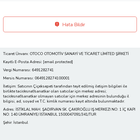
Hata Bildir
Ticaret Ünvanı: OTOCO OTOMOTİV SANAYİ VE TİCARET LİMİTED ŞİRKETİ
Kayıtlı E-Posta Adresi:
[email protected]
Vergi Numarası: 6491282741
Mersis Numarası: 0649128274100001
İletişim: Satıcının Çiçeksepeti tarafından teyit edilmiş iletişim bilgileri ile
birlikte tacir/esnaf/sanatkar olan satıcılar için merkez adresi;
tacir/esnaf/sanatkar olmayan satıcılar için merkez adresinin bulunduğu il
bilgisi, ad, soyad ve T.C. kimlik numarası kayıt altında bulunmaktadır.
Adres: İSTİKLAL MAH. ŞADIRVAN SK. ÇAKIROĞLU IŞ MERKEZI NO: 1 İÇ KAPI
NO: 140 ÜMRANİYE/ İSTANBUL 1500047091/341/TUR
Şehir: İstanbul