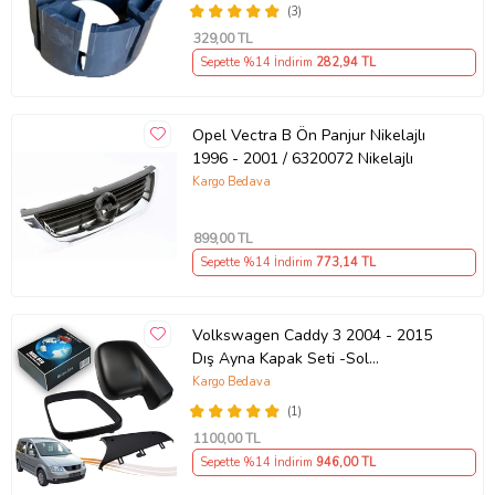
(3)
329
,00 TL
Sepette %14 İndirim
282
,94 TL
Opel Vectra B Ön Panjur Nikelajlı
1996 - 2001 / 6320072 Nikelajlı
Kargo Bedava
899
,00 TL
Sepette %14 İndirim
773
,14 TL
Volkswagen Caddy 3 2004 - 2015
Dış Ayna Kapak Seti -Sol
7E18575289 B9
Kargo Bedava
(1)
1100
,00 TL
Sepette %14 İndirim
946
,00 TL