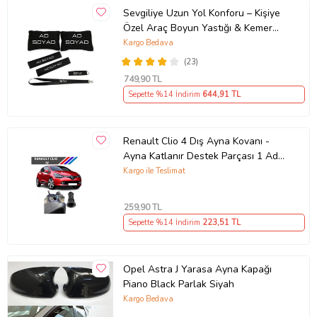
Sevgiliye Uzun Yol Konforu – Kişiye
Özel Araç Boyun Yastığı & Kemer
Pedi Hediye Seti
Kargo Bedava
(23)
749
,90 TL
Sepette %14 İndirim
644
,91 TL
Renault Clio 4 Dış Ayna Kovanı -
Ayna Katlanır Destek Parçası 1 Adet
490307706 M3625
Kargo ile Teslimat
259
,90 TL
Sepette %14 İndirim
223
,51 TL
Opel Astra J Yarasa Ayna Kapağı
Piano Black Parlak Siyah
Kargo Bedava