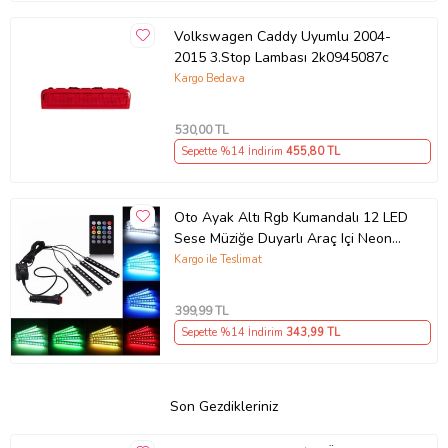
Volkswagen Caddy Uyumlu 2004-
2015 3.Stop Lambası 2k0945087c
Kargo Bedava
530
,00 TL
Sepette %14 İndirim
455
,80 TL
Oto Ayak Altı Rgb Kumandalı 12 LED
Sese Müziğe Duyarlı Araç Içi Neon
LED
Kargo ile Teslimat
399
,99 TL
Sepette %14 İndirim
343
,99 TL
Son Gezdikleriniz