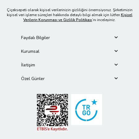
Çiçeksepeti olarak kişisel verilerinizin gizliliğini önemsiyoruz. Şirketimizin
kişisel veri işleme süreçleri hakkında detaylı bilgi almak için lütfen
Kişisel
Verilerin Korunması ve Gizlilik Politikası
’nı inceleyiniz.
Faydalı Bilgiler
Kurumsal
İletişim
Özel Günler