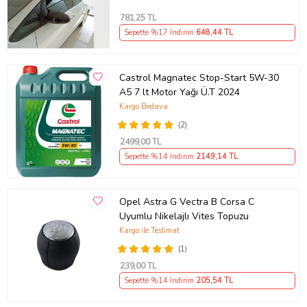
781
,25 TL
Sepette %17 İndirim
648
,44 TL
Castrol Magnatec Stop-Start 5W-30
A5 7 lt Motor Yağı Ü.T 2024
Kargo Bedava
(2)
2499
,00 TL
Sepette %14 İndirim
2149
,14 TL
Opel Astra G Vectra B Corsa C
Uyumlu Nikelajlı Vites Topuzu
Kargo ile Teslimat
(1)
239
,00 TL
Sepette %14 İndirim
205
,54 TL