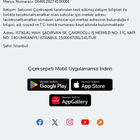
Mersis Numarası: 0649128274100001
İletişim: Satıcının Çiçeksepeti tarafından teyit edilmiş iletişim bilgileri ile
birlikte tacir/esnaf/sanatkar olan satıcılar için merkez adresi;
tacir/esnaf/sanatkar olmayan satıcılar için merkez adresinin bulunduğu il
bilgisi, ad, soyad ve T.C. kimlik numarası kayıt altında bulunmaktadır.
Adres: İSTİKLAL MAH. ŞADIRVAN SK. ÇAKIROĞLU IŞ MERKEZI NO: 1 İÇ KAPI
NO: 140 ÜMRANİYE/ İSTANBUL 1500047091/341/TUR
Şehir: İstanbul
Çiçeksepeti Mobil Uygulamamızı İndirin